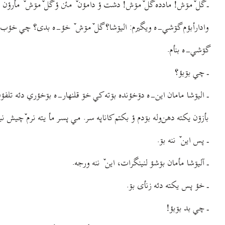
ـ گل ٚمۊش! مادده گل ٚمۊش! دشت ؤ دامؤن ٚ مئن ؤ گل ٚمۊش ٚ مأرؤن 
وادارأبؤم گۊشي-ه ویگیرم: الیۊشا؟ گل ٚمۊش ٚ خؤ-ه بدی؟ چي خ
گۊشي-ه بنأم.
ـ چي بۊبؤ؟
ـ الیۊشا مامان این-ه دۊخؤنده بۊته کي خۊ قلنهار-ه بۊخؤري دئه تلفؤن
بأزۊن یکته دهن‌وله بۊدم ؤ بکتم کاناپه سر. مي پسر مأ یته نرم ٚچیش نیگ
ـ پس این ٚ ننه بۊ.
ـ آلیۊشا مأمان بۊشؤ لنینگرات، این ٚ ننه ورجه.
ـ خؤ پس یکته دئه زنأی بۊ.
ـ چي بد بۊبؤ!