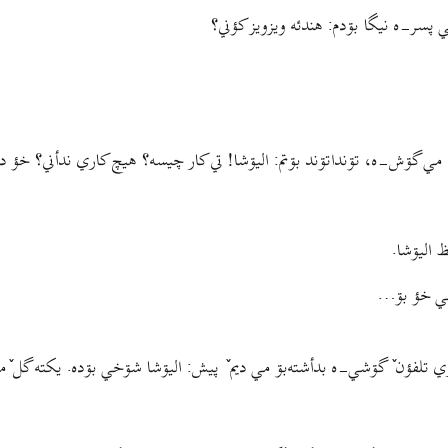
پسر-ه نیگا بۊدم: هندئه ویزویز کؤني؟
مي گۊش-ه، تۊنداتۊند بۊتم: الیۊشا! تي کار چیسه؟ هیچ کاري ندأني؟ خؤ د
 الیۊشا.
 مي خؤ بۊ…
 تلفؤن ٚ گۊشي-ه بدأشته‌بۊ مي دیم ٚ پیش: الیۊشا شۊخي بۊده. یکته گل ٚ