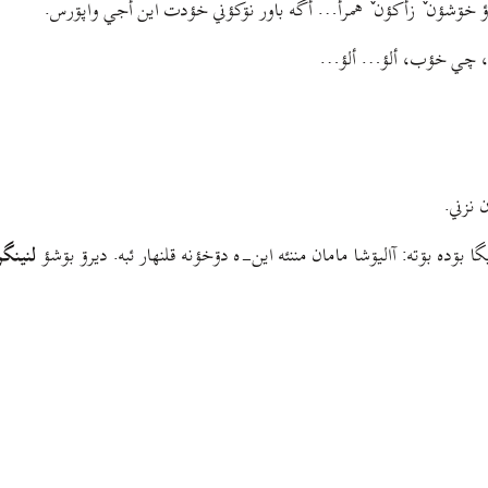
ؤ خۊشؤن ٚ زأکؤن ٚ همرأ… أگه باور نۊکؤني خؤدت این أجي واپۊرس.
ؤب، چي خؤب، ألؤ… ألؤ…
 نزني.
ا بۊده بۊته: آالیۊشا مامان مننئه این-ه دۊخؤنه قلنهار ئبه. دیرۊ بۊشؤ
لنینگ