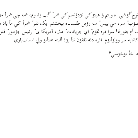
تترج گۊشي-ه ویتم ؤ هیتؤ کي نۊدؤنسم کي همرأ گب زئدرم، همه چي همرأ م
ۊب ٚ سر، مي بیس ٚ سه رۊبل طلب-ه ببخشئم. یک نفر ٚ همرأ کي مأ یاد دننئه
م بفۊرتم! سراخره تمؤم ٚ اي جریانات ٚ مئن، آمریکا ی ٚ رئيس جؤمۊر ٚ قتل
ه سر وۊلؤأبؤم. ائره دئه تلفؤن ننأ بۊ؛ ألبته هننأبۊ ولي اسباب‌بازي.
ه: خأ بۊخۊسي؟