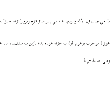
مأ. مي چيشمؤن-ه گه وابۊدم، بدئم مي پسر هیتؤ تترج ویزویز کؤنه. هیتؤ که 
بۊخۊتي؟ مۊ خۊب بۊخۊتم. أول یته خؤنه خؤ-ه بدئم بأزین یته سقف-ه. بابا 
گۊشي-ئه هأدئنم تأ.