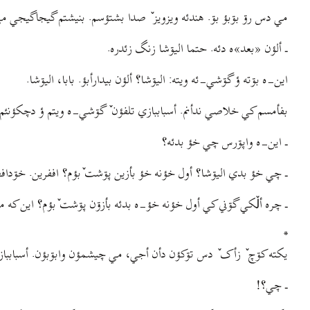
مي دس رۊ بۊبؤ بۊ. هندئه ویزویز ٚ صدا بشتؤسم. بنیشتم گیجاگیجي مي 
ـ ألؤن «بعد»ه دئه. حتما الیۊشا زنگ زئدره.
این-ه بۊته ؤ گۊشي-ئه ویته: الیۊشا؟ ألؤن بیدارأبؤ. بابا، الیۊشا.
بفأمسم کي خلاصي ندأنم. أسباببازي تلفؤن ٚ گۊشي-ه ویتم ؤ دچکؤنئم 
ـ این-ه واپۊرس چي خؤ بدئه؟
ـ چي خؤ بدي الیۊشا؟ أول خؤنه خؤ بأزین پۊشت ٚبؤم؟ اففرین. خۊدافظ
ـ چره ألٚکي گۊني کي أول خؤنه خؤ-ه بدئه بأزۊن پۊشت ٚبؤم؟ این که
*
یکته کۊچ ٚ زأک ٚ دس تۊکؤن دأن أجي، مي چیشمؤن وابۊبؤن. أسباببازي
ـ چي؟!