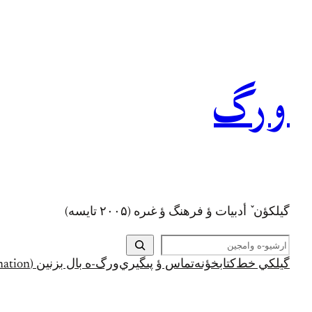
رفتن
به
محتوا
ورگ
گيلکؤن ٚ أدبیات ؤ فرهنگ ؤ غىره (۲۰۰۵ تايسه)
ج
س
گيلکي خط
کتابخؤنه
تماس ؤ پىگيري
ورگ-ه بال بزنين (Support and Donation)
ت
ج
و