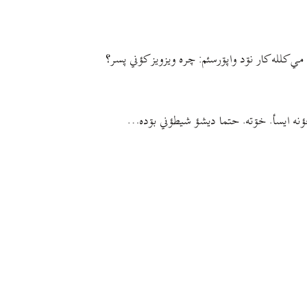
مي کلله کار نۊد واپۊرسئم: چره ویزویز کؤني پسر؟
خؤنه ایسأ. خۊته. حتما دیشؤ شیطؤني بۊده…