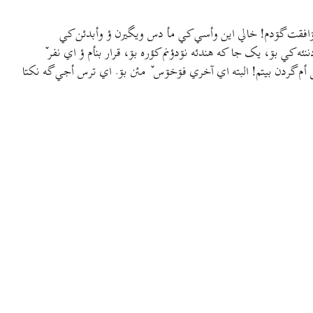
ۊافقت گۊدم! خالي این وأسي کي مأ دس ویگیرن ؤ وأبدئن کي
 کي بۊ، یک جا که هندئه نۊدؤنم کؤره بۊ، قرار بنأم ؤ اي نفر ٚ
 أم گردن بیتم! البته اي آخري فۊخۊس ٚ مئن بۊ. اي ترس أجي گه نکتا