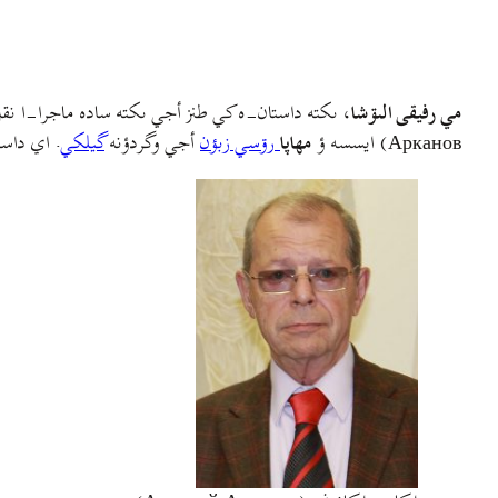
مي رفيقى الىۊشا
، ىکته داستان-ه کي طنز أجي ىکته ساده ماجرا-ا نقل
Арканов) ايسسه ؤ
مهاپا
رۊسي زبؤن
أجي وگردؤنه
گيلکي
. اي داست