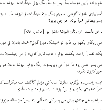
تام بزئه، بأزین دۊمباله بدأ: پس تۊ خأ زنگ بزني لنینگرات، الیۊشا مام
أسباببازي تلفؤن ٚ گۊشي-ه ویتم زنگ بزئم لنینگرات ؤ الیۊشا مأر-ه بۊ
پسر بيطاقتي همرأ بۊته: خؤ چي بۊبؤ؟
ـ خبر دأشت. اي زنأی الیۊشا ماشل بۊ. [ماشل: خاله]
مي ریکأی یکهؤ برزخأبؤ: تۊ همیشک دۊرؤ گۊني؟ همه‌ته باباؤن تي مۊرسؤن
یکته نفس ٚ راحت بکشئم بۊتم «خؤب کاري کؤني» ؤ مي چیشمؤن-ه دبست
مي پسر خئلي زۊد مأ خؤ أجي ویریسؤنه: زنگ بزئم. الیۊشا مامان هواپیما
جۊر کارؤن نکۊنه…
ایسه راسس-ه بۊگؤم، سالؤن ٚ ساله کي دۊدلم. گاگلف مئبه فیکرأشنم که
همرأ همدردي بکۊنیم ؤ این ٚ پۊشت بئسيم ؤ مشورت هأدیم.
سراخره هي چندي پیش مي پسر کي دئه ألنی یته بیس ٚسۊ ساله جۊوؤنه،