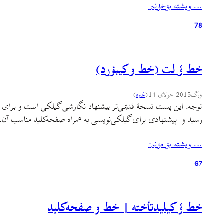
… ويشته بۊخؤنين
78
خط ؤ لت (خط و کیبؤرد)
ورگ
2015 جولای 14
(
غىره
)
توجه: این پست نسخهٔ قدیمی‌تر پیشنهاد نگارشی گیلکی است و برای مطا
رسید و پیشنهادی برای گیلکی‌نویسی به همراه صفحه‌کلید مناسب آن، 
… ويشته بۊخؤنين
67
خط ؤ کيليدتأخته | خط و صفحه‌کلید