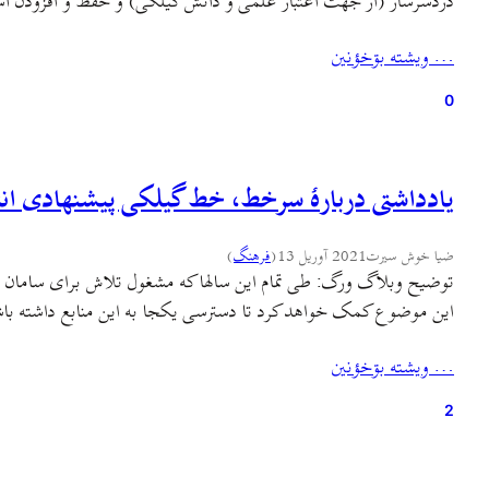
دردسرساز (از جهت اعتبار علمی و دانش گیلکی) و حفظ و افزودن 
… ويشته بۊخؤنين
0
یادداشتی دربارهٔ سرخط، خط گیلکی پیشنهادی ا
ضیا خوش سیرت
2021 آوریل 13
(
فرهنگ
)
توضیح وبلاگ ورگ: طی تمام این سالها که مشغول تلاش برای سامان
این موضوع کمک خواهد کرد تا دسترسی یکجا به این منابع داشته باش
… ويشته بۊخؤنين
2