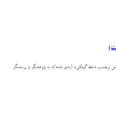
ت)
 ذیل برچسب «خط گیلکی» آرشیو شده که به پژوهشگر یا پرسشگر