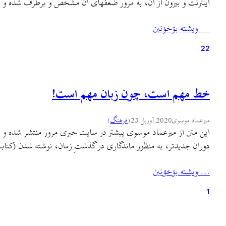
اینترنت و بیرون از آن، به مرور ضعفهای آن مشخص و برطرف شده و یا
… ويشته بۊخؤنين
22
خط مهم است، چون زبان مهم است!
میرعماد موسوی
2020 آوریل 23
(
فرهنگ
)
این متن از میرعماد موسوی پیشتر در سایت خبری مرور منتشر شده و در
دوران جدیدتر، به منظور ماندگاری در گذشتِ زمان، نوشته شدن (کتاب
… ويشته بۊخؤنين
1