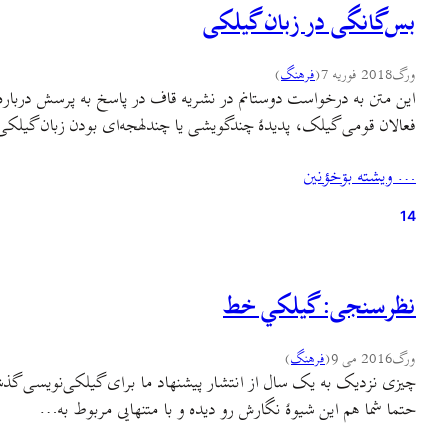
بس‌گانگی در زبان گیلکی
ورگ
2018 فوریه 7
(
فرهنگ
)
این متن به درخواست دوستانم در نشریه قاف در پاسخ به پرسش درباره
فعالان قومی گیلک، پدیدهٔ چندگویشی یا چندلهجه‌ای بودن زبان گیلک
… ويشته بۊخؤنين
14
نظرسنجی: گيلکي خط
ورگ
2016 می 9
(
فرهنگ
)
چیزی نزدیک به یک سال از انتشار پیشنهاد ما برای گیلکی‌نویسی گذشت
حتما شما هم این شیوهٔ نگارش رو دیده و با متنهایی مربوط به…