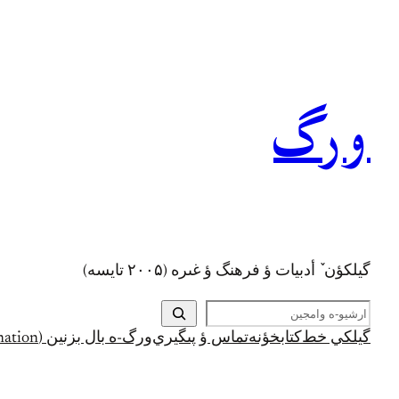
رفتن
به
محتوا
ورگ
گيلکؤن ٚ أدبیات ؤ فرهنگ ؤ غىره (۲۰۰۵ تايسه)
ج
س
گيلکي خط
کتابخؤنه
تماس ؤ پىگيري
ورگ-ه بال بزنين (Support and Donation)
ت
ج
و