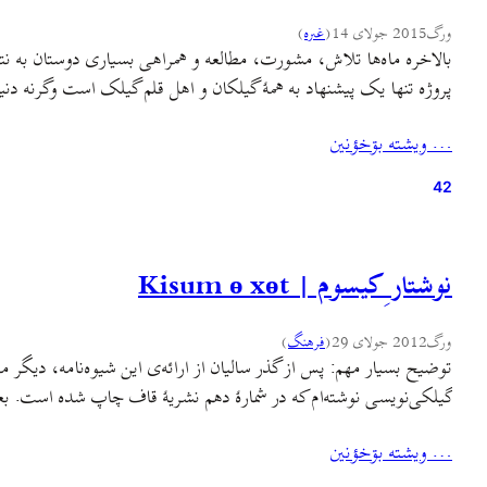
ورگ
2015 جولای 14
(
غىره
)
بالاخره ماه‌ها تلاش، مشورت، مطالعه و همراهی بسیاری دوستان به نتی
پروژه تنها یک پیشنهاد به همهٔ گیلکان و اهل قلم گیلک است وگرنه دنیا
… ويشته بۊخؤنين
42
نوشتار ِ کیسوم | Kisum ө xөt
ورگ
2012 جولای 29
(
فرهنگ
)
توضیح بسیار مهم: پس از گذر سالیان از ارائه‌ی این شیوه‌نامه، دیگر 
گیلکی‌نویسی نوشته‌ام که در شمارهٔ دهم نشریهٔ قاف چاپ شده است. ب
… ويشته بۊخؤنين