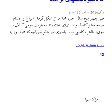
ورگ
2016 دسامبر 18
(
غىره
)
طی چهار پنج سال اخیر، همهٔ ما از شکل گرفتن انواع و اقسام
صفحه‌ها و کانالها و سایتهای علاقمند به هویت قومی گیلک،
تبری، تالش، کاسپی و… باخبریم. در واقع جریانیه که داره روز به
روز فربه‌تر میشه و تعداد قابل توجهی از جوانان و نوجوانان بین
… ويشته بۊخؤنين
سنین ۱۵ تا ۳۰ سال رو دربرمیگیره. تا…
43
مۊ کيسم؟