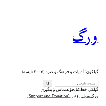
رفتن
به
محتوا
ورگ
گيلکؤن ٚ أدبیات ؤ فرهنگ ؤ غىره (۲۰۰۵ تايسه)
ج
س
گيلکي خط
کتابخؤنه
تماس ؤ پىگيري
ت
ورگ-ه بال بزنين (Support and Donation)
ج
و