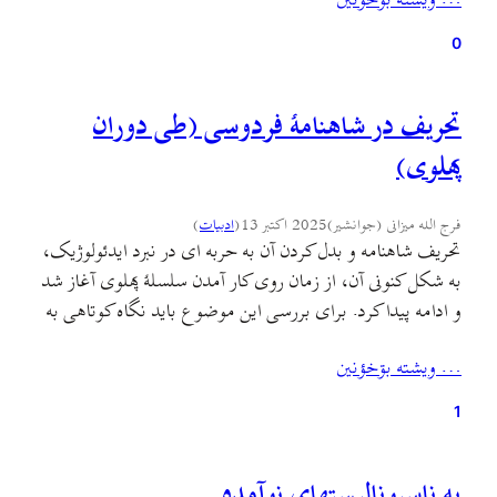
… ويشته بۊخؤنين
(یک کتاب است) و یا شاید…
0
تحریف در شاهنامهٔ فردوسی (طی دوران
پهلوی)
فرج الله میزانی (جوانشیر)
2025 اکتبر 13
(
ادبيات
)
تحریف شاهنامه و بدل کردن آن به حربه ای در نبرد ایدئولوژیک،
به شکل کنونی آن، از زمان روی کار آمدن سلسلهٔ پهلوی آغاز شد
و ادامه پیدا کرد. برای بررسی این موضوع باید نگاه کوتاهی به
اوضاع ایران در آغاز سلطنت پهلوی و نیازهای تبلیغاتی این
… ويشته بۊخؤنين
سلسله بیاندازیم. کودتای سوم اسفند نقطهٔ پایانی بود…
1
به ناسیونالیستهای نوآمده