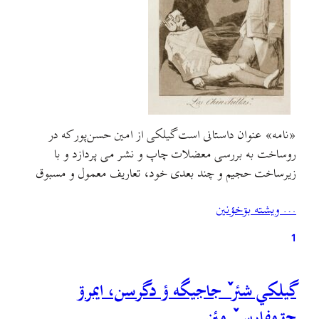
«نامه» عنوان داستانی است گیلکی از امین حسن‌پور که در
روساخت به بررسی معضلات چاپ و نشر می پردازد و با
زیرساخت حجیم و چند بعدی خود، تعاریف معمول و مسبوق
داستان بلند و کوتاه را دچار چالش می‌کند.تک‌گویی کنایه آمیز و
… ويشته بۊخؤنين
ناگزیر «نامه» فضای اجرایی محتوا را مستعد مفهومی می‌کند که
«نامه» برای تبیین…
1
گيلکي شئر ٚ جاجيگه ؤ دگرسن، ايمرۊ
چۊمفارس ٚ مئن