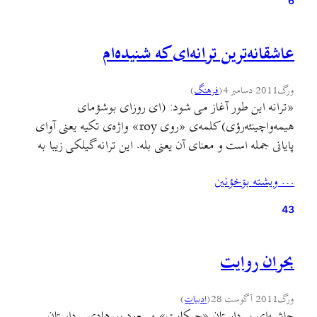
6
عاشقانه‌ترین ترانه‌ای که شنیده‌ام
ورگ
2011 دسامبر 4
(
فرهنگ
)
«ترانه این طور آغاز می شود: (ای روزای بوشؤمای
هیمه‌واچینئه‌رؤی) کلمه‌ی «روی roy» واژه‌ی تکیه یعنی آوای
پایانی جمله است و معنای آن یعنی بله. این ترانه گیلکی زیبا به
لهجه‌ی مردم روستاهای نقرده و نبی‌دهکا از توابع کیاشهر و
… ويشته بۊخؤنين
آستانه خوانده شد. تأثیر یک شخصیت هنری ممتاز اما
خودبارآمده به نام «شوندی» در روستای…
43
بحران روایت
ورگ
2011 آگوست 28
(
ادبيات
)
حاشیه‌ای بر داستان «حیکایت» مسعود پورهادی داستان