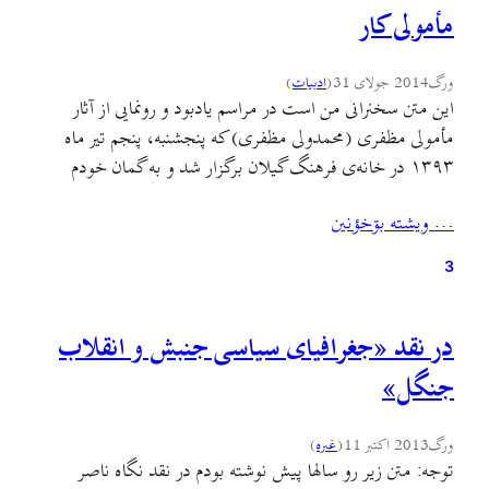
مأمولی کار
ورگ
2014 جولای 31
(
ادبيات
)
این متن سخنرانی من است در مراسم یادبود و رونمایی از آثار
مأمولی مظفری (محمدولی مظفری) که پنجشنبه، پنجم تیر ماه
۱۳۹۳ در خانه‌ی فرهنگ گیلان برگزار شد و به گمان خودم
حرف‌های مهمی‌ست که همه‌ی تلاشگران فرهنگ و ادبیات
… ويشته بۊخؤنين
گیلکی باید به‌ش فکر کنند. چهار کتاب مجموعه آثار مأمولی را در
پیشخوان ورگ (۱،…
3
در نقد «جغرافیای سیاسی جنبش و انقلاب
جنگل»
ورگ
2013 اکتبر 11
(
غىره
)
توجه: متن زیر رو سالها پیش نوشته بودم در نقد نگاه ناصر