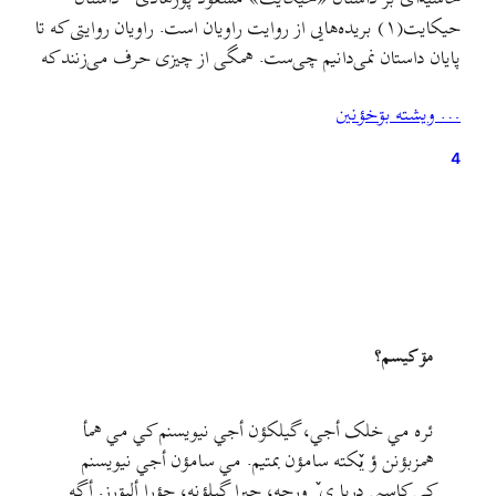
حیکایت(۱) بریده‌هایی از روایت راویان است. راویان روایتی که تا
پایان داستان نمی‌دانیم چی‌ست. همگی از چیزی حرف می‌زنند که
معلوم نیست چی‌ست. نی‌ها (لؤله‌ٰن)، بچه قورباغه‌ها
… ويشته بۊخؤنين
(گوزگازاکان)، کرجی‌بان، مسافران و شاهدان، همه راویان روایتی
هستند که گویی یک روایت نیست. گویی هر کس روایت خود
4
را…
مۊ کيسم؟
ئره مي خلک أجي، گيلکؤن أجي نيويسنم کي مي همأ
همزبؤنن ؤ يٚکته سامؤن بمتيم. مي سامؤن أجي نيويسنم
کي کاسپي دريا ی ٚ ورجه، جيرا گيلؤنه، جؤرا ألبۊرز. أگه