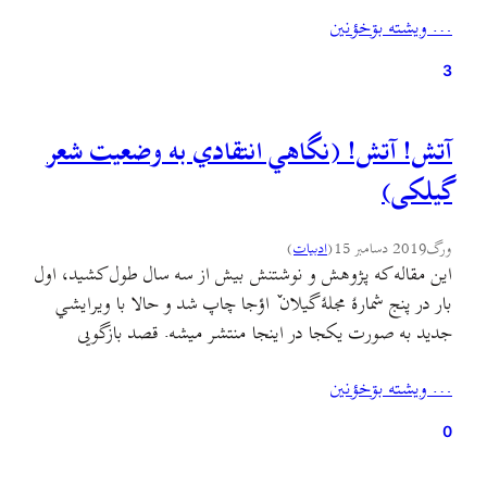
دأنه: یکته معني بؤحران (crise) ؤ تشنج ؤ آشۊب ؤ حالتي کي
… ويشته بۊخؤنين
چیزؤن يا کسؤن دکئنن يک…
3
آتش! آتش! (نگاهي انتقادي به وضعیت شعر
گیلکی)
ورگ
2019 دسامبر 15
(
ادبيات
)
این مقاله که پژوهش و نوشتنش بیش از سه سال طول کشید، اول
بار در پنج شمارهٔ مجلهٔ گیلان ٚ اؤجا چاپ شد و حالا با ویرایشي
جدید به صورت یکجا در اینجا منتشر میشه. قصد بازگویی
حاشیه‌ها و جنجالهای مابعد این مقاله رو ندارم و فقط امیدوارم
… ويشته بۊخؤنين
صداهای فردای این سرزمین، این متن رو…
0