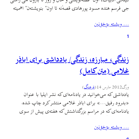
گیلکی ادبیات، اونˇ قصه‌نویسی و حال و روز تا بازون هی راشی‌
جی فرسم هنده مسود پورهادی قصه‌ٰنه تا اونˇ بنویشته‌نˇ اهمیته
رؤشنأ کونم. گیلکی ادبیات، نثر و قصه‌نویسی مئن، اوجور که
… ويشته بۊخؤنين
بتؤنیم قرص و قایم بگؤیم «قصه» یا «داستان-کوتاه»، دامؤنˇ
جی سرأگیته.…
1
زندگی، مبارزه، زندگی/ یادداشتی برای اباذر
غلامی (متن کامل)
ورگ
2012 مارس 14
(
فرهنگ
)
یادداشتی که می‌خوانید در یادنامه‌ای که نشر ایلیا با عنوان
«بدرود رفیق…» برای اباذر غلامی منتشر کرد چاپ شده.
یادنامه‌ای که در مراسم بزرگداشتش که هفته‌ی پیش از سوی
خانه‌ی فرهنگ گیلان برگزار شد، توزیع شد. به احتمال زیاد در
… ويشته بۊخؤنين
نشریه گیله‌وا هم چاپ خواهد شد. و متاسفانه بنا به دلایلی در هر
دو این‌ها…