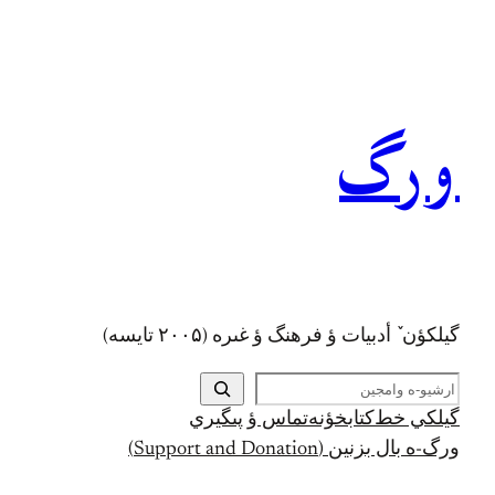
رفتن
به
محتوا
ورگ
گيلکؤن ٚ أدبیات ؤ فرهنگ ؤ غىره (۲۰۰۵ تايسه)
ج
س
گيلکي خط
کتابخؤنه
تماس ؤ پىگيري
ت
ورگ-ه بال بزنين (Support and Donation)
ج
و