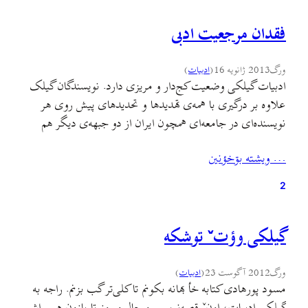
فقدان مرجعیت ادبی
ورگ
2013 ژانویه 16
(
ادبيات
)
ادبیات گیلکی وضعیت کج‌دار و مریزی دارد. نویسندگان گیلک
علاوه بر درگیری با همه‌ی تهدیدها و تحدیدهای پیش روی هر
نویسنده‌ای در جامعه‌ای همچون ایران از دو جبهه‌ی دیگر هم
مجبور به تحمل فشارند. یکی قرار گرفتن دائم در مقابل این پرسش
… ويشته بۊخؤنين
که «چرا به گیلکی می‌نویسید؟» که البته هم پاسخ دادن به این
پرسش…
2
گیلکی وؤتˇ توشکه
ورگ
2012 آگوست 23
(
ادبيات
)
مسود پورهادی کتابه خأ بهانه بکونم تا کلی‌تر گب بزنم. راجه به