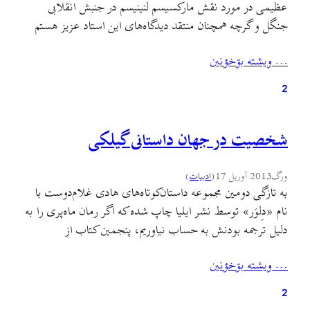
عظیمی در مورد نقش مارکسیسم لنینیسم در جنبش انقلابی
جنگل و گرچه همچنان منتقد دیدگاه‌های این استاد عزیز هستم
اما نه از دریچهٔ نقد زير. متني که در اينجا ميخونيد حالا و با
… ويشته بۊخؤنين
فاصله و با درنگ و مطالعهٔ بيشتر از نظر من…
2
شخصیت در جهان داستانی گیلکی
ورگ
2013 آوریل 17
(
ادبيات
)
به تازگی دومین مجموعه داستان‌کوتاه‌های هادی غلام‌دوست با
نام «دِلوَر» توسط نشر ایلیا چاپ شده که اگر رمان ماه‌پری را به
دلیل ترجمه بودنش به حساب نیاوریم، پنجمین کتاب از
اندوخته‌ی ادبیات داستانی گیلکی‌ست. این کتاب که متاسفانه
… ويشته بۊخؤنين
هنوز به سبب توزیع نامناسب -که دامن‌گیر همه‌ی
مجموعه‌داستان‌های گیلکی‌ست- در هیچ کتاب‌فروشی در دسترس
2
نیست شامل…