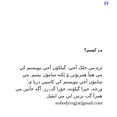
آن مشخص و برطرف شده و یا پیشنهاداتی به…
22
مۊ کيسم؟
ئره مي خلک أجي، گيلکؤن أجي نيويسنم کي
مي همأ همزبؤنن ؤ يٚکته سامؤن بمتيم. مي
سامؤن أجي نيويسنم کي کاسپي دريا ی ٚ
ورجه، جيرا گيلؤنه، جؤرا ألبۊرز. أگه خأنين مي
همرأ گب بزنين اين مي ايمٚیل‌ ‌
nobodyvrg[at]gmail.com