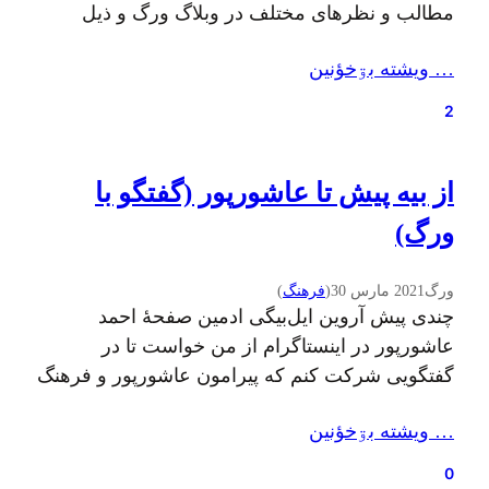
مطالب و نظرهای مختلف در وبلاگ ورگ و ذیل
برچسب «خط گیلکی» آرشیو شده که به پژوهشگر یا
… ويشته بۊخؤنين
پرسشگر این موضوع کمک خواهد کرد تا دسترسی
یکجا به این منابع داشته باشد. اخیرا از سوی
2
پژوهشکدهٔ گیلان‌شناسی، آیین…
از بیه پیش تا عاشورپور (گفتگو با
ورگ)
ورگ
2021 مارس 30
(
فرهنگ
)
چندی پیش آروین ایل‌بیگی ادمین صفحهٔ احمد
عاشورپور در اینستاگرام از من خواست تا در
گفتگویی شرکت کنم که پیرامون عاشورپور و فرهنگ
و موسیقی گیلکی باشد. پذيرفتم و این اولين تجربه‌م
… ويشته بۊخؤنين
در استفاده از امکان لایو اینستاگرامه.در این گفتگو به
زعم خودم بسیاری از گفتنی‌هام رو که گمان میکردم
0