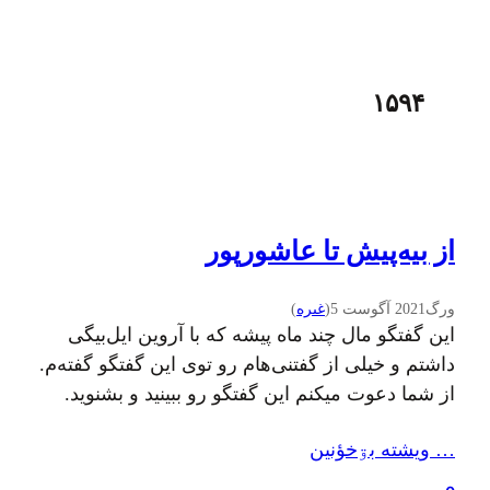
۱۵۹۴
از بیه‌پیش تا عاشورپور
ورگ
2021 آگوست 5
(
غىره
)
این گفتگو مال چند ماه پیشه که با آروین ایل‌بیگی
داشتم و خیلی از گفتنی‌هام رو توی این گفتگو گفته‌م.
از شما دعوت میکنم این گفتگو رو ببینید و بشنوید.
ضمنا اون مایع ظرفشویی پشت سر هم توی فجازی
… ويشته بۊخؤنين
داستان شد. ? فقط در این حد بگم که استیکرم در
اومده. این هم از شانس…