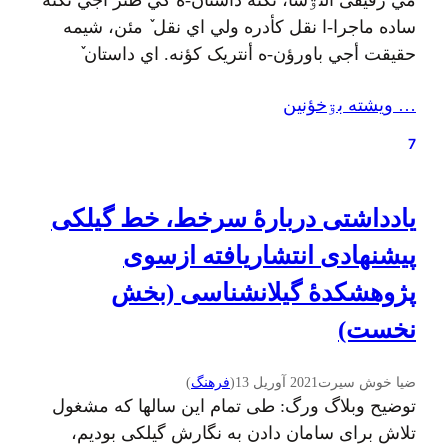
مي رفيقى الىۊشا، ىکته داستان-ه کي طنز أجي ىکته
ساده ماجرا-ا نقل کأدره ولي اي نقل ٚ مئن، شيمه
حقيقت أجي باورؤن-ه أنتريک کؤنه. اي داستان ٚ
بنويشتٚکس ارکادي ارکانؤف (Аркадий Михайлович
… ويشته بۊخؤنين
Арканов) ايسسه ؤ مهاپا رۊسي زبؤن أجي وگردؤنه
گيلکي. اي داستان پيشتر قاف ٚ مئن چاپ بۊبؤ ؤ بيس
7
دئقه پادکست ٚ مئن…
یادداشتی دربارهٔ سرخط، خط گیلکی
پیشنهادی انتشاریافته ازسوی
پژوهشکدهٔ گیلانشناسی (بخش
نخست)
ضیا خوش سیرت
2021 آوریل 13
(
فرهنگ
)
توضیح وبلاگ ورگ: طی تمام این سالها که مشغول
تلاش برای سامان دادن به نگارش گیلکی بودیم،