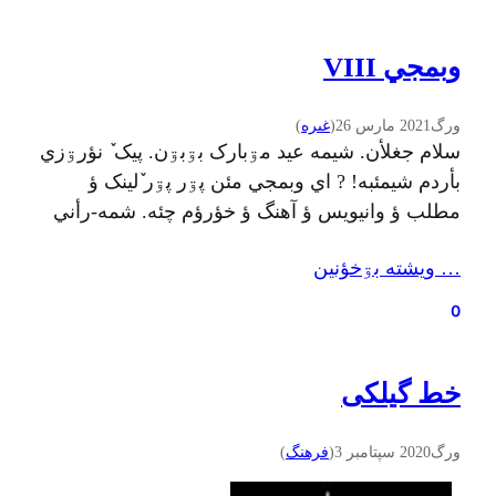
باید به گوش نسل تازه‌نفس…
وبمجي VIII
ورگ
2021 مارس 26
(
غىره
)
سلام جغلأن. شيمه عيد مۊبارک بۊبۊن. پیک ٚ نؤرۊزي
بأردم شيمئبه! ? اي وبمجي مئن پۊر پۊر ٚلينک ؤ
مطلب ؤ وانيويس ؤ آهنگ ؤ خؤرؤم چئه. شمه-رأني
بنويسين کي دۊس دأنين وبمجي مئن چي معرفي
… ويشته بۊخؤنين
بۊبۊن. ۱. «کۊچ ٚ سیا مایي» یته داستؤن ٚ نؤمه کي
صمد بهرنگي بنویشته. اي داستؤن کي زأکؤن ئبه…
0
خط گیلکی
ورگ
2020 سپتامبر 3
(
فرهنگ
)