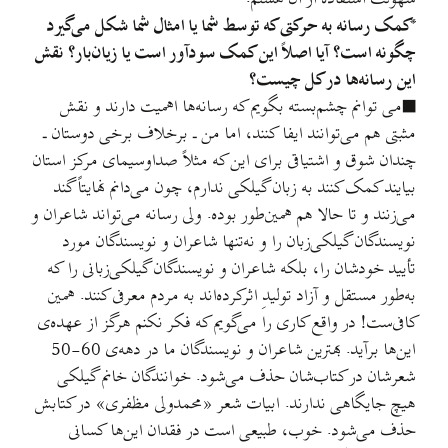
*کمک رسانه به حرکتی که توسط شما یا امثال شما شکل می‌گیرد
چگونه است؟ آیا اصلاً این کمک سود‌آور است یا زیان‌بار؟ نقش
این رسانه‌ها در کل چیست؟
■می توانم چشم‌بسته بگویم که رسانه‌ها اهمیت دارند و نقش
مثبتی هم می‌توانند ایفا کنند، اما من ـ برخلاف برخی دوستان ـ
چندان شوق و اشتیاقی برای این که مثلاً صدا‌و‌سیمای مرکز استان
بیایند کمک کنند به زبان گیلکی ندارم، چون می‌دانم نهایتاً گند
می‌زنند و تا حالا هم همین‌طور بوده. ولی رسانه می‌تواند شاعران و
نویسندگان گیلکی‌زبان را و نه‌تنها شاعران و نویسندگان مورد
تأیید خودشان را، بلکه شاعران و نویسندگان گیلکی‌زبانی را که
به‌طور مستقل و آزاد تولیدِ اثرکرده‌اند به مردم معرفی کنند. همین
کافی‌ست! در واقع کاری را می‌گویم که فکر نکنم هرگز از عهده‌ی
این‌ها برآید. بهترین شاعران و نویسندگان ما در دهه‌ی 60-50
شعرشان در کتاب‌شان حذف می‌شود. خوانندگان خانم گیلکی
هیچ جایگاهی ندارند. ابیات شعر «محمدولی مظفری» در کتابش
حذف می‌شود. خوب، طبیعی است در فقدان این‌ها کسانی