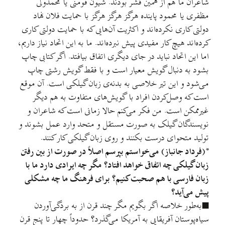
شاعران ما هم از همین قشر بودند. شیون فومنی یا محمدولی
مظفری یا محمود پاینده هرگز هرگز هرگز با حمایت فلان نهاد
دولتی کاری نکرده‌اند و اکثریت آن‌هایی که با حمایت دولتی کاری
کرده‌اند هیچ کار مفیدی پیش نبرده‌اند. ما به این اتحاد نیاز داریم،
اما این اتحاد نباید در جای دیگری اتفاق بیافتد. اگر کتابی چاپ
بشود به دنبال گویش معیار است و با فقط گویش رشتی چاپ
می‌شود و این تیر خلاصی به بدنه‌ی زبان گیلکی است. آن موقع
است که وصل‌کردن افراد با گویش‌های متفاوت به هم دیگر
غیرممکن است. من فکر می‌کنم حالا زمانی است که شاعران و
نویسندگان گیلک به صورت مستقل و متحد وارد عمل بشوند و
تولید متحوای درست بکنند و روی زبان گیلکی کار کنند.
*(فرداد جانباز) می‌خواستم بپرسم اصلاً در صورت از بین رفتن
زبان گیلکی چه اتفاقی خواهد افتاد؟ مگر چه ایرادی دارد ما با
زبان فارسی با هم صحبت کنیم؟ برای فرهنگ ما چه مشکلی
پیش می‌آید؟
■به‌طور خلاصه اگر بگویم مگر چند قرن از به بردگی‌آوردن
سیاه‌پوستان آفریقایی به آمریکا می‌گذرد؟ حدوداً چهار تا پنج قرن