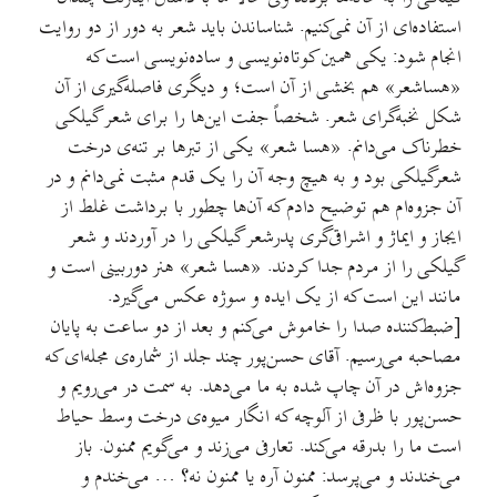
استفاده‌ای از آن نمی‌کنیم. شناساندن باید شعر به دور از دو روایت
انجام شود: یکی همین کوتاه‌نویسی و ساده‌نویسی است که
«هساشعر» هم بخشی از آن است؛ و دیگری فاصله‌گیری از آن
شکل نخبه‌گرای شعر. شخصاً جفت این‌ها را برای شعر گیلکی
خطرناک می‌دانم. «هسا شعر» یکی از تبرها بر تنه‌ی درخت
شعرگیلکی بود و به هیچ وجه آن را یک قدم مثبت نمی‌دانم و در
آن جزوه‌ام هم توضیح دادم که آن‌ها چطور با برداشت غلط از
ایجاز و ایماژ و اشراقی‌گری پدرشعر گیلکی را در آوردند و شعر
گیلکی را از مردم جدا کردند. «هسا شعر» هنر دوربینی است و
مانند این است که از یک ایده و سوژه عکس می‌گیرد.
[ضبط‌کننده صدا را خاموش می‌کنم و بعد از دو ساعت به پایان
مصاحبه می‌رسیم. آقای حسن‌پور چند جلد از شماره‌ی مجله‌ای که
جزوه‌اش در آن چاپ شده به ما می‌دهد. به سمت در می‌رویم و
حسن‌پور با ظرفی از آلوچه که انگار میوه‌ی درخت وسط حیاط
است ما را بدرقه می‌کند. تعارفی می‌زند و می‌گویم ممنون. باز
می‌خندند و می‌پرسد: ممنون آره یا ممنون نه؟ … می‌خندم و