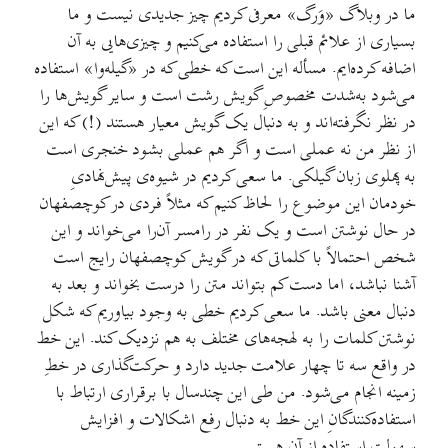
ما در وبلاگ «وَرگ» معرفی کردیم چیز جدیدی نیست و ما
بسیاری از علائم قبلی را استفاده می‌کنیم و چیزی‌هایی به آن
اضافه کرده‌ایم. مسأله این است که خطی که در «گیله‌وا» استفاده
می‌شود به‌شدت مخصوصِ گویش رشت است و سایر گویش‌ها را
در نظر نگرفته‌اند و به دنبال یک گویش معیار هستند (!) که این
از نظر من نه عملی است و اگر هم عملی بشود خنجری است
به پهلوی زبان گیلکی. ما سعی کردیم در شیوه‌ی پیش‌نهادیِ
خودمان این موضوع را لحاظ کنیم که مثلاً فردی در کوچصفهان
در حال نوشتن است و یک نفر در رامسر آن‌را می‌خواند و این
شخص احتمالاً با کلماتی که در گویش کوچصفهان رایج است
آشنا نباشد، اما دست کم بتواند متن را درست بخواند و بعد به
دنبال معنی باشد. ما سعی کردیم خطی به وجود بیاوریم که شکل
نوشتن کلمات را به لهجه‌های مختلف به هم نزدیک کند. این خط
در واقع سه تا چهار علامت جدید دارد و حرکت‌گذاری در خطِ
زمینه انجام می‌شود. من طی این چندسال با برقراری ارتباط با
استفاده‌کنندگانِ این خط به دنبال رفع اشکالات و افزایش
سهولت استفاده از آن هستم.