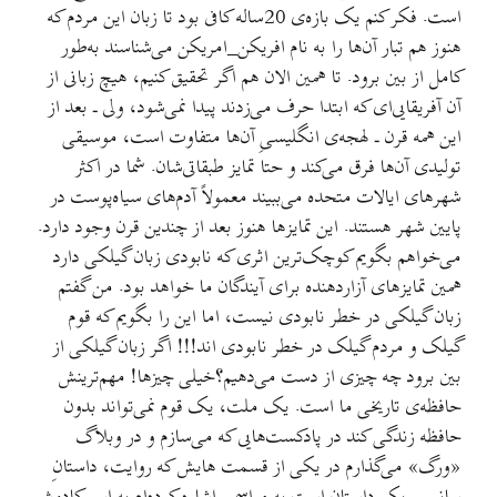
است. فکر کنم یک بازه‌ی 20ساله کافی بود تا زبان این مردم که
هنوز هم تبار آن‌ها را به نام افریکن_امریکن می‌شناسند به‌طور
کامل از بین برود. تا همین الان هم اگر تحقیق کنیم، هیچ زبانی از
آن آفریقایی‌ای که ابتدا حرف می‌زدند پیدا نمی‌شود، ولی ـ بعد از
این همه قرن ـ لهجه‌ی انگلیسیِ آن‌ها متفاوت است، موسیقی
تولیدی آن‌ها فرق می‌کند و حتا تمایز طبقاتی‌شان. شما در اکثر
شهرهای ایالات متحده می‌ببیند معمولاً آدم‌های سیاه‌پوست در
پایین شهر هستند. این تمایزها هنوز بعد از چندین قرن وجود دارد.
می‌خواهم بگویم کوچک‌ترین اثری که نابودی زبان گیلکی دارد
همین تمایزهای آزار‌دهنده برای آیندگان ما خواهد بود. من گفتم
زبان گیلکی در خطر نابودی نیست، اما این را بگویم که قوم
گیلک و مردم گیلک در خطر نابودی اند!!! اگر زبان گیلکی از
بین برود چه چیزی از دست می‌دهیم؟خیلی چیزها! مهم‌ترینش
حافظه‌ی تاریخی ما است. یک ملت، یک قوم نمی‌تواند بدون
حافظه زندگی کند در پادکست‌هایی که می‌سازم و در وبلاگ
«ورگ» می‌گذارم در یکی از قسمت هایش که روایت، داستانِ