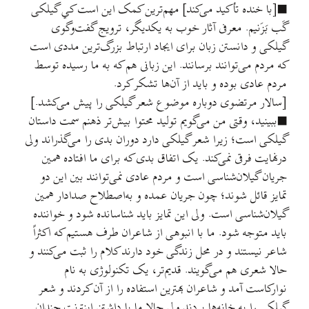
■[با خنده تأکید می‌کند] مهم‌ترین کمک این است کي گیلکی
گَب بَزَنیم. معرفی آثار خوب به یکدیگر، ترویج گفت‌وگوی
گیلکی و دانستن زبان برای ایجاد ارتباط بزرگ‌ترین مددی است
که مردم می‌توانند برسانند. این زبانی هم که به ما رسیده توسط
مردم عادی بوده و باید از آن‌ها تشکر کرد.
[سالار مرتضوی دوباره موضوع شعر گیلکی را پیش می‌کشد.]
■ببینید، وقتی من می‌گویم تولید محتوا بیش‌تر ذهنم سمت داستان
گیلکی است؛ زیرا شعر گیلکی دارد دوران بدی را می‌گذراند ولی
درنهایت فرقی نمی‌کند. یک اتفاق بدی که برای ما افتاده همین
جریان گیلان‌شناسی است و مردم عادی نمی‌توانند بین این دو
تمایز قائل شوند؛ چون جریان عمده و به‌اصطلاح صدادار همین
گیلان‌شناسی است. ولی این تمایز باید شناسانده شود و خواننده
باید متوجه شود. ما با انبوهی از شاعران طرف هستیم که اکثراً
شاعر نیستند و در محل زندگی خود دارند کلام را ثبت می‌کنند و
حالا شعری هم می‌گویند. قدیم‌تر، یک تکنولوژی به نام
نوارکاست آمد و شاعران بهترین استفاده را از آن کردند و شعر
گیلکی را به خانه‌ها بردند ولی حالا ما با داشتن اینترنت چندان