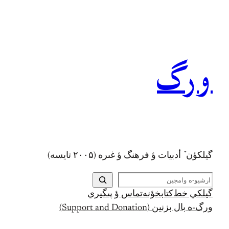
رفتن
به
محتوا
ورگ
گيلکؤن ٚ أدبیات ؤ فرهنگ ؤ غىره (۲۰۰۵ تايسه)
ج
س
گيلکي خط
کتابخؤنه
تماس ؤ پىگيري
ت
ورگ-ه بال بزنين (Support and Donation)
ج
و