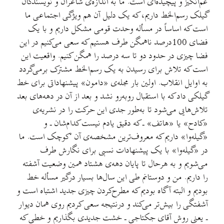
غم‌انگیز و پیچیده‌ای است. ما به اندازه‌ی شاعران و نویسندگان
گیلک رسم‌الخط داریم، که یک دلیل آن هم ویژگی اجتماعی ما
است که اساساً در مسأله وحدت قومی مشکل داریم و با یک
فضای 100درصد ناهمگن طرف هستیم که سعی می‌کنیم در این
فضا چیزی در حدود دو تا سه درصد را همگن کنیم. واقعیت این
است که تلاش برای رسیدن به یک رسم‌الخط مشترک برمی‌گردد
به اوایل انقلاب. اولین بار مجله‌ی «دامون» پیشنهاداتی برای خط
گیلکی داد که با استقبال رو‌به‌رو نشد و بعد از آن در دهه‌های بعد
تلاش‌هایی می‌شود تا به‌طور جدی این حرکت را در نشریه‌ی
«کادح» یا «هاتف» ـ که دقیق یادم نیست کدام‌شان ـ و
«گیله‌وا» داریم که معروف‌ترین مشخصه‌ی آن ˇکوچک است. ما
در «گیله‌وا» با یک پیشنهادات نسبی برای نگارش طرف
می‌شویم و به هرحال تا پایان دهه‌ی هشتاد همین وضعیت آشفته
را داریم. من و دوستانم طی این سال‌ها بسیار درگیر مسأله خط
بودیم و البته آگاه بودیم که مطرح‌کردن چیزی جدید اشتباه است و
آشفتگی را بیش‌تر می‌کند و درنتیجه سعی کردیم روی همان دیوار
ـ یعنی روش آقای جکتاجی ـ خشت جدیدی بگذاریم و خطی که