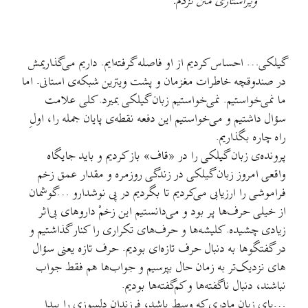
ویراستاری متن نزدم.
گیلکی… احساس کردیم از او فاصله گرفته‌ایم. داریم می‌گذاریمش
در صندوقچه خاطرات مغزمان و پشت ویترین شبکه‌ی استانی. اما
ما نمی‌خواستیم. نمی‌خواستیم زبان گیلکی بمیرد. کلی علامت
سؤال داشتیم و می‌خواستیم این دفعه نقطه‌ی پایان جمله را، اولِ
راه چاره بگذاریم.
پرونده‌ی زبان گیلکی را در «قاف» باز کردیم و باید جایگاه
واقعی امروز زبان گیلکی در زندگی روزمره و مقدار عمق زخم
فراموشی را ارزیابی می‌کردیم تا بگردیم در پی نوشدارو …گوشمان
از خیلی حرف‌ها پر بود و می‌دانستیم این زخمْ داروهای بی‌اثر
زیادی چشیده. کلیشه‌ها و حرف‌های تکراری را کنار گذاشتیم و
در گفتگوها به دنبال حرف تازه‌ای بودیم. حرف تازه یعنی سؤال
های نزدیک‌تر به زمان حال بپرسیم و جواب‌ها هم فقط جواب
نباشند، دنبال ناگفته‌ها و کم‌گفته‌ها بودیم.
…پای زبان مادری که وسط باشد، فرزندان دلسوزی را پیدا