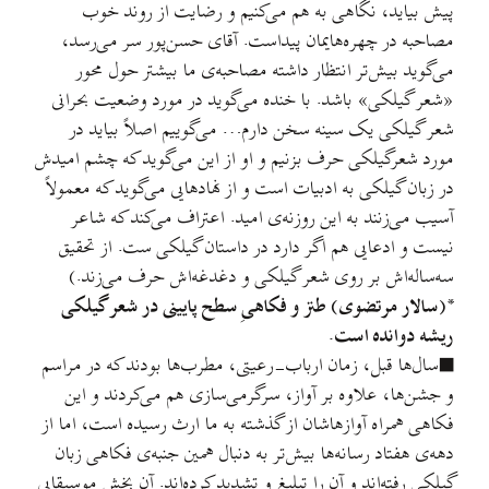
پیش بیاید، نگاهی به هم می‌کنیم و رضایت از روند خوب
مصاحبه در چهره‌هایمان پیداست. آقای حسن‌پور سر می‌رسد،
می‌گوید بیش‌تر انتظار داشته مصاحبه‌ی ما بیشتر حول محور
«شعر گیلکی» باشد. با خنده می‌گوید در مورد وضعیت بحرانی
شعر گیلکی یک سینه سخن دارم… می‌گوییم اصلاً بیاید در
مورد شعرگیلکی حرف بزنیم و او از این می‌گوید که چشم امیدش
در زبان گیلکی به ادبیات است و از نهادهایی می‌گوید که معمولاً
آسیب می‌زنند به این روزنه‌ی امید. اعتراف می‌کند که شاعر
نیست و ادعایی هم اگر دارد در داستان گیلکی ست. از تحقیق
سه‌ساله‌اش بر روی شعر گیلکی و دغدغه‌اش حرف می‌زند.)
*(سالار مرتضوی) طنز و فکاهیِ سطح پایینی در شعر گیلکی
ریشه دوانده است.
■سال‌ها قبل، زمان ارباب-رعیتی، مطرب‌ها بودند که در مراسم
و جشن‌ها، علاوه بر آواز، سرگرمی‌سازی هم می‌کردند و این
فکاهی همراه آوازهاشان از گذشته به ما ارث رسیده است، اما از
دهه‌ی هفتاد رسانه‌ها بیش‌تر به دنبال همین جنبه‌ی فکاهی زبان
گیلکی رفته‌اند و آن را تبلیغ و تشدید کرده‌اند. آن بخش موسیقایی