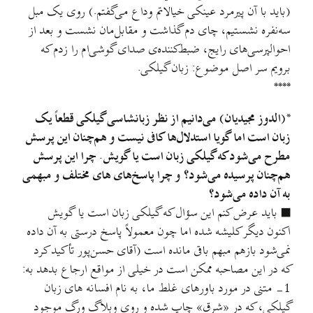
(باید با آن پیرمرد عینکی خیالاتم وداع می‌گفتم.) روی یک مبل
سه‌نفره نشستیم، چای دم گذاشت و مقابل‌مان نشست و بعد از
احوالپرسی‌های رایج، ضبط‌کننده‌ی صدای گوشی‌ام را زدم که
برویم سر اصل موضوع: زبان گیلکی.
****
*(الدوز مجیدیان) می‌دانیم از نظر زبانشاسی گیلکی قطعاً یک
زبان است اما گویا استدلال‌ها کافی نیست و هم‌چنان این پرسش
مطرح می‌شود که گیلکی زبان است یا گویش. چرا این پرسش
هم‌چنان پرسیده می‌شود؟ و چرا پاسخ‌های های مختلف و مبهمی
به آن داده می‌شود؟
■ باید عرض کنم این سؤال که گیلکی زبان است یا گویش
اکنون دیگر کلیشه شده اما چون معمولاً پاسخ درستی به آن داده
نمی‌شود بازهم مبهم باقی مانده است (آقای حسن‌پور تأکید کرد
که در این مصاحبه ممکن است در خیلی از مواقع ارجاع بدهد به:
1- متنی در مورد باورهای غلط ما، به نام افسانه های زبان
گیلکی، که در «شرق» چاپ شده و روی وبلاگ ورگ موجود