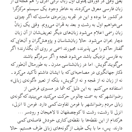
یعنی وقتی در دوره‌ی پهلوی اول زبان ترکی آذری را هم لهجه‌ای از
زبان فارسی معرفی می‌کردند به خاطر وجود یک سیستم مرکزگرا
در کشور ما بوده و این در تجربه روزمره‌ی ماست که اگر چیزی
می‌خواهیم اول به رشت و بعد به تهران می‌رویم. وقتی یک زبانْ
زبان رسمی اعلام می‌شود زبان‌های دیگر تعریف‌شان از آن زبان
دچار بحران می‌شود. حالا زبان‌شناسان و پژوهش‌گران و آن‌هایی که
گفتار حاکم را می پذیرند، مجبورند اسمی بر روی آن بگذارند؛ اگر
به فارسی نزدیک باشد می‌شود لهجه و اگر سردرگم باشند
می‌گویند گویش. اما در زبان‌شناسی مدرن ـ به طورمثال آن‌طور که
دکتر جهانگیری در مصاحبه‌ای که با ایشان داشتم تأکید می‌کرد ـ
نه از زبان نه از لهجه و نه از گویش، بلکه از تعبیر «گونه‌ی زبانی»
استفاده می کنیم. به این دلیل که شما در مسیری فرضی از
رضوانشهر که به سمت چالوس حرکت می‌کنید می‌بینید که گونه‌ی
زبانی مردم رضوانشهر با فومن تفاوت کمی دارد. فومن تا انزلی،
انزلی تا رشت، رشت تا کوچصفهان تا لاهیجان و رودسر …
هرکدام از این نقطه‌ها با نقطه‌ی کناری خودش فاصله‌ی کمی
دارند. پس، ما با یک طیف از گونه‌های زبانی طرف هستیم. حالا