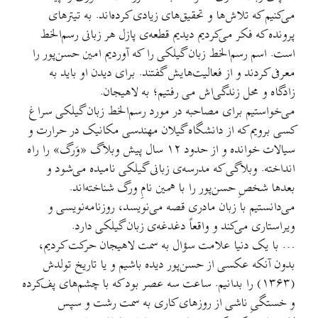
می‌کنیم که تلاش‌ها و تحقیق‌های زیادی کرده‌اند. به تیترهای
پرونده که فکر می‌کردیم دیدیم قطعه‌ی پازل هر زبانی رسم‌الخط
است. اسم رسم‌الخط زبان گیلکی را که آوردیم امین حسن‌پور را
معرفی کردند و از فعالیت‌هایش گفتند. برای دیدن او باید به
زادگاه و محل زندگی‌اش می رفتیم؛ به لاهیجان.
می‌خواستیم برای مصاحبه در مورد رسم‌الخط زبان گیلکی سراغ
کسی برویم که از دانشگاه گیلان مهندسی مکانیک در حرارت و
سیالات خوانده و از حدود ١٢ سال پیش وبلاگ «وَرگ» را راه
انداخته. وبلاگی که مدرسه‌ی زبانی گیلکی نامیده می‌شود و
بعدها شخصِ حسن‌پور را با همین نامِ ورگ شناخته‌اند.
می‌دانستیم با زبان مادری قصه می‌نویسد، روزنامه‌نویسی و
ویراستاری می‌کند و واقعاً دغدغه‌ی زبان گیلکی دارد.
… با یک دنیا علامت سؤال به سمت لاهیجان حرکت کردیم،
بدون آنکه عکسی از حسن‌پور دیده باشیم و یا تاریخ تولدش
(١٣۶٣) را بدانیم. ساعت سه عصر بود که با چشم‌های پف‌کرده
و خستگیِ ناشی از روزهای کاری به سمت رشت و سپس