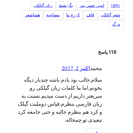
۱۵۹۱
امین حسن پور
بگۊبشتؤ
زبان گیلکی
شعر گیلکی
قاف
کۊرچ ما
مصاحبه
هساشعر
ورگ
118 پاسخ
محمد
اکتبر 2, 2017
سلام.جالب بود یادم باشه چندبار دیگه
بخونم.اما ما کلمات زبان گیلکی رو
سریعتر داریم از دست میدیم نسبت به
زبان فارسی بنظرم.قیاس دوملیت گیلک
و کرد هم بنظرم جالبه و حتی جامعه کرد
تبعیدی تو چمخاله.