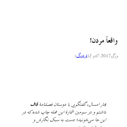
واقعاً مردن!
ورگ
2017 اکتبر 2
(
فرهنگ
)
بهار امسال، گفتگويى با دوستان فصلنامهٔ
قاف
داشتم و
در سومین شمارهٔ اين مجله چاپ شده که در
این جا می‌خونید؛ دست به سبک نگارش و