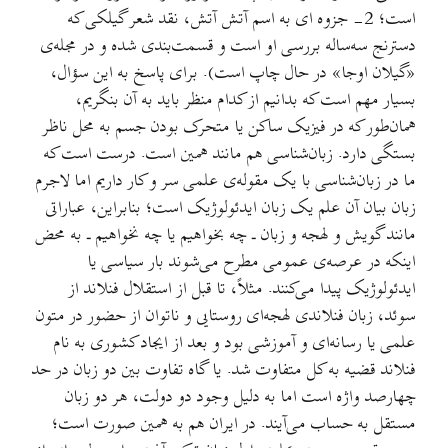
است؛ 2- جزوه ای به اسم آتش آتش، نقد شعر گیلکی که
دسترنج سه‌ساله بررسی او است و قسمت‌بندی شده و در مجله‌ی
«گیلان اوجا» در حال چاپ است). برای پاسخ به این سؤال،
بسیار مهم است که بدانیم از کدام منظر باید به آن بنگریم،
همان‌طور که در فیزیک ساکن یا متحرک بودن جسم به محل ناظر
بستگی دارد. زبان‌شناسی هم مانند همین است. درست است که
ما در زبان‌شناسی با یک مقوله‌ی علمی سر و کار داریم اما لاجرم
زبان بیان آن علم یک زبان ایدئولوژیک است؛ بنابراین، عباراتی
مانند گویش و لهجه و زبان ـ چه بخواهیم یا چه نخواهیم ـ به محض
اینکه در عرصه‌ی عمومی مطرح می‌شوند بار سیاسی یا
ایدئولوژیک پیدا می‌کنند. مثلاً، تا قبل از استقلال فنلاند از
سوئد، زبان فنلاندی لهجه‌ای روستایی و ناتوان از حضور در متون
علمی یا رسانه‌ای و آموزشی بود و بعد از ایجاد کشوری به نام
فنلاند قضيه به کل متفاوت شد. یا گاه تفاوت بین دو زبان در حد
چهارصد واژه است اما به دلیل وجود دو دولت، هر دو زبان
مستقل به حساب می‌آیند. در ایران هم به همین صورت است؛