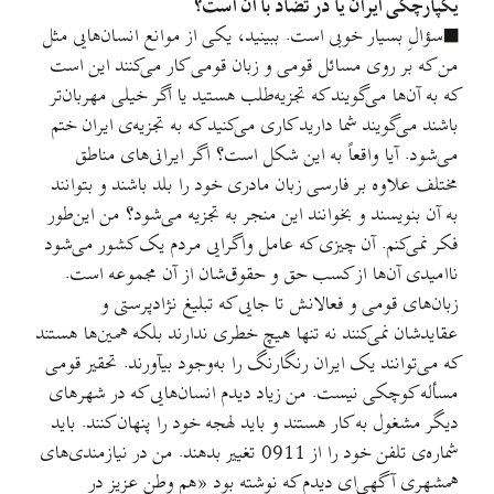
یکپارچگی ایران یا در تضاد با آن است؟
■سؤالِ بسیار خوبی است. ببینید، یکی از موانع انسان‌هایی مثل
من که بر روی مسائل قومی و زبان قومی کار می‌کنند این است
که به آن‌ها می‌گویند که تجزیه‌طلب هستید یا اگر خیلی مهربان‌تر
باشند می‌گویند شما دارید کاری می‌کنید که به تجزیه‌ی ایران ختم
می‌شود. آیا واقعاً به این شکل است؟ اگر ایرانی‌های مناطق
مختلف علاوه بر فارسی زبان مادری خود را بلد باشند و بتوانند
به آن بنویسند و بخوانند این منجر به تجزیه می‌شود؟ من این‌طور
فکر نمی‌کنم. آن چیزی که عامل واگرایی مردم یک کشور می‌شود
ناامیدی آن‌ها از کسب حق و حقوق‌شان از آن مجموعه است.
زبان‌های قومی و فعالانش تا جایی که تبلیغ نژادپرستی و
عقاید‌شان نمی‌کنند نه تنها هیچ خطری ندارند بلکه همین‌ها هستند
که می‌توانند یک ایران رنگارنگ را به‌وجود بیآورند. تحقیر قومی
مسأله کوچکی نیست. من زیاد دیدم انسان‌هایی که در شهرهای
دیگر مشغول به کار هستند و باید لهجه خود را پنهان کنند. باید
شماره‌ی تلفن خود را از 0911 تغییر بدهند. من در نیازمندی‌های
همشهری آگهی‌ای دیدم که نوشته بود «هم وطن عزیز در