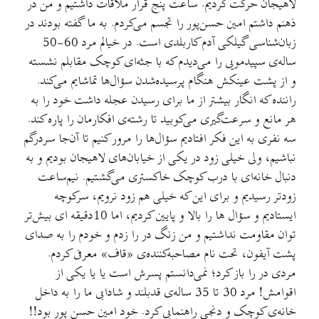
لاهیجان حرکت کردیم. ساعت پنج قرار ملاقات داشتیم و من در
ذهنم داشتم امین حسن‌پور را تجسم می‌کردم. به ما گفته بودند در
زبان‌شناسی گیلکی آدم کاربلدی است. در خیالم مرد 60-50
ساله‌ی سپیدمویی را می‌دیدم که با جثه‌ای کوچک مقابلم نشسته
و از پشت عینکش هنگام پرسیده‌شدن سؤال‌ها تماشایم می‌کند.
راننده که انگار بیشتر از ما برای رسیدن عجله داشت خود را به
هر مانع و سرعت‌گیری می‌کوبید تا رشته‌ی افکارمان را پاره کند.
سه نفری به این فکر افتادیم سؤال‌ها را مرور کنیم تا آن‌جا سردرگم
نباشیم، ولی خیلی زود در یکی از خیابان‌های لاهیجان بودیم و به
دنبال خانه‌ای با درب کوچک خاکستری می‌گشتیم. نیم‌ساعت
زودتر رسیدیم و برای این که خیلی هم زود نرویم، سرکوچه
ایستادیم و سؤال ها را بالا و پایین کردیم، اما 10دقیقه ای بیش‌تر
توان مقاومت نداشتیم و من زنگ در را زدم و خودم را به صدای
پشت آیفون، تحت نام مصاحبه‌کننده‌ی «قاف» معرفی کردم.
مردی در را باز کرد؛ نمی‌دانستم پسرش است یا یا یکی از
اقوامش! مرد 30 تا 35 ساله‌ی قد‌بلند و شادابی ما را به داخل
خانه‌ی کوچک و دنجی راهنمایی کرد. خود امین حسن پور بود!!