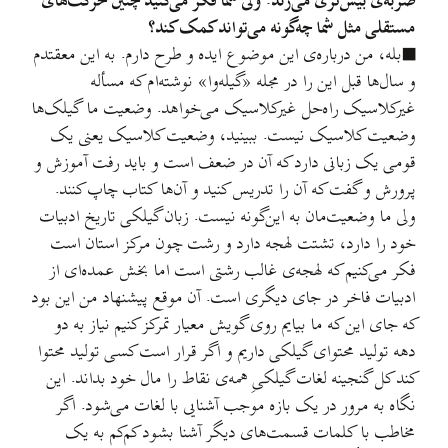
ضربه‌ی بیش‌تری می‌زند. ولی شما فکر می‌کنید چنین حرکت‌های
مستقلی مثل شما چه‌گونه می‌تواند کمک کند؟
■بله، من درباره‌ی این موضوع ایده و طرح دارم. به این معقتدم
و سال‌ها قبل این را در مجله «گیله‌وا» نوشته‌ام که مسأله
غیرکلاسیک راه‌حل غیرکلاسیک می‌خواهد. وضعیت ما گیلک‌ها
وضعیت کلاسیک نیست. ببینید، وضعیت کلاسیک یعنی یک
قومی یک زبانی دارد که آن در ضعف است و باید رفت آموزش و
پرورش و گفت که آن را تدریس کنید و آن‌ها کتاب چاپ کنند.
ولی ما وضعیت‌مان به این‌گونه نیست. زبان گیلکی تاریخ ادبیات
خود را دارد، تشتت لهجه دارد و رشت چون مرکز استان است
فکر می‌کنیم که لهجه‌ی غالب رشتی است اما بخش عمده‌ای از
ادبیات فاخر در جای دیگری است. آن موقع پیشنهاد من این بود
که جای این که ما بیایم روی گویش معیار تمرکز کنیم نیاز به دو
دهه تولید محتوای گیلکی داریم و اگر قرار است کسی تولید محتوا
کند کل گنجینه لغات گیلکیِ همه‌ی نقاط را مال خود بداند. این
نگاه به مرور در یک بازه موجب آشنایی با لغات می‌شود. اگر
مخاطب با کلمات قسمت‌های دیگر آشنا بشود کم‌کم به یک