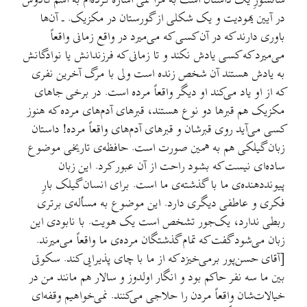
سانسورِ یک داستان است به مراسمی اشاره کرده‌ام به اسم کادوش
در آیین یهودیت و یک شکلی از گورستان در مکزیک. ـ آن‌ها
باوری دارند که در آن کسی که می‌میرد در واقع زمانی واقعاً
می‌میرد که کسی یادش نکند و تا زمانی که فرزندانش یا نوادگانش
به یادش هستند آن شخص زنده است ولی با مرگ آخرین نفری
که از او یاد می‌کند او دیگر واقعاً مرده است. در برخی جاهای
مکزیک هم قبرها دو نوع هستند، قبرهای آدم‌های مرده که هنوز
کسی می‌آید روی قبرشان و قبرهای آدم‌های واقعاً مرده! داستان
زبان گیلکی هم به همین صورت است. حافظه‌ی تاریخی موضوع
ساده‌ای نیست که بشود راحت از آن عبور کرد. این زبان
پیوند‌دهنده‌ی ما با گذشته‌ی ما است. برای انسان گیلک بارِ
فکری و عاطفی دیگری دارد. این موضوع به مسأله‌ی برتری
ربطی ندارد، یک‌جور تشخص است یک هویت. با نابودی این
زبان می‌شود گفت که تمام گذشتگان مرده‌ی ما واقعاً می‌میرند.
[آقای حسن‌پور برمی‌خیزد که از ما با چای پذیرایی کند. سکوتی
بین ما سه نفر حاکم بود و انگار اولدوز و سالار هم مانند من در
خیالات‌شان واقعاً مردن را حلاجی می‌کنند. نمی‌خواهیم وقفه‌ای