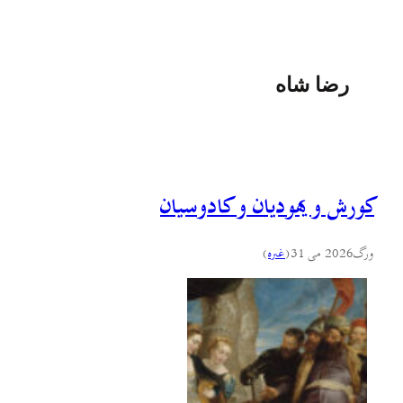
رضا شاه
کورش و یهودیان و کادوسیان
ورگ
2026 می 31
(
غىره
)