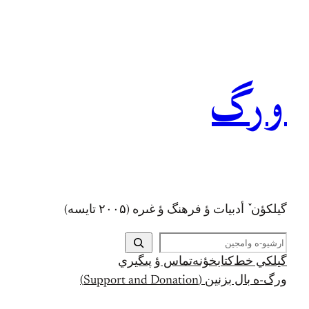
رفتن
به
محتوا
ورگ
گيلکؤن ٚ أدبیات ؤ فرهنگ ؤ غىره (۲۰۰۵ تايسه)
ج
س
گيلکي خط
کتابخؤنه
تماس ؤ پىگيري
ت
ورگ-ه بال بزنين (Support and Donation)
ج
و