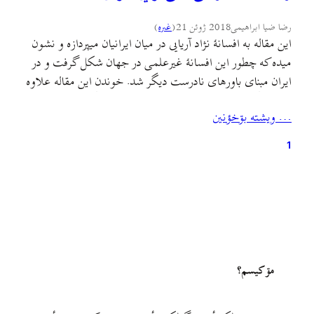
رضا ضیا ابراهیمی
2018 ژوئن 21
(
غىره
)
این مقاله به افسانهٔ نژاد آریایی در میان ایرانیان میپردازه و نشون
میده که چطور این افسانهٔ غیرعلمی در جهان شکل گرفت و در
ایران مبنای باورهای نادرست دیگر شد. خوندن این مقاله علاوه
بر روشنگری دربارهٔ این افسانه، از دو جهت دیگر هم مفیده: ۱.
… ويشته بۊخؤنين
آشنایی بیشتر با جنبه‌های نژادگرایانه و فاشیستی دستگاه
آموزشی…
1
مۊ کيسم؟