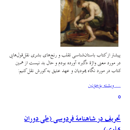
پیشتر از کتاب باستان‌شناسی تقلب و رنج‌های بشری نقل‌قول‌هایی
در مورد معنی واژهٔ «گبر»‌ آورده بودم و حال بد نیست از همین
کتاب در مورد نگاه یهودیان و عهد عتیق به کورش نقل کنیم:
… ويشته بۊخؤنين
0
تحریف در شاهنامهٔ فردوسی (طی دوران
پهلوی)