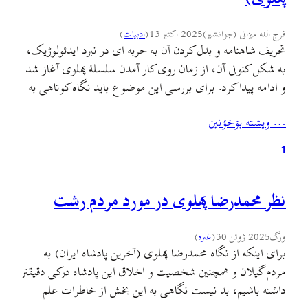
فرج الله میزانی (جوانشیر)
2025 اکتبر 13
(
ادبيات
)
تحریف شاهنامه و بدل کردن آن به حربه ای در نبرد ایدئولوژیک،
به شکل کنونی آن، از زمان روی کار آمدن سلسلهٔ پهلوی آغاز شد
و ادامه پیدا کرد. برای بررسی این موضوع باید نگاه کوتاهی به
اوضاع ایران در آغاز سلطنت پهلوی و نیازهای تبلیغاتی این
… ويشته بۊخؤنين
سلسله بیاندازیم. کودتای سوم اسفند نقطهٔ پایانی بود…
1
نظر محمدرضا پهلوی در مورد مردم رشت
ورگ
2025 ژوئن 30
(
غىره
)
برای اینکه از نگاه محمدرضا پهلوی (آخرین پادشاه ایران) به
مردم گیلان و همچنین شخصیت و اخلاق این پادشاه درکی دقیقتر
داشته باشیم، بد نیست نگاهی به این بخش از خاطرات علم