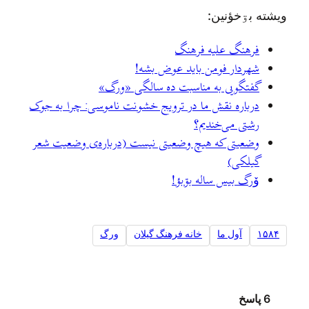
ويشته بۊخؤنين:
فرهنگ علیه فرهنگ
شهردار فومن باید عوض بشه!
گفتگویی به مناسبت ده سالگی «ورگ»
درباره نقش ما در ترویج خشونت ناموسی: چرا به جوک
رشتی می‌خندیم؟
وضعیتی که هیچ وضعیتی نیست (درباره‌ی وضعیت شعر
گیلکی)
وٚرگ بيس ساله بۊبؤ!
۱۵۸۴
آول ما
خانه فرهنگ گیلان
ورگ
6 پاسخ