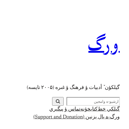
رفتن
به
محتوا
ورگ
گيلکؤن ٚ أدبیات ؤ فرهنگ ؤ غىره (۲۰۰۵ تايسه)
ج
س
گيلکي خط
کتابخؤنه
تماس ؤ پىگيري
ت
ورگ-ه بال بزنين (Support and Donation)
ج
و