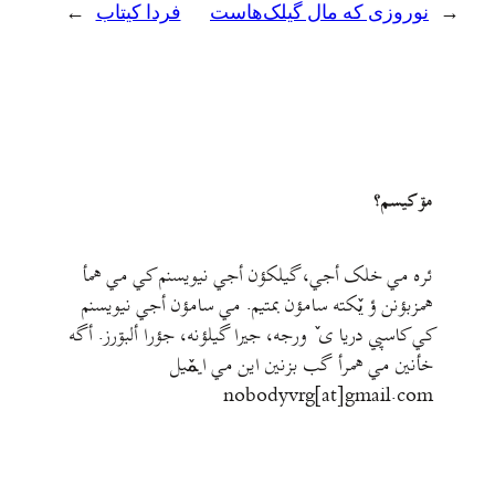
←
نوروزی که مال گیلک‌هاست
فردا کیتاب
→
مۊ کيسم؟
ئره مي خلک أجي، گيلکؤن أجي نيويسنم کي مي همأ
همزبؤنن ؤ يٚکته سامؤن بمتيم. مي سامؤن أجي نيويسنم
کي کاسپي دريا ی ٚ ورجه، جيرا گيلؤنه، جؤرا ألبۊرز. أگه
خأنين مي همرأ گب بزنين اين مي ايمٚیل‌ ‌
nobodyvrg[at]gmail.com