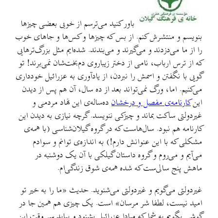
باور کنید می‌ترسم از خوبی بعضی چیزها
بنویسم و منتشرش کنم. از بس که چیزها و کس‌ها و جاهای خوب
را از ما می‌دزدند و می‌گیرند و می‌بندند. شده‌ایم مثل بزرگ‌ترهایی
که از ترس ارباب، نامی از دختر زیباروی دم‌بخت‌شان نمی‌برند! تو
گویی با نگفتن و اسمش را نبردن، از یادآوری به عزرائیل خودداری
می‌کنیم. اما، ورگ نمی‌تواند بعد از ده سال، آن هم پس از دیدن
این
کارنامه‌ی مفصل و درخشان
ده‌ساله‌ی این نهاد مردمی و
غیردولتی ساکت بماند و چیزکی ننویسد. گرچه نیازی به دیدن این
کارنامه هم نبود. سال‌هاست که در گروه گیلان‌شناسی (با همه‌ی
مشکلی که با این عنوانش دارم!) به اندازه‌ی توانم و سوادم
می‌آیم و می‌روم و گروه داستان گیلکی با آن یک دوشنبه در
ماهش پنج سالی‌ست که شده همه‌ی شوق زندگی‌ام.
غیردولتی می‌گویم و غیردولتی می‌شنوید. حدیث «ما را به خیر تو
امید نیست، لطفا شر مرسان» است. یک چیزی هم همین جا در
گوشی بگویم به شما که مبادا عزرائیل بشنود و بیاید سر وقت این