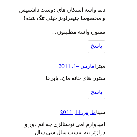
دلم واسه استکان های دوست داشتنیش
و مخصوصا جنیفرلوپز خیلی تنگ شده!
ممنون واسه مطلبتون . .
پاسخ
میترا
مارس 14, 2011
ستون های خانه مان…پابرجا
پاسخ
سینا
مارس 14, 2011
امیدوارم امی نوستالژی جه انم دور و
درازتر ببه. بیست سال سی سال …