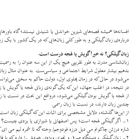
افسانه‌ها همیشه قصه‌هایی شیرین خواندنی یا شنیدنی نیستند؛ گاه باورها
درباره‌ی زبان گیلکی و به طور کلی زبان‌هایی که در یک کشور با یک زب
زبان گیلکی؟ نه خیر! گویش یا لهجه درست است.
زبان‌شناسی مدرن به طور تقریبی هیچ یک از این سه عنوان را به رسمیت ن
بدهیم بیشتر معلول شرایط اجتماعی و سیاسی‌ست. به عنوان مثال زبان‌
می‌شود در حالی که در زمان پهلوی اول، دولت حاکم به سختی می‌توا
در نتیجه، در اغلب جهان، این که یک گونه‌ی زبانی لهجه یا گویش یا ز
از لهجه یا گویش بودن گیلکی می‌شود، در‌واقع این بحث در نسبت با ز
چندین زبان دارند، در نسبت با زبان رسمی.
از این‌ها گذشته، دلایل مشخصی برای اثبات این که گیلکی زبان است 
۱- اگر گیلکی لهجه است؛ پس اصفهانی یا شیرازی یا یزدی چیست؟ آی
شئره درزئن چاکونم می دیل درزه فودوجم/ وخته گه تا شمره لیم می ای
۲- زبان گیلکی، دستگاه صرفی و نحوی ویژه‌ی خودش را دارد که با فارسی متفاوت است.