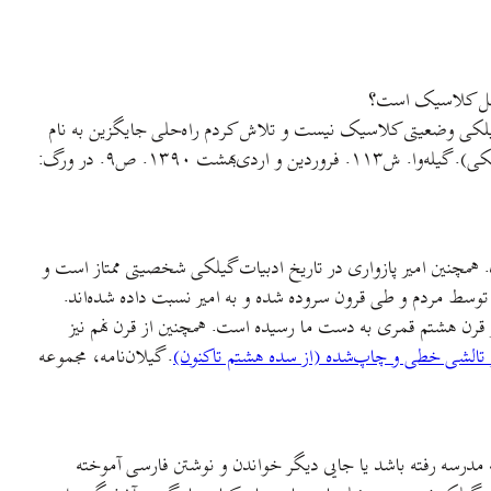
ه حل کلاسیک است؟
یلکی وضعیتی کلاسیک نیست و تلاش کردم راه‌حلی جایگزین به نام
«ایده‌ی فضای همگن» را پیشنهاد کنم. (نگاه کنید به: امین حسن‌پور. وضعيت غيرکلاسيک، راه‌حل غيركلاسيك می‌طلبد (نقدی در حوزه زبان گيلكی). گیله‌وا. ش۱۱۳. فروردین و اردی‌بهشت ۱۳۹۰. ص۹. در ورگ:
. همچنین امير پازواری در تاريخ ادبيات گيلكی شخصيتی ممتاز است و
اد توسط مردم و طی قرون سروده شده و به امير نسبت داده شده‌اند.
ادبیات مکتوب نیز، دیوان اشعار گیلکی پیرشرفشاه دولایی [به کوشش دکتر محمدعلی صوتی، ناشر بنياد فرهنگ ايران، تهران، ۱۳۵۸] از قرن هشتم قمری به دست ما رسیده است. همچنین از قرن نهم نیز
 تالشی خطی و چاپ‌شده (از سده هشتم تاکنون)
. گيلان‌نامه، مجموعه
ه مدرسه رفته باشد یا جایی دیگر خواندن و نوشتن فارسی آموخته