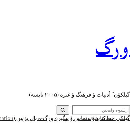
رفتن
به
محتوا
ورگ
گيلکؤن ٚ أدبیات ؤ فرهنگ ؤ غىره (۲۰۰۵ تايسه)
ج
س
گيلکي خط
کتابخؤنه
تماس ؤ پىگيري
ورگ-ه بال بزنين (Support and Donation)
ت
ج
و