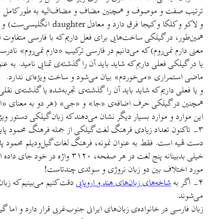
ترتیب صفت و موصوف و همچنین مضاف و مضاف‌الیه به طور کامل برعکس زب
و لاکو و کلکا و کیجا فرق دارد و معادل daughter انگلیسی‌ست) و یا به جای «درختِ سبز» در فارسی می‌گوییم «سبز دار».
همین‌طور، در گیلکی ساخت‌هایی برای فعل داریم که با فارسی متفاوت ا
معنی دارم نمی‌روم) که می‌دانیم در فارسی ترکیب «دارم نمی‌روم» ناد
یا در گیلکی فعلی داریم که شاید باید آن را گذشته‌ی تمنایی نامید. ب
ماضی استمراری «می‌خوردم» بیان می‌شود و ساخت ویژه‌ای ندارد.
و یا فعلی داریم که شاید باید آن را گذشته‌ی تجربه‌شده یا گذشته‌ی نق
همچنین در گیلکی حرف اضافه‌ی «جا» و «جی» (هر دو به معنای «از»
این موارد و موارد بسیار دیگر نشان می‌دهند که زبان گیلکی دستور ویژ
۳- تاکنون تعداد زیادی فرهنگ لغت گیلکی از جمله فرهنگ محمود پای
خیلی بدبینانه پنج لغت در هر ص
مورد اختلاف بین دو زبان نروژی و سوئدی چندتاست!
۴- اگر به
شاخه‌های زبان‌های هند و اروپایی
می‌شوند.
زبان فارسی در خانواده‌ی زبان‌های ایرانی جنوب‌غربی قرار دارد و اما گیل