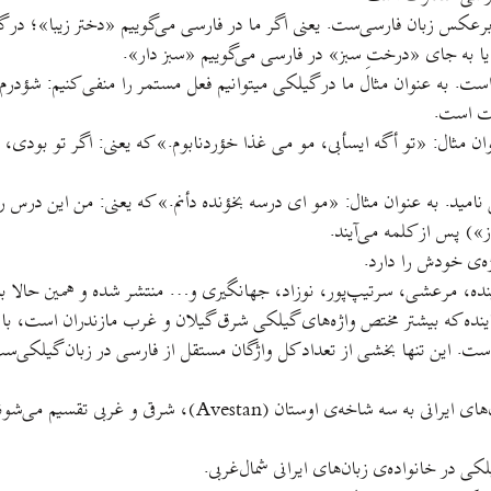
ان فارسی‌ست. یعنی اگر ما در فارسی می‌گوییم «دختر زیبا»؛ در گیلکی می‌ش
ست. به عنوان مثال ما در گیلکی میتوانیم فعل مستمر را منفی کنیم: شؤدرم 
رست است.
ه عنوان مثال: «تو أگه ایسأبی، مو می غذا خؤردنابوم.» که یعنی: اگر تو بو
لی نامید. به عنوان مثال: «مو ای درسه بخؤنده دأنم.» که یعنی: من این درس 
) پس از کلمه می‌آیند.
ه‌ی خودش را دارد.
نده، مرعشی، سرتیپ‌پور، نوزاد، جهانگیری و… منتشر شده و همین حالا بند
فحه، ۳۱۲۰ واژه در خود جای داده است. این تنها بخشی از تعداد کل واژگان مستقل از فارسی د
دقت کنیم می‌بینیم که زبان‌های ایرانی به سه شاخه‌
کی در خانواده‌ی زبان‌های ایرانی شمال‌غربی.