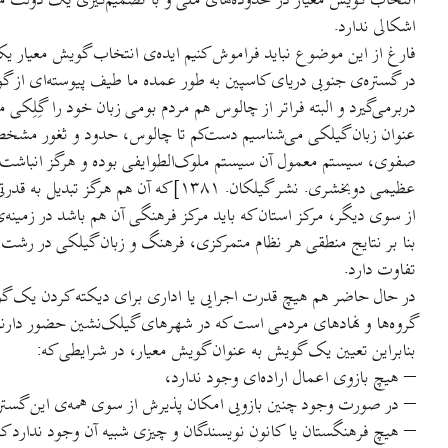
انتخاب گویش معیار در محدوده‌های ملی و با تصمیم‌گیری یک دولت مشخ
اشکالی ندارد.
فارغ از این موضوع نباید فراموش کنیم ایده‌ی انتخاب گویش معیار 
در گستره‌ی جنوبی دریای کاسپین به طور عمده ما طیف پیوسته‌ای از گون
عنوان زبان گیلکی می‌شناسیم دست‌کم تا چالوس، حدود و ثغور مشخص دا
صفوی، سیستم معمول آن سیستم ملوک‌الطوایفی بوده و هرگز انباشت سر
عظیمی دوبخشری. نشر گیلکان. ۱۳۸۱] که آن هم هرگز تبدیل به قدرتی سراسری در منطقه نشد.
از سوی دیگر، مرکز استان که باید مرکز فرهنگی آن هم باشد در زمینه‌ی 
بنا بر نتایج منطقی هر نظام متمرکزی، فرهنگ و زبان گیلکی در رشت د
تفاوت دارد.
در حال حاضر هم هیچ قدرت اجرایی یا اداری برای دیکته کردن یک گویش
گروه‌ها و نهادهای مردمی است که در شهرهای گیلک‌نشین حضور دارند
بنابراین تعیین یک گویش به عنوان گویش معیار، در شرایطی که:
– هیچ بازوی اعمال اراده‌ای وجود ندارد،
– در صورت وجود چنین بازویی امکان پذیرش از سوی همه‌ی این گستره‌
– هیچ فرهنگستان یا کانون نویسندگان و چیزی شبیه آن وجود ندارد که آ