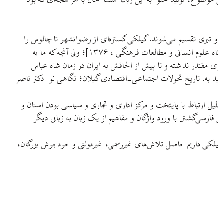
وضوع، تولید محتوا به این زبان است. حال با هر لهجه‌ای که بود
 و تبری تقسیم می‌شوند. گیلکی گستره‌ای از رضوانشهر تا چالوس را
دربرمی‌گیرد و البته فراتر از چالوس هم مردم بومی زبان خود را گِلِکی می‌نامند [نگاه کنید به: ایران کلباسی. گویش کلاردشت (رودبارک)، پژوهشگاه علوم انسانی و مطالعات فرهنگی ، ۱۳۷۶]؛ ولی آنچه که ما به
مقتدر نداشته و تا پیش از الحاقش به ایران در زمان شاه عباس
 به: تاریخ تحولات اجتماعی-اقتصادی گیلان؛ نگاهی نو. دکتر ناصر
دلیل ارتباط با پایتخت و مرکز اداری و تجاری و سیاسی بودن استان و
سی‌گشتن با ورود واژگان و مفاهیم از یک زبان به زبانی دیگر
 گیلکی داریم حاصل تلاش‌های غیررسمی، غیردولتی و خودجوش بزرگان،