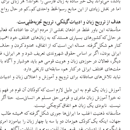
باشد، می‌تواند یک خبر ساده به زبان فارسی را بخواند؟ هر زبانی برای 
اما در بخش زیادی از این منابع رسم‌الخط واحدی کم-کم در حال رواج اس
هدف از ترویج زبان و ادبیات گیلکی، ترویج تجزیه‌طلبی‌ست.
متأسفانه این باور غلط در اذهان بخشی از مردم ایران جا افتاده که ف
در حالی که کشورهای بسیاری هستند که به زبان‌های مختلف خود اهمیت می
کنار هم شکل گرفته. مساله این است که از اتفاق، محدود کردن و حذف 
ایرانی بودن، اگر بر اساس حقوق شهروندی تعریف شود و هر ایرانی، فارغ 
دیگر، فعالان در حوزه‌ی زبان و هویت قومی هم باید هوشیار و آگاه باش
ملت‌های مختلف ایرانی در کنار هم، سابقه‌ای تاریخی دارد.
نباید تلاش‌های صادقانه برای ترویج و آموزش و اعتلای زبان و ادبیات 
آموزش زبان یک قوم به این دلیل لازم است که کودکان آن قوم در فهم 
نه خیر! آموزش زبان مادری و قومی حق مسلم هر انسانی‌ست. حتا اگر
نیست. نابودی یک زبان هم اتفاق کوچکی نیست.
متأسفانه ذهنیت اغلب ما ایرانی‌ها جوری شکل گرفته که همیشه طالب م
جهان، اینکه یک کودک هم‌زمان دو یا سه یا چهار زبان را بیاموزد امری پ
فرابگیریم و از ادبیات غنی قومی‌مان لذت ببریم و از انباشت آگاهی و تج