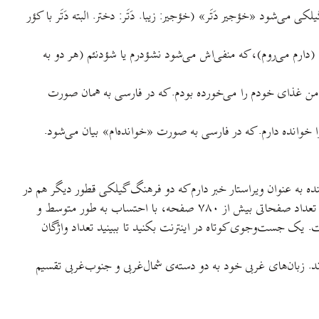
ود «خؤجیر دَتَر» (خؤجیر: زیبا. دَتَر: دختر. البته دَتَر با کؤر
(دارم می‌روم)، که منفی‌اش می‌شود نشؤدرم یا شؤدنئم (هر دو به
دی، من غذای خودم را می‌خورده بودم. که در فارسی به همان صورت
را خوانده دارم. که در فارسی به صورت «خوانده‌ام» بیان می‌شود.
ه به عنوان ویراستار خبر دارم که دو فرهنگ گیلکی قطور دیگر هم در
دست تهیه است. فقط به عنوان نمونه، فرهنگ لغات گیل‌ودیلم محمود پاینده‌ که بیشتر مختص واژه‌های گیلکی شرق گیلان و غرب مازندران است، با تعداد صفحاتی بیش از ۷۸۰ صفحه، با احتساب به طور متوسط و
ر زبان گیلکی‌ست. یک جست‌وجوی کوتاه در اینترنت بکنید تا ببینید تعداد واژگان
ی اوستان (Avestan)، شرقی و غربی تقسیم می‌شوند. زبان‌های غربی خود به دو دسته‌ی شمال‌غربی و جنوب‌غربی تقسیم