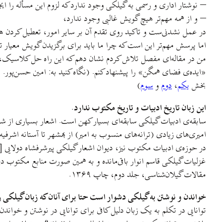
– نوشتار اداری و رسمی به گیلکی وجود ندارد که لزوم این مسأله را ایج
– و از همه مهم‌تر هیچ گویش غالبی وجود ندارد،
در عمل نشدنی‌ست و تاکید روی تقدم آن بر سایر امور، تعطیل کردن 
اما پرسش مهم‌تر این است که چرا ما باید برای برگزیدن گویش معیار
من در مقاله‌ای مفصل تلاش کردم نشان دهم که این راه حل کلاسیک، 
بخش
یکم
،
دوم
و
سوم
)
این زبان تاریخ ادبیات و تاریخ مکتوب ندارد.
سابقه‌ی ادبیات گیلکی سابقه‌ای بسیار کهن است. اشعار بسیاری از شاع
اميری‌های زيادی (ترانه‌های منسوب به امير) از بهشهر تا آستانه اشرفي
غزلیات گیلکی قاسم انوار باقی‌مانده و به همین صورت منابع مکتوب 
مقالات گيلان‌شناسی، جلد دوم، چاپ ۱۳۶۹.
خواندن و نوشتن به گیلکی دشوار است حتا برای آنان که زبان گیلکی ر
توانایی در تکلم به یک زبان دلیل کافی برای توانایی در نوشتن و خوان