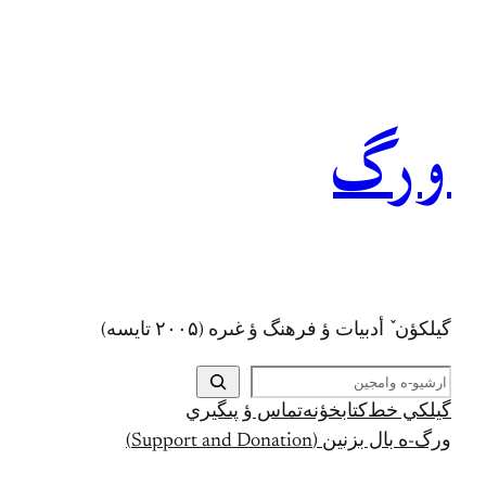
رفتن
به
محتوا
ورگ
گيلکؤن ٚ أدبیات ؤ فرهنگ ؤ غىره (۲۰۰۵ تايسه)
ج
س
گيلکي خط
کتابخؤنه
تماس ؤ پىگيري
ت
ورگ-ه بال بزنين (Support and Donation)
ج
و