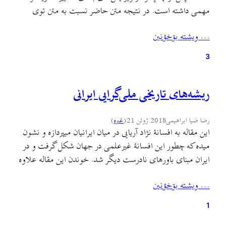
مهمی داشته است. در نتیجه متن حاضر نسبت به متن توی
«قاف» تفاوتهای بسیاری دارد. این مقاله درواقع بسط آن
… ويشته بۊخؤنين
بحثي‌ست که قرار بود در دی ماه ۹۸ و در تالار…
3
ریشه‌های تاریخی ملی‌گرایی ایرانی
رضا ضیا ابراهیمی
2018 ژوئن 21
(
غىره
)
این مقاله به افسانهٔ نژاد آریایی در میان ایرانیان میپردازه و نشون
میده که چطور این افسانهٔ غیرعلمی در جهان شکل گرفت و در
ایران مبنای باورهای نادرست دیگر شد. خوندن این مقاله علاوه
بر روشنگری دربارهٔ این افسانه، از دو جهت دیگر هم مفیده: ۱.
… ويشته بۊخؤنين
آشنایی بیشتر با جنبه‌های نژادگرایانه و فاشیستی دستگاه
آموزشی…
1