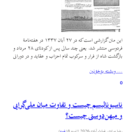
این متن گزارشی است که در ۲۷ آبان ۱۳۳۷ در هفته‌نامهٔ
فردوسی منتشر شد. یعنی چند سالی پس از کودتای ۲۸ مرداد و
بازگشت شاه از فرار و سرکوب تمام احزاب و عقايد و در دورانی
که آمریکایی‌ها به‌طور تمام و کمال در عرصه‌های مدیریتی و
… ويشته بۊخؤنين
مشورتی کشوری و لشکری ایران حضور و نظارت
داشتند.هفته‌نامهٔ…
0
ناسیونالیسم چیست و تفاوت میان ملی‌گرایی
و میهن‌دوستی چیست؟
رضا مرادی غیاث آبادی
2026 ژانویه 8
(
غىره
)