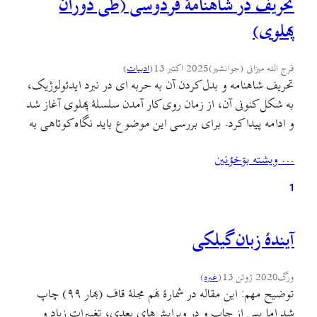
تحریف در شاهنامهٔ فردوسی (طی دوران
پهلوی)
فرج الله میزانی (جوانشیر)
2025 اکتبر 13
(
ادبيات
)
تحریف شاهنامه و بدل کردن آن به حربه ای در نبرد ایدئولوژیک،
به شکل کنونی آن، از زمان روی کار آمدن سلسلهٔ پهلوی آغاز شد
و ادامه پیدا کرد. برای بررسی این موضوع باید نگاه کوتاهی به
اوضاع ایران در آغاز سلطنت پهلوی و نیازهای تبلیغاتی این
… ويشته بۊخؤنين
سلسله بیاندازیم. کودتای سوم اسفند نقطهٔ پایانی بود…
1
آیندهٔ زبان گیلکی
ورگ
2020 ژوئن 13
(
غىره
)
توضیح مهم: این مقاله در شمارهٔ نهم مجلهٔ قاف (بهار ۹۹) چاپ
شد اما پس از چاپ و در ویرایش‌های بعدی، تغییرات زیاد و