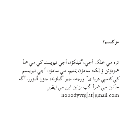
مۊ کيسم؟
ئره مي خلک أجي، گيلکؤن أجي نيويسنم کي مي همأ
همزبؤنن ؤ يٚکته سامؤن بمتيم. مي سامؤن أجي نيويسنم
کي کاسپي دريا ی ٚ ورجه، جيرا گيلؤنه، جؤرا ألبۊرز. أگه
خأنين مي همرأ گب بزنين اين مي ايمٚیل‌ ‌
nobodyvrg[at]gmail.com