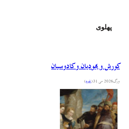
پهلوی
کورش و یهودیان و کادوسیان
ورگ
2026 می 31
(
غىره
)