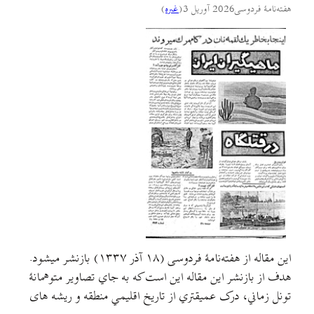
هفته‌نامهٔ فردوسی
2026 آوریل 3
(
غىره
)
اين مقاله از هفته‌نامهٔ فردوسی (۱۸ آذر ۱۳۳۷) بازنشر ميشود.
هدف از بازنشر اين مقاله اين است که به جاي تصاوير متوهمانهٔ
تونل زماني، درک عميقتري از تاريخ اقليمي منطقه و ريشه های