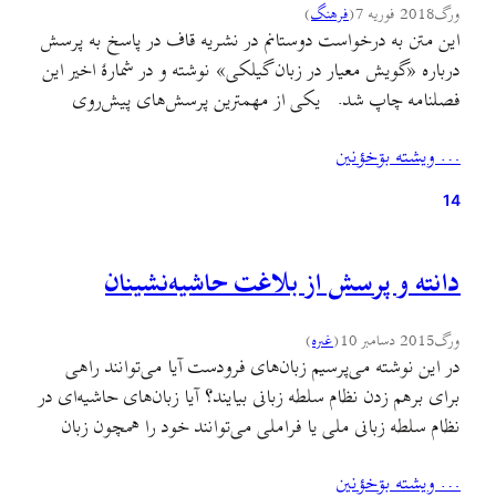
ورگ
2018 فوریه 7
(
فرهنگ
)
این متن به درخواست دوستانم در نشریه قاف در پاسخ به پرسش
درباره «گویش معیار در زبان گیلکی» نوشته و در شمارهٔ اخیر این
فصلنامه چاپ شد. یکی از مهمترین پرسش‌های پیش‌روی
نویسندگان و شاعران و فعالان قومی گیلک، پدیدهٔ چندگویشی یا
… ويشته بۊخؤنين
چندلهجه‌ای بودن زبان گیلکی است. پیش از اینکه در باتلاق
بحث قدیمی…
14
دانته و پرسش از بلاغت حاشیه‌نشینان
ورگ
2015 دسامبر 10
(
غىره
)
در این نوشته می‌پرسیم زبان‌های فرودست آیا می‌توانند راهی
برای برهم زدن نظام سلطه زبانی بیایند؟ آیا زبان‌های حاشیه‌ای در
نظام سلطه زبانی ملی یا فراملی می‌توانند خود را همچون زبان
ادبی یا فلسفی از نو بسازند؟ نخست توضیح کوتاهی درباره نظام
… ويشته بۊخؤنين
سلطه زبانی و زبان‌های حاشیه‌ای می‌دهیم. سپس با بررسی