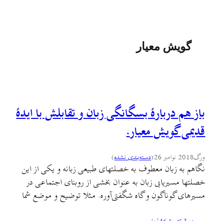
گویش معیار
باز هم دربارهٔ بسگانگی زبان و تقابلش با ایدهٔ
قدیمی گویش معیار.
ورگ
2018 نوامبر 26
(
دسته‌بندی نشده
)
نگاهم به زبان معطوف به خصلتهای طبیعی زبانه و یکی از این
خصلتها مسیریابی زبان به عنوان بخشی از روبنای اجتماعی در
مسیرهای گوناگون و گاه شگفتی‌آوره. مثلا توضیح و موضع شما
در قبال یک «فومنی ساکن لاهیجان» که برای فعل «دارند»