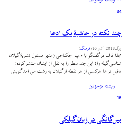
… ويشته بۊخؤنين
میگه «دأند»، چیه؟ آيا نميشه تحولات و توافقهای زبانی رو هم در
سايهٔ…
34
چند نکته در حاشیهٔ یک ادعا
ورگ
2018 اکتبر 10
(
فرهنگ
)
مجلهٔ قاف در گفتگو با م.پ. جکتاجی (مدیر مسئول نشریهٔ گیلان
شناسی گیله وا) این چند سطر را به نقل از ایشان منتشر کرده:
«قبل تر ها هرکسی از هر نقطه از گیلان به رشت می آمد گویش
رشتی را می دانست؛ چون رشت مرکز استان بود و محل داد و
… ويشته بۊخؤنين
ستد و مرکز اداری…
15
بس‌گانگی در زبان گیلکی