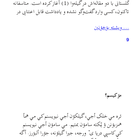
گلستانی با دو مقاله‌اش در گیله‌وا (1) آغاز کرده است. متاسفانه
تاکنون، کسی وارد گفت‌وگو نشده و یادداشت قابل اعتنایی در
بازخورد نظرات عباس گلستانی در گیله‌وا یا جای دیگر منتشر
… ويشته بۊخؤنين
نشده است. عباس گلستانی در دو مقاله‌ی مفصل خود، روی
دو موضوع «خطی…
9
مۊ کيسم؟
ئره مي خلک أجي، گيلکؤن أجي نيويسنم کي مي همأ
همزبؤنن ؤ يٚکته سامؤن بمتيم. مي سامؤن أجي نيويسنم
کي کاسپي دريا ی ٚ ورجه، جيرا گيلؤنه، جؤرا ألبۊرز. أگه