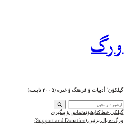
رفتن
به
محتوا
ورگ
گيلکؤن ٚ أدبیات ؤ فرهنگ ؤ غىره (۲۰۰۵ تايسه)
ج
س
گيلکي خط
کتابخؤنه
تماس ؤ پىگيري
ت
ورگ-ه بال بزنين (Support and Donation)
ج
و