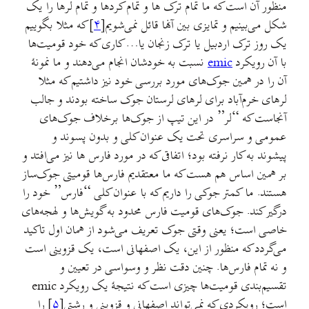
منظور آن است که ما تمام ترک ها و تمام کردها و تمام لرها را یک
شکل می‌بینیم و تمایزی بین آنها قائل نمی‌شویم[
۴
] که مثلا بگوییم
یک روز ترک اردبیل یا ترک زنجان یا… کاری که خود قومیت‌ها
با آن رویکرد
emic
نسبت به خودشان انجام می‌دهند و ما نمونهٔ
آن را در همین جوک‌های مورد بررسی خود نیز داشتیم که مثلا
لرهای خرم‌آباد برای لرهای لرستان جوک ساخته بودند و جالب
آنجاست که “لر” در این تیپ از جوک‌ها برخلاف جوک‌های
عمومی و سراسری تحت یک عنوان کلی و بدون پسوند و
پیشوند به کار نرفته بود؛ اتفاقی که در مورد فارس ها نیز می‌افتد و
بر همین اساس هم هست که ما معتقدیم فارس‌ها قومیتی جوک‌ساز
هستند. ما کمتر جوکی را داریم که با عنوان کلی “فارس” خود را
درگیر کند. جوک‌های قومیت فارس محدود به گویش‌ها و لهجه‌های
خاصی است؛ یعنی وقتی جوک تعریف می‌شود از همان اول تاکید
می‌گردد که منظور از این، یک اصفهانی است، یک قزوینی است
و نه تمام فارس‌ها. چنین دقت نظر و وسواسی در تعیین و
تقسیم‌بندی قومیت‌ها چیزی است که نتیجهٔ یک رویکرد emic
است؛ رویکردی که نمی‌تواند اصفهانی و قزوینی و رشتی[
۵
] را