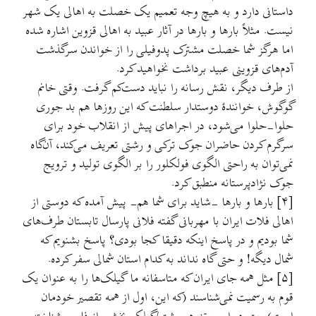
داستانی دارد و به هیچ وجه تعمیم يک خصلت به اهالی يک شهر
نیست. مثلاً بارها و بارها در آثار عبید به اهالی قزوین اشاره شده
اما هرگز شما خصلت مشترک پدوفیلی را از خواندن سرگذشت
آدم‌های قزوینی عبید برداشت نخواهید کرد.
از طرف دیگر، نقش رسانه را نباید دست‌کم گرفت. وقتی خانم
گوگوش، خوانندهٔ دوستدار سلطنت که این روزها هم بد جوری
حلوا-حلوا می‌شود، در اجراهای پیش از انقلاب خود برای
سرگرم کردن حاضران جوک ترکی و رشتی تعریف می‌کند، آن‌گاه
نمی‌توان به راحتی الگوی فولکلور را بر الگوی تولید و ترویج
جوک نژادپرستانه منطبق کرد.
[۴] بارها و بارها -شاید برای شما هم- پیش آمده که دوستی از
اهالی فلات ایران با مهربانی گفته فلانی پارسال تابستان طرف‌های
شما بودیم و در پاسخ اینکه دقیقا کجا بودی؟ پاسخ بشنویم که
شمال دیگه! و حتی گاه نداند به کدام استان شمالی سفر کرده.
[۵] مثل همه جای ایران که متاسفانه ما گیلک‌ها را به عنوان یک
قوم به رسمیت نمی‌شناسند (که این، اول از همه تقصیر خودمان