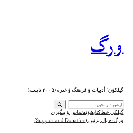
رفتن
به
محتوا
ورگ
گيلکؤن ٚ أدبیات ؤ فرهنگ ؤ غىره (۲۰۰۵ تايسه)
ج
س
گيلکي خط
کتابخؤنه
تماس ؤ پىگيري
ت
ورگ-ه بال بزنين (Support and Donation)
ج
و