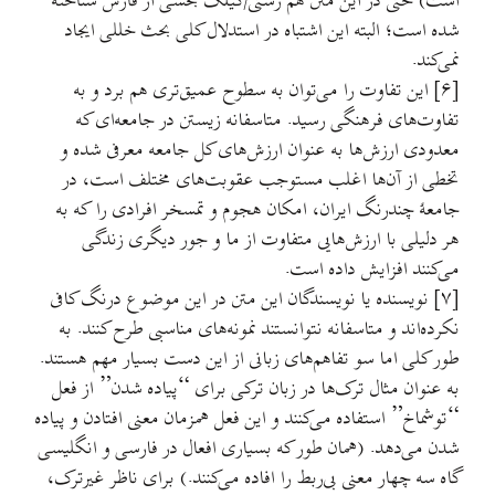
است) حتی در این متن هم رشتی/گیلک بخشی از فارس شناخته
شده است؛ البته این اشتباه در استدلال کلی بحث خللی ایجاد
نمی‌کند.
[۶] این تفاوت را می‌توان به سطوح عمیق‌تری هم برد و به
تفاوت‌های فرهنگی رسید. متاسفانه زیستن در جامعه‌ای که
معدودی ارزش‌ها به عنوان ارزش‌های کل جامعه معرفی شده و
تخطی از آن‌ها اغلب مستوجب عقوبت‌های مختلف است، در
جامعهٔ چندرنگ ایران، امکان هجوم و تمسخر افرادی را که به
هر دلیلی با ارزش‌هایی متفاوت از ما و جور دیگری زندگی
می‌کنند افزایش داده است.
[۷] نویسنده یا نویسندگان این متن در این موضوع درنگ کافی
نکرده‌اند و متاسفانه نتوانستند نمونه‌های مناسبی طرح کنند. به
طور کلی اما سو تفاهم‌های زبانی از این دست بسیار مهم هستند.
به عنوان مثال ترک‌ها در زبان ترکی برای “پیاده شدن” از فعل
“توشماخ” استفاده می‌کنند و این فعل همزمان معنی افتادن و پیاده
شدن می‌دهد. (همان طور که بسیاری افعال در فارسی و انگلیسی
گاه سه چهار معنی بی‌ربط را افاده می‌کنند.) برای ناظر غیرترک،