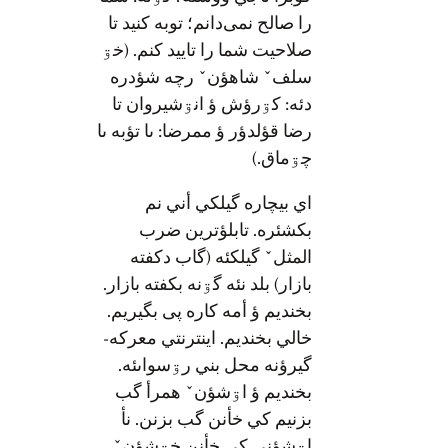
را صالح نمی‌دانم؛ توبه کنید تا
صلاحیت شما را تایید کنم. (خۊ
سلفˇ شاهؤنˇ رچه شؤدره
دئه: کۊرؤش ؤ انۊشيروان تا
رضا قؤلدؤر ؤ ممرضا: ىا تؤبه ىا
چۊماق.)
اي بيچاره گيلکي أني نم
بکشئره. تابلؤترين ضرب
المثلˇ گيلکئه (گاب دکفته
بازار) بلد نئه گۊنه بکفته بازار.
بخنديم ؤ أمه کاره پى بگيريم.
خالي بخنديم. اينترنتي معرکه-
گيرؤنه محل بني رۊسواىئه.
بخنديم ؤ اۊشؤنˇ همرأ گب
بزنيم کي خأنن گب بزنن. نأ
اۊشؤني کي خأنن خۊشؤنˇ