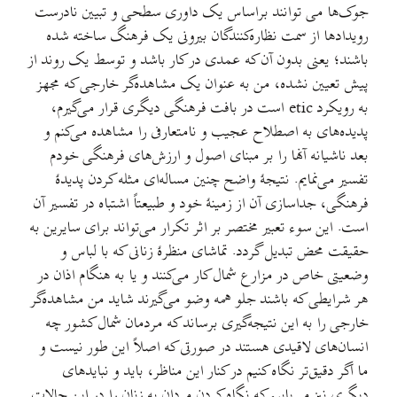
جوک‌ها می توانند براساس یک داوری سطحی و تبیین نادرست
رویدادها از سمت نظاره‌کنندگان بیرونی یک فرهنگ ساخته شده
باشند؛ یعنی بدون آن که عمدی در کار باشد و توسط یک روند از
پیش تعیین نشده، من به عنوان یک مشاهده‌گر خارجی که مجهز
به رویکرد etic است در بافت فرهنگی دیگری قرار می‌گیرم،
پدیده‌های به اصطلاح عجیب و نامتعارفی را مشاهده می‌کنم و
بعد ناشیانه آنها را بر مبنای اصول و ارزش‌های فرهنگی خودم
تفسیر می‌نمایم. نتیجهٔ واضح چنین مساله‌ای مثله کردن پدیدهٔ
فرهنگی، جداسازی آن از زمینهٔ خود و طبیعتاً اشتباه در تفسیر آن
است. این سوء تعبیر مختصر بر اثر تکرار می‌تواند برای سایرین به
حقیقت محض تبدیل گردد. تماشای منظرهٔ زنانی که با لباس و
وضعیتی خاص در مزارع شمال کار می‌کنند و یا به هنگام اذان در
هر شرایطی که باشند جلو همه وضو می‌گیرند شاید من مشاهده‌گر
خارجی را به این نتیجه‌گیری برساند که مردمان شمال کشور چه
انسان‌های لاقیدی هستند در صورتی که اصلاً این طور نیست و
ما اگر دقیق‌تر نگاه کنیم در کنار این مناظر، باید و نبایدهای
دیگری نیز می‌یابیم که نگاه کردن مردان به زنان را در این حالات