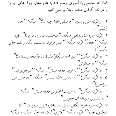
همان دو سطح زبان‌آموزی پاسخ داد.به طور مثال جوک‌های زیر را
با در نظر گرفتن عنصر زبان بررسی کنید:
۱. از ترکه می پرسن: “فاميلی خدا چيه ..؟” ميگه: “خدا
وکيلی”.
۲. ترکه ميره ساندويچي ميگه: “ببخشيد بندری داريد؟” يارو
ميگه: “بعله.” تركه ميگه: “پس قربون دستت، ‌بگذار يك حالي
بكنيم”!
۳. به ترکه ميگن: “اين همه سيگار کشيدی به کجا رسيدی؟”
ميگه: “به فيلترش”.
۴. به ترکه میگن: “با لوبیا جمله بساز”. میگه: “کوچولو بیا.”
۵. به ترکه میگن: “با عدس جمله بساز.” میگه: “اد دس من
ناراحتی؟”
۶. به ترکه میگن:” با مردان آنجلوس جمله بساز.” میگه:
“دستشویی مردانه آن جلوس.”
۷. تركه ميره خواستگاری، بابای دختره ازش ميپرسه: “شما
شغلتون چيه؟” تركه ميگه: “قازي”! باباهه حال ميكنه، ميگه: