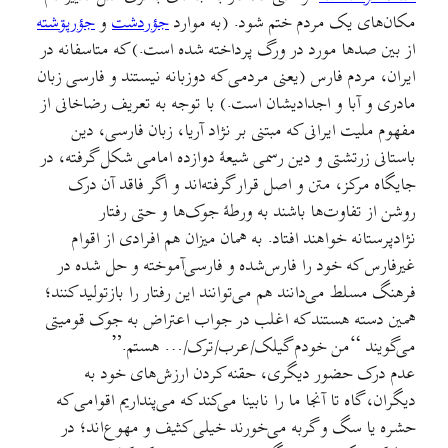
مکان‌های یک مردم ختم شود. (به موارد
جؤردشت
و
جؤرپۊشته
از بین صدها مورد در ورگ پرداخته شده است.) که متاسفانه در
ایران، مردم فارس (یعنی مردمی که دوزبانه نیستند و فارسی زبان
مادری و آبا و اجداديشان است.) با توجه به تعریف رضاخانی از
مفهوم ملیت ایرانی که مبتنی بر نژاد آریا، زبان فارسی، دین
باستانی زرتشتی و دین رسمی شیعهٔ دوازده امامی شکل گرفته، در
جایگاه مرکز، متن و اصل قرار گرفته‌اند و اگر فاقد آن درک
روشن از تفاوت‌ها باشند به ورطهٔ جوک‌ها و حتی رفتار
نژادپرستانه خواهند افتاد. به همان میزان هم افرادی از اقوام
غیرفارس که خود را فارس‌شده و فارسی‌آموخته و حل شده در
فرهنگ مسلط می‌دانند هم می‌توانند این رفتار را بازتولید کنند؛
همین دسته هستند که اغلب در جواب اعتراض به جوک قومیتی
می‌گویند “من خودم گیلک/عرب/ترک/… هستم.”
عدم درک حضور دیگری، حقنه کردن ارزش‌های خود به
دیگران، گاه تا آنجا ما را نابینا می‌کند که می‌پنداریم اقوامی که
حشره یا سگ و گربه می‌خورند خیلی کثیف و مهوع‌اند؛ در