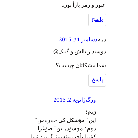
عبور و رمز بازأ بون.
پاسخ
ن.م
دسامبر 31, 2015
دوستدار تالش و گیلک@
شما مشکلتان چیست؟
پاسخ
ورگ
ژانویه 2, 2016
ن.م؛
اينˇ مؤشکل کي خۊرۊسˇ
دۊمˇ مۊسؤن اينˇ صؤغرا
کؤبرا ىأجي وؤشته’. گۊنه: شما