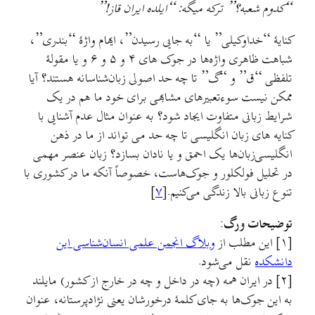
“كدوم شعبه؟” تركه ميگه: “ايلده ايران قاز!”
کنایهٔ “خداوکیلی” یا “به جایی رسیدن”، ایهام واژهٔ “بندری”،
شباهت ظاهری واژه‌ها در جوک های ۴ و ۵ و ۶ و یا مقولهٔ
تلفظی “ق” و “گ” تا چه حد اصولی زبان‌شناسانه هستند؟ آیا
ممکن نیست سوءتعبیرهای مشابهی برای خود ما هم در یک
شرایط زبانی متفاوت ایجاد شود؟ به عنوان مثال عدم آشنایی با
کنایه های زبان انگلیسی تا چه حد می تواند از ما در ذهن
انگلیسی‌زبان‌ها یک احمق و یا نادان بسازد؟ زبان عنصر مهمی
در تحلیل فولکلور و جوک‌هاست، خصوصاً آنکه ما در کشوری با
تنوع زبانی بالا زندگی می‌کنیم.[
۷
]
توضیحات ورگ:
[۱] این مطلب از
وبلاگ انجمن علمی انسان‌شناسی این
دانشکده
نقل می‌شود.
[۲] در ایران همه (چه در داخل و چه در خارج از کشور) مایلند
به اين جوک‌ها به جای کلمهٔ درخورشان یعنی نژادپرستانه، عنوان