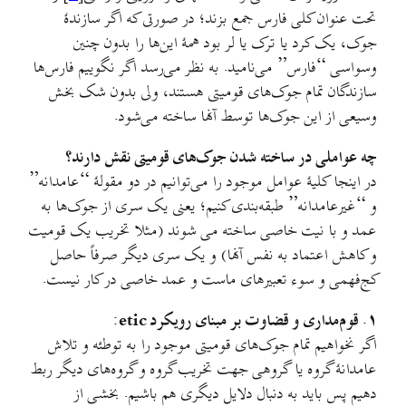
تحت عنوان کلی فارس جمع بزند؛ در صورتی که اگر سازندهٔ
جوک، یک کرد یا ترک یا لر بود همهٔ این‌ها را بدون چنین
وسواسی “فارس” می‌نامید. به نظر می‌رسد اگر نگوییم فارس‌ها
سازندگان تمام جوک‌های قومیتی هستند، ولی بدون شک بخش
وسیعی از این جوک‌ها توسط آنها ساخته می‌شود.
چه عواملی در ساخته شدن جوک‌های قومیتی نقش دارند؟
در اینجا کلیهٔ عوامل موجود را می‌توانیم در دو مقولهٔ “عامدانه”
و “غیرعامدانه” طبقه‌بندی کنیم؛ یعنی یک سری از جوک‌ها به
عمد و با نیت خاصی ساخته می شوند (مثلا تخریب یک قومیت
و کاهش اعتماد به نفس آنها) و یک سری دیگر صرفاً حاصل
کج‌فهمی و سوء تعبیرهای ماست و عمد خاصی در کار نیست.
۱. قوم‌مداری و قضاوت بر مبنای رویکرد etic:
اگر نخواهیم تمام جوک‌های قومیتی موجود را به توطئه و تلاش
عامدانهٔ گروه یا گروهی جهت تخریب گروه و گروه‌های دیگر ربط
دهیم پس باید به دنبال دلایل دیگری هم باشیم. بخشی از