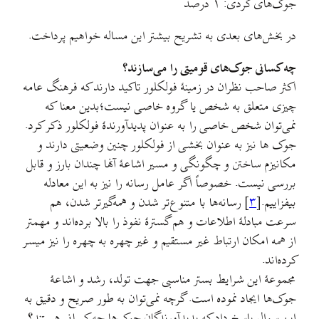
جوک‌های کردی: ۱ درصد
در بخش‌های بعدی به تشریح بیشتر این مساله خواهیم پرداخت.
چه کسانی جوک‌های قومیتی را می‌سازند؟
اکثر صاحب نظران در زمینهٔ فولکلور تاکید دارند که فرهنگ عامه
چیزی متعلق به شخص یا گروه خاصی نیست؛بدین معنا که
نمی‌توان شخص خاصی را به عنوان پدیدآورندهٔ فولکلور ذکر کرد.
جوک ها نیز به عنوان بخشی از فولکلور چنین وضعیتی دارند و
مکانیزم ساختن و چگونگی و مسیر اشاعهٔ آنها چندان بارز و قابل
بررسی نیست. خصوصاً اگر عامل رسانه را نیز به این معادله
بیفزاییم.[
۳
] رسانه‌ها با متنوع‌تر شدن و همه‌گیرتر شدن، هم
سرعت مبادلهٔ اطلاعات و هم گسترهٔ نفوذ را بالا برده‌اند و مهمتر
از همه امکان ارتباط غیر مستقیم و غیر چهره به چهره را نیز میسر
کرده‌اند.
مجموعهٔ این شرایط بستر مناسبی جهت تولد، رشد و اشاعهٔ
جوک‌ها ایجاد نموده است. گرچه نمی‌توان به طور صریح و دقیق به
این سوال پاسخ داد که پدیدآورندگان جوک‌ها چه کسانی هستند؟