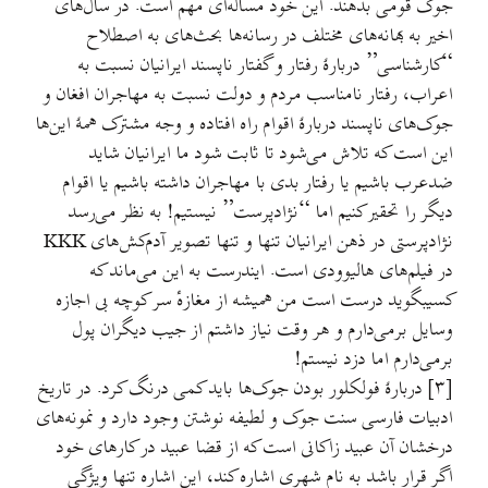
جوک قومی بدهند. این خود مساله‌ای مهم است. در سال‌های
اخیر به بهانه‌های مختلف در رسانه‌ها بحث‌های به اصطلاح
“کارشناسی” دربارهٔ رفتار و گفتار ناپسند ایرانيان نسبت به
اعراب، رفتار نامناسب مردم و دولت نسبت به مهاجران افغان و
جوک‌های ناپسند دربارهٔ اقوام راه افتاده و وجه مشترک همهٔ این‌ها
این است که تلاش می‌شود تا ثابت شود ما ایرانیان شاید
ضدعرب باشیم یا رفتار بدی با مهاجران داشته باشیم یا اقوام
دیگر را تحقیر کنیم اما “نژادپرست” نیستیم! به نظر می‌رسد
نژادپرستی در ذهن ایرانیان تنها و تنها تصویر آدم‌کش‌های KKK
در فیلم‌های هالیوودی است. ایندرست به این می‌ماند که
کسیبگوید درست است من همیشه از مغازه‌ٔ سر کوچه بی اجازه
وسایل برمی‌دارم و هر وقت نیاز داشتم از جیب دیگران پول
برمی‌دارم اما دزد نیستم!
[۳] دربارهٔ فولکلور بودن جوک‌ها باید کمی درنگ کرد. در تاریخ
ادبیات فارسی سنت جوک و لطیفه نوشتن وجود دارد و نمونه‌های
درخشان آن عبید زاکانی است که از قضا عبید در کارهای خود
اگر قرار باشد به نام شهری اشاره کند، این اشاره تنها ویژگی