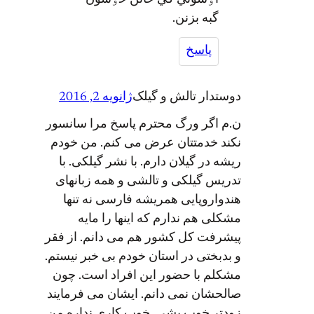
گبه بزنن.
پاسخ
دوستدار تالش و گیلک
ژانویه 2, 2016
ن.م اگر ورگ محترم پاسخ مرا سانسور
نکند خدمتتان عرض می کنم. من خودم
ریشه در گیلان دارم. با نشر گیلکی. با
تدریس گیلکی و تالشی و همه زبانهای
هندواروپایی همریشه فارسی نه تنها
مشکلی هم ندارم که اینها را مایه
پیشرفت کل کشور هم می دانم. از فقر
و بدبختی در استان خودم بی خبر نیستم.
مشکلم با حضور این افراد است. چون
صالحشان نمی دانم. ایشان می فرمایند
زودتر خوب بشی. خوب کاری نداره من