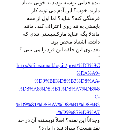
بنده خدایی نوشته بودند به خوبی به یاد
دارند. خوب؟ این آدم می تونه کار
فرهنگی کنه؟ شاید؟ اما اول از همه
بایستی به تند روی اعتراف کنه . مانند
ماندلا بگه عقاید مارکسیستی تندی که
داشته اشتباه محض بود.
بعد توی این حلقه این فرد را می بینی ؟
”
http://alirezama.blog.ir/post/%DB%8C
%DA%A9-
%D9%BE%D8%B3%D8%AA-
%D8%A8%D8%B1%D8%A7%DB%8
C-
%D9%81%D8%A7%D8%B1%D8%B3
-%D9%87%D8%A7
وجداناً این نقده؟ اصلاً نویسنده آن در حد
نقد هست؟ سواد نقد را دارد؟