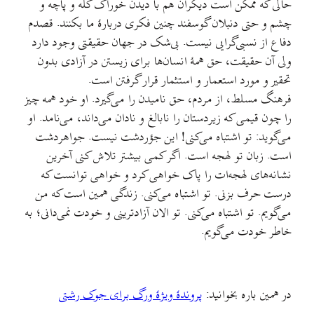
حالی که ممکن است دیگران هم با دیدن خوراک کله و پاچه و
چشم و حتی دنبلان گوسفند چنین فکری دربارهٔ ما بکنند. قصدم
دفاع از نسبی‌گرایی نیست. بی‌شک در جهان حقیقتی وجود دارد
ولی آن حقیقت، حق همهٔ انسان‌ها برای زیستن در آزادی بدون
تحقیر و مورد استعمار و استثمار قرار گرفتن است.
فرهنگ مسلط، از مردم، حق نامیدن را می‌گیرد. او خود همه چیز
را چون قیمی که زیردستان را نابالغ و نادان می‌داند، می‌نامد. او
می‌گوید: تو اشتباه می‌کنی! این جؤردشت نیست. جواهردشت
است. زبان تو لهجه است. اگر کمی بيشتر تلاش کنی آخرین
نشانه‌های لهجه‌ات را پاک خواهی کرد و خواهی توانست که
درست حرف بزنی. تو اشتباه می‌کنی. زندگی همین است که من
می‌گویم. تو اشتباه می‌کنی. تو الان آزادترینی و خودت نمی‌دانی؛ به
خاطر خودت می‌گویم.
در همین باره بخوانید:
پروندهٔ ویژهٔ ورگ برای جوک رشتی