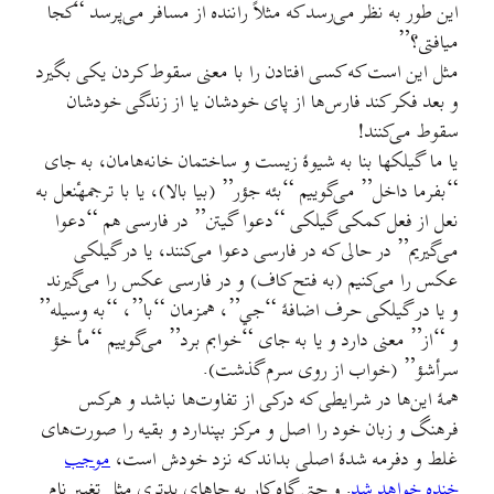
این طور به نظر می‌رسد که مثلاً راننده از مسافر می‌پرسد “کجا
میافتی؟”
مثل این است که کسی افتادن را با معنی سقوط کردن یکی بگیرد
و بعد فکر کند فارس‌ها از پای خودشان یا از زندگی خودشان
سقوط می‌کنند!
یا ما گیلکها بنا به شیوهٔ زیست و ساختمان خانه‌هامان، به جای
“بفرما داخل” می‌گوییم “بئه جؤر” (بیا بالا)، یا با ترجمهٔنعل به
نعل از فعل کمکی گیلکی “دعوا گيتن” در فارسی هم “دعوا
می‌گیریم” در حالی که در فارسی دعوا می‌کنند، یا در گیلکی
عکس را می‌کنيم (به فتح کاف) و در فارسی عکس را می‌گیرند
و یا در گیلکی حرف اضافهٔ “جي”، همزمان “با”، “به وسیله”
و “از” معنی دارد و یا به جای “خوابم برد” می‌گوییم “مأ خؤ
سرأشؤ” (خواب از روی سرم گذشت).
همهٔ این‌ها در شرایطی که درکی از تفاوت‌ها نباشد و هرکس
فرهنگ و زبان خود را اصل و مرکز بپندارد و بقیه را صورت‌های
غلط و دفرمه شدهٔ اصلی بداند که نزد خودش است،
موجب
خنده خواهد شد
. و حتی گاه کار به جاهای بدتری مثل تغییر نام