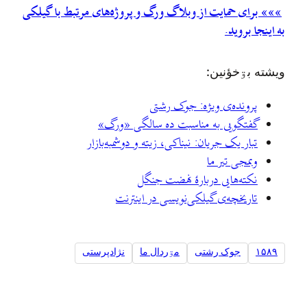
»»» برای حمایت از وبلاگ ورگ و پروژه‌های مرتبط با گیلکی
به اینجا بروید.
ويشته بۊخؤنين:
پرونده‌ی ویژه: جوک رشتی
گفتگویی به مناسبت ده سالگی «ورگ»
تبار یک جریان: نیناکی، زیته و دوشمبه‌بازار
وبمجی تیر ما
نکته‌هایی دربارهٔ نهضت جنگل
تاريخچه‌ی گيلکی‌نويسی در اينترنت
۱۵۸۹
جوک رشتی
مۊردال ما
نژادپرستی