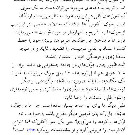
اما با توجه به داده‌های موجود می‌توان دست به یک سری
گمانه‌زنی‌های کلی در این زمینه زد. به نظر می‌رسد سازندگان
اصلی جوک “فارس”ها باشند که به دلایل خاصی، در این تیپ
از جوک‌ها به تشریح و اظهارنظر در مورد قومیت‌ها می‌پردازند.
فارس‌ها با ساختن این جوک‌ها می‌توانند برتری خود را حفظ
کنند، اعتماد به نفس قومیت‌ها را تضعیف نمایند و در نتیجه
سلطهٔ زبانی و فرهنگی خود را استمرار بخشند.
البته ظهور چنین جوک‌هایی در جامعهٔ چندقومی‌ای مانند ایران از
لحاظ هویتی هم قابل توجیه است؛ یعنی جوک می‌تواند به عنوان
یک مکانیزم، با ارائهٔ تصویری سلیقه‌ای و گزینشی از دیگر
قومیت‌ها، فاصلهٔ خود با دیگری را حفظ کرده و حس قوم‌مداری
و تفوق‌طلبی انسان‌ها را ارضا نماید.
دلیل دیگر ما برای این مدعا بسیار ساده است. چرا ما در جوک
هایمان جایی که پای قومیتی دیگر مطرح باشد به صراحت نام
ترک‌ها یا کردها را می‌آوریم؟ یعنی یک عنوان کلی که همهٔ انواع
آن قومیت را دربرمی گیرد و از مشخصات رویکرد
etic
است؟