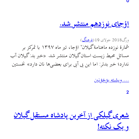
0
اؤجای نوزدهم منتشر شد.
ورگ
2018 جولای 19
(
فرهنگ
)
شمارۀ نوزده ماهنامۀ گیلانˇ اؤجا، تیر ماه ۱۳۹۷ با تمرکز بر
مسائل محیط زیست استان گیلان منتشر شد. «خبر بد: گیلان آب
ندارد؛ خبر بدتر: اما این بی آبی برای بعضی‌ها نان دارد» نخستین
مقالۀ این شماره است که به بحرانی شدن تولید و انباشت زباله در
… ويشته بۊخؤنين
گیلان پرداخته و با بررسی آسیب‌ها، ریشۀ این…
2
شعری گیلکی از آخرین پادشاه مستقل گیلان
و یک نکته!