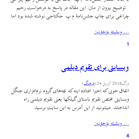
توضیح بیرون از متن: این مقاله در پاسخ به درخواست رحیم
چراغی برای چاپ جشن‌نامهٔ م.پ. جکتاجی نوشته شده بود اما
پس از تحویل مطلب، جناب چراغی مقاله را نپسندیدند و در
… ويشته بۊخؤنين
نامه‌ای مفصل، چاپ آن را مشروط به حذف نیمهٔ دوم مقاله
کردند.…
1
وبسایتی برای تقویم دیلمی
ورگ
2018 آوریل 24
(
فرهنگ
)
اتفاق خوبی که اخیرا افتاده اینه که بچه‌های گروه نرم‌افزاری جنگل
وبسایتی مختص تقویم باستانی گیلکها یعنی تقویم دیلمی راه
انداختند. میتنونید از این آدرس به این سایت برسید:
http://giltime.ir این سایت امکانات جالبی داره از جمله اینکه
… ويشته بۊخؤنين
میتونید تاریخ تولدتون رو بر اساس تقویم دیلمی بدونین. توی
تبدیل تاریخ یادتون باشه شمارهٔ مربوط به…
4