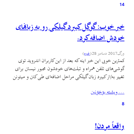
بحث قدیمی…
14
خبر خوب: گوگل کیبرد گیلکی رو به زبانهای
خودش اضافه کرد.
ورگ
2017 دسامبر 28
(
غىره
)
کمترین خوبی این خبر اینه که بعد از این کاربران اندروید توی
گوشی‌های تلفن همراه و تبلت‌های خودشون مجبور نیستن برای
تغییر به/از کیبرد زبان گیلکی مراحل اضافه‌ای طی کنن و میتونن
از تنظیمات زبان و کیبرد خودشون گیلکی رو اضافه و تایپ کنن.
… ويشته بۊخؤنين
خوبی‌های بزرگترش البته پیش رفتن چند گام مهم برای کمک
به…
8
واقعاً مردن!