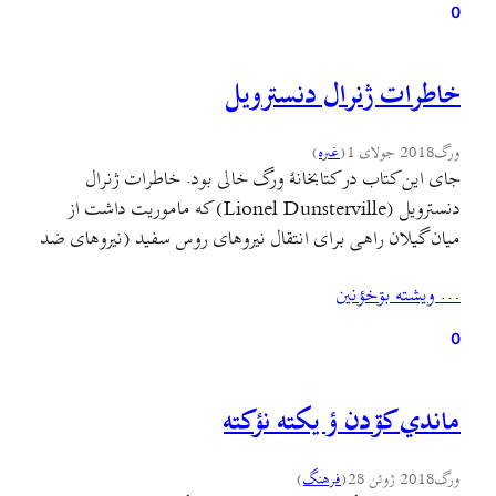
0
خاطرات ژنرال دنسترویل
ورگ
2018 جولای 1
(
غىره
)
جای این کتاب در کتابخانهٔ ورگ خالی بود. خاطرات ژنرال
دنسترویل (Lionel Dunsterville) که ماموریت داشت از
میان گیلان راهی برای انتقال نیروهای روس سفید (نیروهای ضد
انقلاب تازه رخ دادهٔ کمونیستی) و دسترسی نیروهای بریتانیا به
… ويشته بۊخؤنين
بادکوبه و قفقاز و مناطق نفت‌خیزش باز کرده و همهٔ موانع سر راه
(از جمله نیروهای جنگلی به…
0
ماندي کۊدن ؤ یکته نؤکته
ورگ
2018 ژوئن 28
(
فرهنگ
)