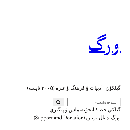
رفتن
به
محتوا
ورگ
گيلکؤن ٚ أدبیات ؤ فرهنگ ؤ غىره (۲۰۰۵ تايسه)
ج
س
گيلکي خط
کتابخؤنه
تماس ؤ پىگيري
ت
ورگ-ه بال بزنين (Support and Donation)
ج
و