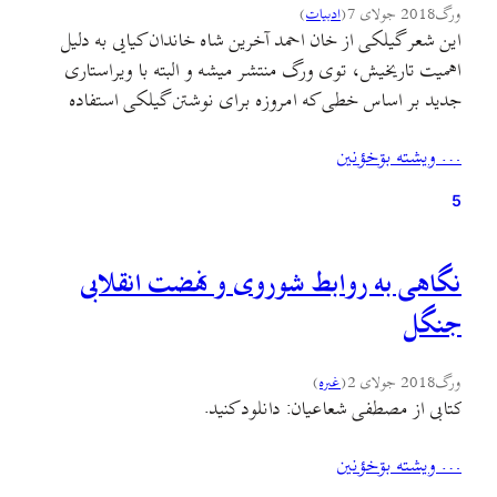
ورگ
2018 جولای 7
(
ادبيات
)
این شعر گیلکی از خان احمد آخرین شاه خاندان کیایی به دلیل
اهمیت تاریخیش، توی ورگ منتشر میشه و البته با ویراستاری
جدید بر اساس خطی که امروزه برای نوشتن گیلکی استفاده
میکنیم. این توضیح رو هم اضافه کنم که این شعر به صورت
… ويشته بۊخؤنين
نسخهٔ خطی در آرشیو کتابخونهٔ مرکزی دانشگاه تهران موجوده.
5
نگاهی به روابط شوروی و نهضت انقلابی
جنگل
ورگ
2018 جولای 2
(
غىره
)
کتابی از مصطفی شعاعیان: دانلود کنید.
… ويشته بۊخؤنين