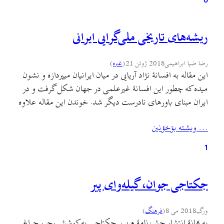
ریشه‌های تاریخی ملی‌گرایی ایرانی
رضا ضیا ابراهیمی
2018 ژوئن 21
(
غىره
)
این مقاله به افسانهٔ نژاد آریایی در میان ایرانیان میپردازه و نشون
میده که چطور این افسانهٔ غیرعلمی در جهان شکل گرفت و در
ایران مبنای باورهای نادرست دیگر شد. خوندن این مقاله علاوه
بر روشنگری دربارهٔ این افسانه، از دو جهت دیگر هم مفیده: ۱.
… ويشته بۊخؤنين
آشنایی بیشتر با جنبه‌های نژادگرایانه و فاشیستی دستگاه
آموزشی…
1
جکتاجی جوان، گیله‌وای پیر
ورگ
2018 می 8
(
فرهنگ
)
به بهانهٔ انتشار جشن‌نامهٔ م.پ. جکتاجی به کوشش رحیم چراغی