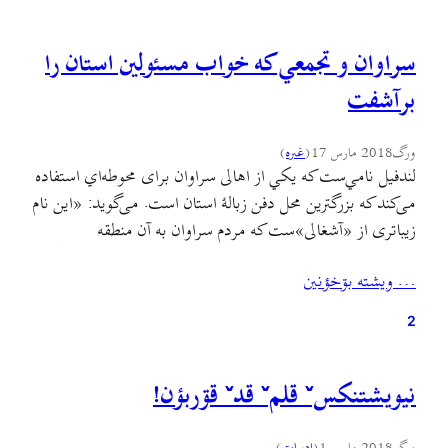
سراوان و تجمعي که خواب مسئولین استان را
برآشفت
ورگ
2018 مارس 17
(
غىره
)
لندفیل نامي‌ست که یکي از اهالی سراوان برای محوطه‌اي استفاده
می‌کند که بزرگترین محل دفن زبالۀ استان است. می‌گوید: «این نام
زیباتری از «آشغالی»ست که مردم سراوان به آن منطقه
می‌گویند.» بالاخره وقتي بیش از سی سال یکي از مناطق جنگلی
… ويشته بۊخؤنين
استان را به محل دفن زباله‌ها تبدیل کنند، طبیعی است که اسم
منطقه هم…
2
نيويشتنکسˇ قلمˇ قدˇ قۊربؤن!