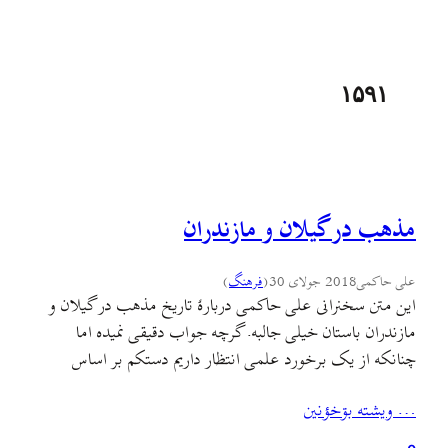
۱۵۹۱
مذهب در گیلان و مازندران
علی حاکمی
2018 جولای 30
(
فرهنگ
)
این متن سخنرانی علی حاکمی دربارهٔ تاریخ مذهب در گیلان و
مازندران باستان خیلی جالبه. گرچه جواب دقیقی نمیده اما
چنانکه از یک برخورد علمی انتظار داریم دستکم بر اساس
یافته‌ها نشانه‌هایی در توصیف جواب ما میده که تصویر روشنتری
… ويشته بۊخؤنين
از گذشته اعتقادی و فرهنگی جامعهٔ خودمون داشته باشیم. این
متن رو از اینجا بگیرین…