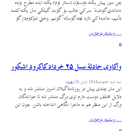
چن سور پیش یکته دۊستؤن (ستار نؤم) يکته ايده مطرح بۊده
«ماندي گۊدن» ٚ سر کي جالب بۊ. گۊت: گيلکي مئن يکته کلمه
دأنيم، مانده؛ کي تازه بچئه گۊساله’ گۊنيم. وختي شۊکؤم‌دار گؤ
فارغ بنه، خئلي بيحال ؤ واکته’. شاید «ماندي کۊدن» هينأجي
… ويشته بۊخؤنين
بمأبۊن. يعني هأني خسته بۊبؤم کي بخيالي شۊکؤم‌دار گؤ ٚ مۊرسؤن
تازه…
0
واکاوی حادثهٔ سیل ۲۵ خرداد کاکرودِ اشکور
نیما فرید مجتهدی
2018 ژوئن 25
(
غىره
)
این متن چندی پیش در روزنامهٔ گیلان امروز منتشر شد و به
دلایل مختلف دوست دارم توی ورگ منتشر شه تا خوانندگان
ورگ از این منظر هم به ماجرا نگاهی انداخته باشن. چون این
متن به واقعیتی اشاره میکنه که اغلب به دلیل قرارگیری توی این
… ويشته بۊخؤنين
واقعیت نسبت بهش آگاهی نداریم. و اون بیگانگی با…
0