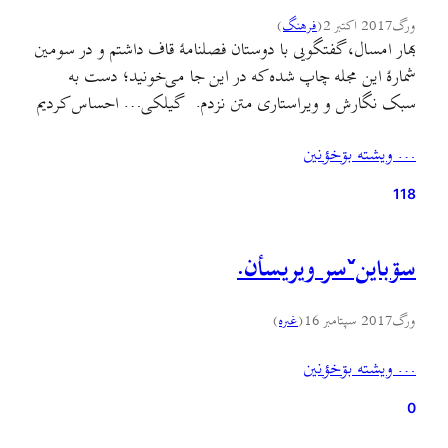
ورگ
2017 اکتبر 2
(
فرهنگ
)
بهار امسال، گفتگويى با دوستان فصلنامهٔ قاف داشتم و در سومین
شمارهٔ اين مجله چاپ شده که در این جا می‌خونید؛ دست به
سبک نگارش و ویراستاری متن نزدم. گیلکی… احساس کردیم
از او فاصله گرفته‌ایم. داریم می‌گذاریمش در صندوقچه خاطرات
… ويشته بۊخؤنين
مغزمان و پشت ویترین شبکه‌ی استانی. اما ما نمی‌خواستیم.
نمی‌خواستیم زبان گیلکی بمیرد.…
118
سۊباینˇسر ویریسأن.
ورگ
2017 سپتامبر 16
(
غىره
)
… ويشته بۊخؤنين
0