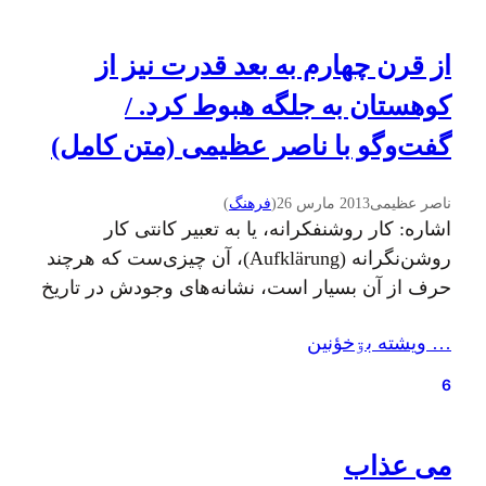
از قرن چهارم به بعد قدرت نیز از
کوهستان به جلگه هبوط کرد. /
گفت‌وگو با ناصر عظیمی (متن کامل)
ناصر عظیمی
2013 مارس 26
(
فرهنگ
)
اشاره: کار روشنفکرانه، یا به تعبیر کانتی کار
روشن‌نگرانه (Aufklärung)، آن چیزی‌ست که هرچند
حرف از آن بسیار است، نشانه‌های وجودش در تاریخ
معاصر اندک به نظر می‌رسد. از این جهت شاید دو
… ويشته بۊخؤنين
کار ارزشمند دکتر ناصر عظیمی (تاریخ تحولات
اقتصادی-اجتماعی گیلان و جغرافیای سیاسی جنبش و
6
انقلاب جنگل) در کنار مقاله‌های مختلف این
دانش‌آموخته‌ی…
می عذاب