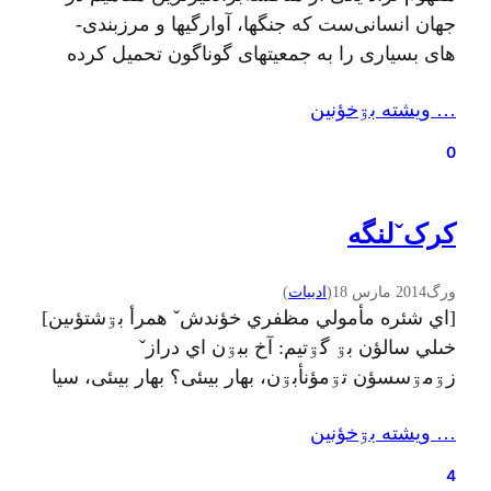
های بسیاری را به جمعیت­های گوناگون تحمیل کرده
است. تنها در قرن بیستم بود که این مفهومِ منتسب
… ويشته بۊخؤنين
به زیست‌شناسی، در ترکیب با ایدئولوژی سیاسی،
زمینه­ را برای شعله‌­ور شدن آتش خونبارترین جنگ
0
تاریخ بشر فراهم کرد؛ جنگی با بیش از شصت…
کرکˇلنگه
ورگ
2014 مارس 18
(
ادبيات
)
[اي شئره مأمولي مظفري خؤندشˇ همرأ بۊشتؤىين]
خىلي سالؤن بۊ گۊتیم: آخ ببۊن اي درازˇ
زۊمۊسسؤن تۊمؤنأبۊن، بهار بیىئى؟ بهار بيىئى، سیا
أبرؤن کۊه تيۊکأ جي در بشۊن سیا سؤني در بشۊن
… ويشته بۊخؤنين
گۊلˇ أفتؤ خۊ گۊله فپاچانه، سیا دیل ورفˇ عؤمره
بسۊجانه؟
4