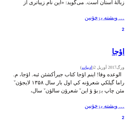
زبالۀ استان است. می‌گوید: «این نام زیباتری از
«آشغالی»ست که مردم سراوان به آن منطقه
… ويشته بۊخؤنين
می‌گویند.» بالاخره وقتي بیش از سی سال یکي از
مناطق جنگلی استان را به محل دفن زباله‌ها تبدیل
2
کنند، طبیعی است که اسم منطقه هم…
اؤجا
ورگ
2017 آوریل 2
(
ادبيات
)
الوعده وفا! اینم اؤجا کتاب جیرأکشئن ئبه. اؤجا، م.
راما گيلکي شعرؤنه کي اول بار سال ۱۳۵۸ لایجؤنˇ
مئن چاپ بۊبؤ ؤ اينˇ شعرؤن سالؤنˇ سال،
مؤبارزؤن ؤ آزاديمجؤنˇ مچه سرˇ نغمه بۊ. اي کتابه
… ويشته بۊخؤنين
تازه ويراستاري همرأ تينين ائره جيرأکشين. اي کتاب
الکترؤنيکي بۊبؤره، هين وأسي اۊنˇ فهرستˇ مئن
2
تينين شعرؤنˇ تيترˇ سر…