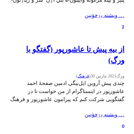
پنير ؤ بپته مرغؤنه وابينؤن-ه بني اۊن ٚ سر ؤ زيتۊنؤن-
ه چن ته تيک ٚ مۊرسؤن بچربؤن ؤ أننی نمک دپاچ؛
… ويشته بۊخؤنين
بأزين نيا بکۊن تا تي چيشم کئف بکۊنه، بأزۊن اؤکته
نؤن…
2
از بیه پیش تا عاشورپور (گفتگو با
ورگ)
ورگ
2021 مارس 30
(
فرهنگ
)
چندی پیش آروین ایل‌بیگی ادمین صفحهٔ احمد
عاشورپور در اینستاگرام از من خواست تا در
گفتگویی شرکت کنم که پیرامون عاشورپور و فرهنگ
و موسیقی گیلکی باشد. پذيرفتم و این اولين تجربه‌م
… ويشته بۊخؤنين
در استفاده از امکان لایو اینستاگرامه.در این گفتگو به
زعم خودم بسیاری از گفتنی‌هام رو که گمان میکردم
0
باید به گوش نسل تازه‌نفس…