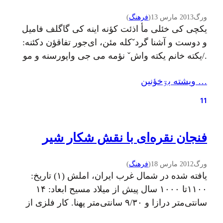
ورگ
2013 مارس 13
(
فرهنگ
)
یکچی کی خئلی مأ اذئت کؤنه اینه کی گاگلف فامیل
و دوست و آشنا گردˇکله مئن، ای‌جور تفاقؤن دکئنه:
./یکته خانم یکته واشˇ نؤمه می جی واپورسنه و مو
بلد نیم و گونه: تو چوجور گیلان‌شناسی ایسی کی
… ويشته بۊخؤنين
گیلانˇ محللی واشؤنˇ نؤمه ندؤنی؟ ./آقایی سفره
سر مأ «کالˇکبابئی» تارؤف کؤنه و منم گونم دوس
11
ندأنم…
فنجان نقره‌ای با نقش شکار شیر
ورگ
2012 مارس 18
(
فرهنگ
)
یافته شده در شمال غرب ایران، املش (۱) تاریخ:
۱۱۰۰تا ۱۰۰۰ سال پیش از میلاد مسیح ابعاد: ۱۴
سانتی‌متر درازا و ۹/۳۰ سانتی‌متر پهنا. کار فلزی از
جنس نقره. محل نگه‌داری: موزه‌ی هنر کلیولند