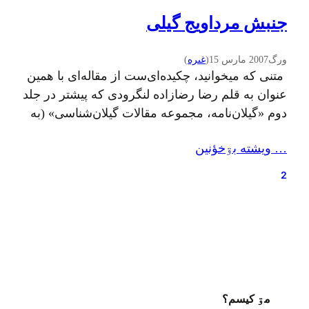
جنبش مرداويج گيلی
ورگ
2007 مارس 15
(
غىره
)
متنی که میخوانيد، چکيده‌ای‌ست از مقاله‌ای با همين
عنوان به قلم رضا رضازاده لنگرودی که پيشتر در جلد
دوم «گيلان‌نامه، مجموعه مقالات گيلان‌شناسی» (به
کوشش م.پ.جکتاجی) چاپ شده است. نوشته‌های
… ويشته بۊخؤنين
درون [] از ورگ است. مرداويج بن زيار بن
وردان‌شاه گيلی، بنيادگذار سلسله زياری در سده
2
چهارم هجری/دهم ميلادی. وی پايه‌های حکومتی را
پی…
مۊ کيسم؟