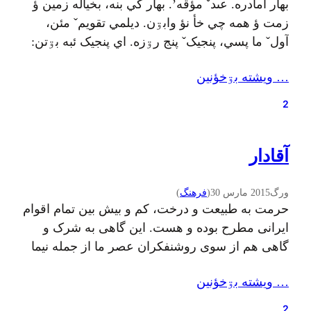
بهار أمأدره. عىدˇ مؤقه’. بهار کي بنه، بخياله زمين ؤ
زمت ؤ همه چي خأ نؤ وابۊن. ديلمي تقويمˇ مئن،
آولˇ ما پسي، پنجيکˇ پنج رۊزه. اي پنجيک ئبه بۊتن:
بهار ألاله‌زاره مۊ نميرم تاوسسؤن وختˇ کاره مۊ
… ويشته بۊخؤنين
نميرم پئيزه جمع کۊنم قۊتˇ زۊمۊسسؤن
زۊمۊسسؤن بي محاله مۊ بميرم اي شعرˇ مئن، آدمˇ
2
ديلنأجه دره:…
آقادار
ورگ
2015 مارس 30
(
فرهنگ
)
حرمت به طبیعت و درخت، کم و بیش بین تمام اقوام
ایرانی مطرح بوده و هست. این گاهی به شرک و
گاهی هم از سوی روشنفکران عصر ما از جمله نیما
یوشیج به مظاهری از عقبماندگی و جهل تعبیر شده
… ويشته بۊخؤنين
است. قطع درختی عظیم با انگیزه‌های دینی و برای
مبارزه با شرک در یکی از…
2