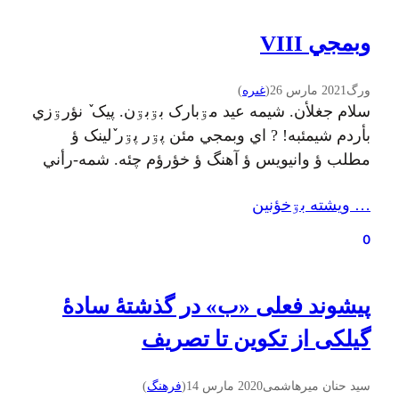
وبمجي VIII
ورگ
2021 مارس 26
(
غىره
)
سلام جغلأن. شيمه عيد مۊبارک بۊبۊن. پیک ٚ نؤرۊزي
بأردم شيمئبه! ? اي وبمجي مئن پۊر پۊر ٚلينک ؤ
مطلب ؤ وانيويس ؤ آهنگ ؤ خؤرؤم چئه. شمه-رأني
بنويسين کي دۊس دأنين وبمجي مئن چي معرفي
… ويشته بۊخؤنين
بۊبۊن. ۱. «کۊچ ٚ سیا مایي» یته داستؤن ٚ نؤمه کي
صمد بهرنگي بنویشته. اي داستؤن کي زأکؤن ئبه…
0
پیشوند فعلی «ب» در گذشتهٔ سادهٔ
گیلکی از تکوین تا تصریف
سید حنان میرهاشمی
2020 مارس 14
(
فرهنگ
)