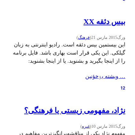
بیس دئقه XX
ورگ
2015 مارس 21
(
فرهنگ
)
این بیستمین بیس دئقه است. رادیو اینترنتی به زبان
گیلکی. این یکی قرار است بهاری باشد. فایل برنامه
را از اینجا بگیرید و بشنوید. یا از اینجا بشنوید:
[soundcloud
… ويشته بۊخؤنين
url=”https://api.soundcloud.com/tracks/197113351″
true&show_user=true&show_reposts=false&visual=true”
12
width=”100%” height=”150″ iframe=”true” /] در
این برنامه این صداها را خواهید شنید: فرهاد: آهنگ
نژاد، مفهومی زیستی یا فرهنگی؟
کتیبه روی شعری از فریدون رهنما با اندکی تغییر…
ورگ
2015 مارس 10
(
غىره
)
مفهوم نژاد یکی از مناقشه‌برانگیز­ترین مفاهیم در