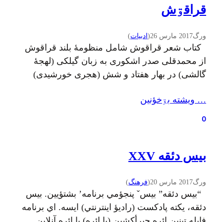
قراقۊش
ورگ
2017 مارس 26
(
ادبيات
)
کتاب شعر قراقوش شامل منظومهٔ بلند قراقوش
از محمدقلى صدر اشکوری به زبان گیلکی (لهجهٔ
گالشى) در بهار هفتاد و شش (هجرى خورشيدى)
منتشر شد. طرح روى جلد اين کتاب کار محمود پاینده
… ويشته بۊخؤنين
لنگرودی است. شما می‌توانید این کتاب را از اینجا
دانلود کنید.
0
بیس دئقه XXV
ورگ
2017 مارس 20
(
فرهنگ
)
“بيس دئقه” بيسˇ پنجؤمي برنامه’ بشتؤيين. بيس
دئقه، يکته پادکست (راديؤ اينترنتي) ايسه. اي برنامه
فایله تینین ائره جیرأکشین (یا ائره) یا ائره آنلاین