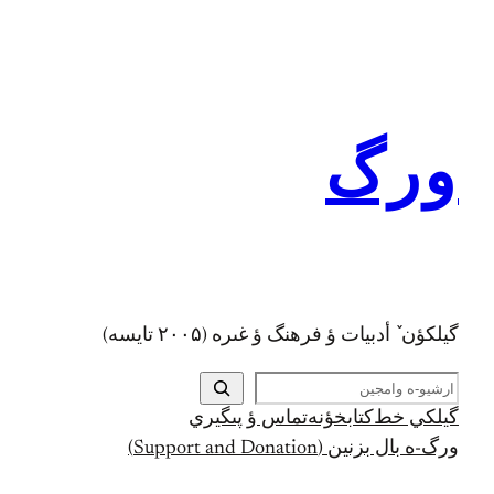
رفتن
به
محتوا
ورگ
گيلکؤن ٚ أدبیات ؤ فرهنگ ؤ غىره (۲۰۰۵ تايسه)
ج
س
گيلکي خط
کتابخؤنه
تماس ؤ پىگيري
ت
ورگ-ه بال بزنين (Support and Donation)
ج
و