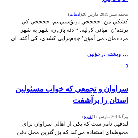
محمد بشرا
2019 مارس 20
(
ادبيات
)
کشکي من، حجحجي بۊبؤستي‌بیم، حجحجي کي
پرنده’ن ٚ میاني کۊلیه. * دئه بازۊن، شهر به شهر ٚ
مردۊمان، مي أمؤن’ چۊم‌برایي کشٚدي، کي أکئه، اي
رۊز’ ، صؤب ٚ سر، افتاب ٚ گۊل‌گۊل ٚزار من بهار ٚ
… ويشته بۊخؤنين
گۊل ٚ کۊلبار’ به دۊش، بأیم أبران’ سوار. دیل مي
شین، غۊرصه’ غنیم. گب مي شین، شادي’ هۊزار.…
0
سراوان و تجمعي که خواب مسئولین
استان را برآشفت
ورگ
2018 مارس 17
(
غىره
)
لندفیل نامي‌ست که یکي از اهالی سراوان برای
محوطه‌اي استفاده می‌کند که بزرگترین محل دفن