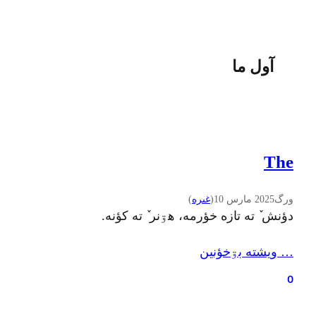
آول ما
The
ورگ
2025 مارس 10
(
غىره
)
دؤنش ٚ ته تازه خؤرمه، هۊنر ٚ ته کؤنه.
… ويشته بۊخؤنين
0