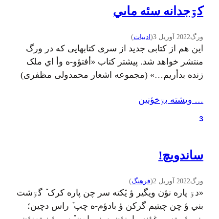
کۊجدانه سئه ماىي
ورگ
2022 آوریل 3
(
ادبيات
)
این هم از کتابی جدید از سری کتابهایی که در ورگ
منتشر خواهد شد. پیشتر کتاب «أفتؤو-ه وأ اي ملک
زنده بدأريم…» (مجموعه اشعار محمدولی مظفری)
منتشر شده بود و حالا نوبت داستان خواندنی و
… ويشته بۊخؤنين
معروف ماهی سیاه کوچولو نوشتهٔ صمد بهرنگی با
ترجمهٔ گیلکی و تصویرسازی جدیده. این کتاب هم
3
مثل قبلی کتاب الکترونیکه…
ساندويچ!
ورگ
2022 آوریل 2
(
فرهنگ
)
«دۊ پاره نؤن ويگير ؤ یٚکته سر چن پاره کرک ٚ گۊشت
بني ؤ چن چيتيم گرکن ؤ بادؤم-ه چپ ٚ راس دچين؛