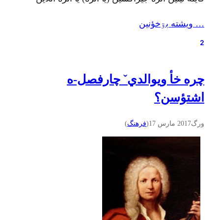
بشتؤیین (هنۊز ساؤندکلاؤدˇ مئن جؤرأکشئه نۊبؤ. اي
… ويشته بۊخؤنين
لينک تا چن ساعت ديگه آماده بنه). اي برنامه، بهار ؤ
عيدˇ شي ايسه ؤ اۊنˇ مئن شعر ؤ قصه اشتؤنين ؤ
2
چنته…
چره خأ ویوالديˇ چارفصل-ه
اشتؤسن؟
ورگ
2017 مارس 17
(
فرهنگ
)