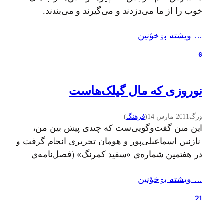
خوب را از ما می‌دزدند و می‌گیرند و می‌بندند.
شده‌ایم مثل بزرگ‌ترهایی که از ترس ارباب، نامی از
… ويشته بۊخؤنين
دختر زیباروی دم‌بخت‌شان نمی‌برند! تو گویی با نگفتن
و اسمش را نبردن، از یادآوری به عزرائیل خودداری
6
می‌کنیم.…
نوروزی که مال گیلک‌هاست
ورگ
2011 مارس 14
(
فرهنگ
)
این متن گفت‌وگویی‌ست که چندی پیش بین من،
نازنین اسماعیلی‌‌پور و هومان تحریری انجام گرفت و
در هفتمین شماره‌ی «سفید کمرنگ» (فصل‌نامه‌ی
دانش‌آموختگان مراکز سمپاد رشت) چاپ شد. با این
… ويشته بۊخؤنين
توضیح که سبک نگارش و ویراستاری این متن متعلق
به تحریریه‌ سفید کمرنگ است، نه ورگ. نوروزبل
21
چه مراسمی است و پیشینه و نقش…