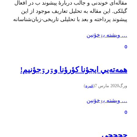
مقاله‌ای خوندنی و جالب دربارهٔ پیشوند ب در افعال
گیلکی. این مقاله به تحلیل تعاریف موجود از این
پیشوند پرداخته و بعد با تحلیلی تاریخی-زبان‌شناسانه
سعی کرده راه جدیدی در شناخت این پیشوند باز
… ويشته بۊخؤنين
کنه. در مسیر این پژوهش چند نکتهٔ جذاب ديگه هم
مطرح شده که اين مقاله رو جذابتر هم کرده. اين
0
مقاله…
همه‌ته‌یي ایجؤنا کؤرؤنا وۊرۊجؤنيم!
ورگ
2020 مارس 7
(
غىره
)
… ويشته بۊخؤنين
0
حجحجي