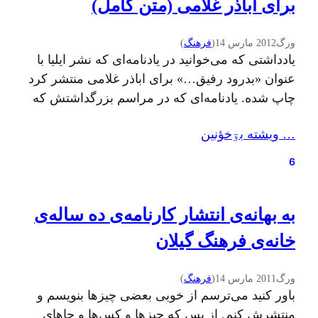
برای اباذر غلامی (متن کامل)
ورگ
2012 مارس 14
(
فرهنگ
)
یادداشتی که می‌خوانید در یادنامه‌ای که نشر ایلیا با
عنوان «بدرود رفیق…» برای اباذر غلامی منتشر کرد
چاپ شده. یادنامه‌ای که در مراسم بزرگداشتش که
هفته‌ی پیش از سوی خانه‌ی فرهنگ گیلان برگزار شد،
… ويشته بۊخؤنين
توزیع شد. به احتمال زیاد در نشریه گیله‌وا هم چاپ
خواهد شد. و متاسفانه بنا به دلایلی در هر دو این‌ها…
6
به بهانه‌ی انتشار کارنامه‌ی ده‌ ساله‌ی
خانه‌ی فرهنگ گیلان
ورگ
2011 مارس 14
(
فرهنگ
)
باور کنید می‌ترسم از خوبی بعضی چیزها بنویسم و
منتشرش کنم. از بس که چیزها و کس‌ها و جاهای