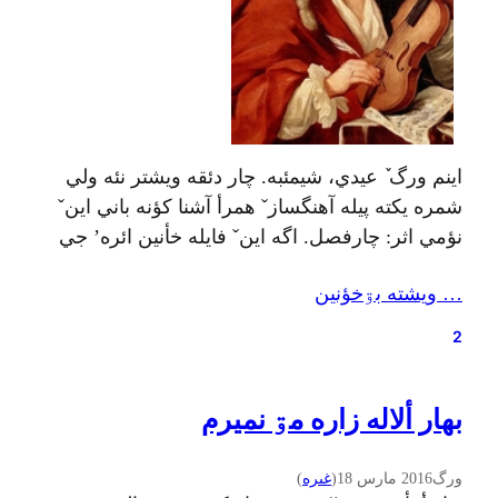
اینم ورگ ٚ عیدي، شيمئبه. چار دئقه ويشتر نئه ولي
شمره يکته پيله آهنگسازˇ همرأ آشنا کؤنه باني اينˇ
نؤمي اثر: چارفصل. اگه اينˇ فايله خأنين ائره’ جي
جيرأکشين. ولي اگه خأنين هئره تماشا بکۊنين، تينين
… ويشته بۊخؤنين
هي جير اي کۊتا فيلمه بنیشین: یا شایدأني شيمئبه’م
مي مۊرسؤن یۊتۊب سانسۊر بۊبؤره، پس اگه
2
ایتؤره تينين ائره…
بهار ألاله زاره مۊ نميرم
ورگ
2016 مارس 18
(
غىره
)