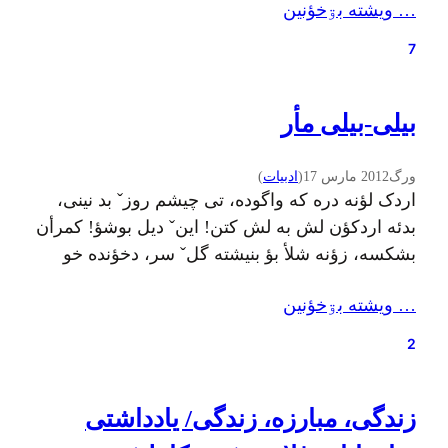
… ويشته بۊخؤنين
(Cleveland Art). ۱) عنوان «املش» عنوانی‌ست
که به تمدن کشف شده در مارلیک-دیلمان اطلاق
7
می‌شود و البته این…
بیلی-بیلی مأر
ورگ
2012 مارس 17
(
ادبيات
)
اردک لؤنه دره که واگوده، تی چیشم روزˇ بد نینی،
بدئه اردکؤن لش به لش کتن! اینˇ دیل بوشؤ! کمرأن
بشکسه، زؤنه شلأ بؤ بنیشته گلˇ سر، دخؤنده خو
پسره. «مرتضای! مرتضای جؤن، بیه بینم! بدئی چی
… ويشته بۊخؤنين
ببؤ؟» تا مرتضای رختخؤأ جی در بأی، دس به پیشؤنی،
هوتؤ فیکرأ شؤ! چی ببؤ؟ چی نبؤ؟ دیشؤ…
2
زندگی، مبارزه، زندگی/ یادداشتی