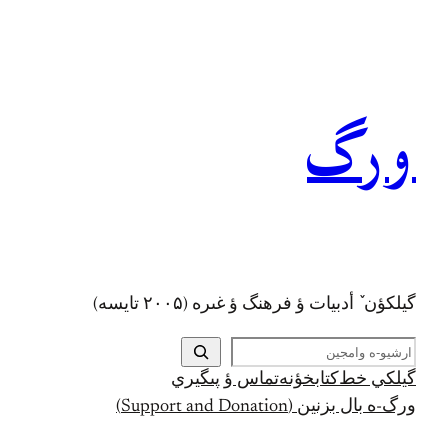
رفتن
به
محتوا
ورگ
گيلکؤن ٚ أدبیات ؤ فرهنگ ؤ غىره (۲۰۰۵ تايسه)
ج
س
گيلکي خط
کتابخؤنه
تماس ؤ پىگيري
ت
ورگ-ه بال بزنين (Support and Donation)
ج
و