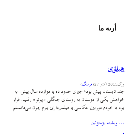
أرىه ما
هیلؤی
ورگ
2015 اکتبر 27
(
فرهنگ
)
چند تابستان پیش بود؛ چیزی حدود ده یا دوازده سال پیش. به
خواهش یکی از دوستان به روستای جنگلی «پونو» رفتیم. قرار
بود با خودم دوربین عکاسی یا فیلمبرداری ببرم چون می‌دانستم
شب تکرارناشدنی‌ای را در پیش دارم؛ ولی نشد و فقط با کمانچه
… ويشته بۊخؤنين
عزم رفتن کردم و البته آن‌قدر هم بی‌مناسبت نبود رفتن بنده…