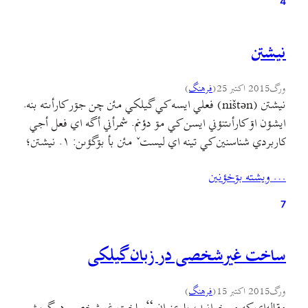
4
نيشتن
ورگ
2015 اکتبر 25
(
فرهنگ
)
نيشتن (ništən) فعلي ايسه کي گيلکي مئن چن جۊر کارأىته بنه.
ايشؤن اۊ کارأىتنؤني ايسن کي مۊ دؤنم. شمرأني أگه اي فعل أجي
کاربردي شناسنين کي تينه اي ليستˇ مئن بأ بۊگؤىن: ۱. نيشتن؛
اينˇ أول معني هي نيشتنه کي ايسأنˇ مؤخالفه. ۲. مهمؤني شؤن؛
… ويشته بۊخؤنين
وختي کي شنيم ىک نفرˇ ورجه مهمؤني گۊنيم “بشيم فلان…
7
ساخت غیرشخصی در زبان گیلکی
ورگ
2015 اکتبر 15
(
فرهنگ
)