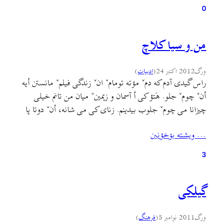
0
من و سيا کلاچ
ورگ
2012 اکتبر 24
(
ادبيات
)
راس گیدی آدم که دمˇ مؤته تومامˇ انˇ زندگی فیلمˇ مانستن أیه
أنˇ چومˇ جلو. هَتؤ کی أ آسمان و زیمینˇ میان من تانم خیلی
چیزانا می چومˇ جلوب بیدینم. زنای کی می شانه، أنˇ دوتا پا
تکیه بو، مرا بوگؤفت «تو اونی نییی کی من خیال کودیم.» أنˇ
… ويشته بۊخؤنين
پایانا جه می شانه فاکشئم بیرون،…
3
گیلکی
ورگ
2011 نوامبر 5
(
فرهنگ
)