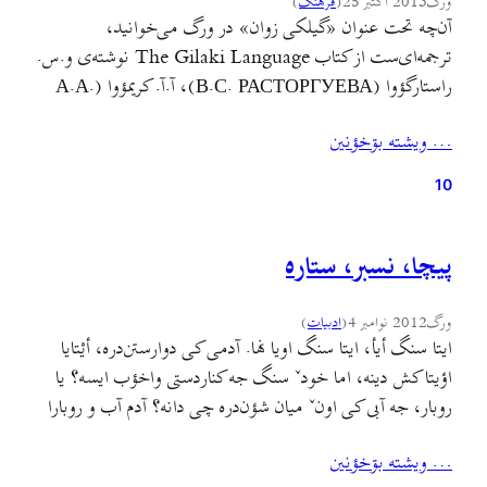
ورگ
2013 اکتبر 25
(
فرهنگ
)
آن‌چه تحت عنوان «گیلکی زوان» در ورگ می‌خوانید،
ترجمه‌ای‌ست از کتاب The Gilaki Language نوشته‌ی و.س.
راستارگؤوا (В.С. РАСТОРГУЕВА)، آ.آ. کریمؤوا (А.А.
КЕРИМОВА)، آ.ک. مأمدزاده (А.К. МАМЕДЗАДЕ)،
… ويشته بۊخؤنين
ل.ای. پریئنکؤ (Л.А. ПИРЕИКО)، د.ای. ادئلمن (Д.И.
ЕДЕЛьМАН) که توسط رؤنالد م. لاکوود (Ronald M.
10
Lockwood) از روسی به انگلیسی ترجمه و توسط انتشارات
دانشگاه اوپسالا (Uppsala) منتشر…
پیچا، نسبر، ستاره
ورگ
2012 نوامبر 4
(
ادبيات
)
ایتا سنگ أیأ، ایتا سنگ اویا نها. آدمی کی دوارستن‌دره، أیْتایا
اؤیتا کش دینه، اما خودˇ سنگ جه کناردستی واخؤب ایسه؟ یا
روبار، جه آبی کی اونˇ میان شؤن‌دره چی دانه؟ آدم آب و روبارا
دینه، اونˇ صدایا ایشناوه و خیال کونه کی آبˇ نوگوفته رازانا کرا
… ويشته بۊخؤنين
روبارˇ ره گوفتن‌دره. آخ أ فوکولاسته دیهاتˇ سرˇ…