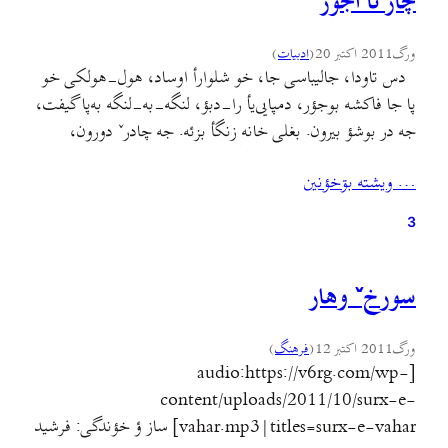
چار تا آجور
ورگ
2011 اکتبر 20
(
ادبيات
)
دس تاودا، جالیباسی جا، خو شلوارأ اوساد، هول-هولکی خو
پا جا فاکشه بوجؤر، دمپایی‌یأ را-دبؤ، لنگه-به-لنگه به‌پا گیفت،
جه در بوشؤ بیرون. بغلی خانه زنگأ بزئه. جه چادرˇ دورون،
قرصˇˇ دیمأ تاودأ بیرون، أنأ نیگا کودن دوبو. اوجور کی توند بامؤ
… ويشته بۊخؤنين
بو. یوکؤ، سوستأ بؤ «ببخشید خانم، أ آجورانا، کی دیوارˇ سر
سیمان بکوده؟»…
3
سورخˇ وهار
ورگ
2011 اکتبر 12
(
فرهنگ
)
[audio:https://v6rg.com/wp-
content/uploads/2011/10/surx-e-
vahar.mp3|titles=surx-e-vahar] ساز ؤ خؤندگی: فرشید