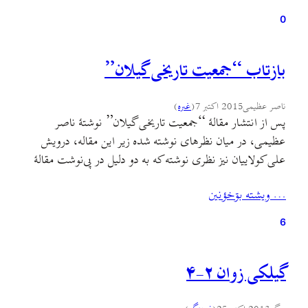
0
بازتاب “جمعیت تاریخی گیلان”
ناصر عظیمی
2015 اکتبر 7
(
غىره
)
پس از انتشار مقالهٔ “جمعیت تاریخی گیلان” نوشتهٔ ناصر
عظیمی، در میان نظرهای نوشته شده زیر این مقاله، درویش
علی کولاییان نیز نظری نوشته که به دو دلیل در پی‌نوشت مقالهٔ
مذکور آوردم: یکی اینکه ایشان نیز همچون آقای عظیمی در
… ويشته بۊخؤنين
سال‌های اخیر مشغول پژوهش‌های ارزنده‌ای در تاریخ گیلان و
مازندران بوده و هستند و…
6
گیلکی زوان ۲-۴