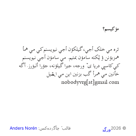
مۊ کيسم؟
ئره مي خلک أجي، گيلکؤن أجي نيويسنم کي مي همأ
همزبؤنن ؤ يٚکته سامؤن بمتيم. مي سامؤن أجي نيويسنم
کي کاسپي دريا ی ٚ ورجه، جيرا گيلؤنه، جؤرا ألبۊرز. أگه
خأنين مي همرأ گب بزنين اين مي ايمٚیل‌ ‌
nobodyvrg[at]gmail.com
© 2026
قالب ٚ چأگۊده‌کس:
Anders Norén
ورگ