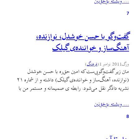
… ويشته بۊخؤنين
دوم گفت‌وگو کل برنامه را می‌توانید از این‌جا دانلود کنید. کل
برنامه را می‌توانید با…
7
گفت‌وگو با حسن خوشدل، نوازنده،
آهنگ‌ساز و خواننده‌ی گیلک
ورگ
2011 نوامبر 1
(
فرهنگ
)
متن زیر گفت‌وگویی‌ست که امین حق‌ره با حسن خوشدل
(نوازنده، آهنگ‌ساز و خواننده‌ی گیلک) داشته و از شماره ۲۱
نشریه دادگر نقل می‌شود. رابطه ی صمیمانه‌ و مستمر من با
حسن‌خوشدل، از روز خاک‌سپاری احمد عاشورپور آغاز شد.
… ويشته بۊخؤنين
پیش‌تر اما روزی نبود که آهنگ‌هایش را گوش نگیرم و غبطه
نخورم و حالی به حالی نشوم…
8