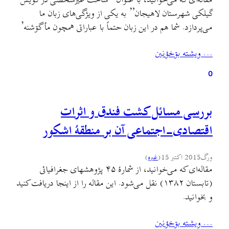
مقاله‌ای که می‌خوانید، با عنوان “ساخت غیرشخصی در گویش
گیلکی شهرستان لاهیجان” به یکی از ویژگی‌های زبان ما
می‌پردازد. شما هم در این زبان حتماً با عباراتی همچون مأ گۊشنه’
یا تره گرمه برخورد کرده‌اید. این مقاله به واکاوی این شکل از
… ويشته بۊخؤنين
جمله‌ها می‌پردازد. مقاله را از این‌جا دریافت کنید و بخوانید.
0
بررسی مسائل کشت فندق و اثرات
اقتصادی-اجتماعی آن بر منطقهٔ اشکور
ورگ
2015 اکتبر 15
(
غىره
)
مقاله‌ای که می‌خوانید، از شمارهٔ ۴۵ پژوهشهای جغرافيائی
(تابستان ۱۳۸۲) نقل می‌شود. این مقاله را از اینجا دریافت کنید
و بخوانید.
… ويشته بۊخؤنين