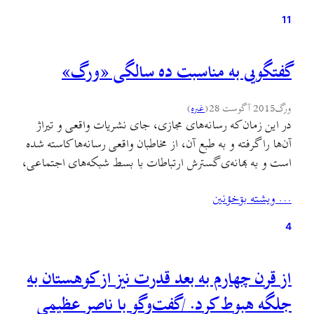
11
گفتگویی به مناسبت ده سالگی «ورگ»
ورگ
2015 آگوست 28
(
غىره
)
در این زمان که رسانه‌های مجازی، جای نشریات واقعی و تیراژ
آن‌ها را گرفته و به طبع آن، از مخاطبان واقعی رسانه‌ها کاسته شده
است و به بهانه‌ی گسترش ارتباطات با بسط شبکه‌های اجتماعی،
بستگی خشنی را با حذف از طریق فشارهای اقتصادی، به
… ويشته بۊخؤنين
بهانه‌ی بهینه نبودن انتشار مکتوب، به رسانه‌های همگانی تحمیل
کرده‌اند؛ وبلاگ‌ها…
4
از قرن چهارم به بعد قدرت نیز از کوهستان به
جلگه هبوط کرد. /گفت‌وگو با ناصر عظیمی