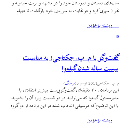
سال‌های دبستان و دبیرستان خود را در مشهد و تربت حیدریه و
تهران سپری کرد و در نهایت به سرزمین خود بازگشت تا دیپلم
ادبی‌اش را از دبیرستان فرهنگیان رشت بگیرد. لیسانس تاریخ را
… ويشته بۊخؤنين
در سال ۱۳۵۱ از دانشگاه شیراز گرفت و وارد آموزش…
9
گفت‌وگو با م. پ. جکتاجی؛ به مناسبت
بیست ساله شدن گیله‌وا
م. پ. جکتاجی
2011 نوامبر 5
(
فرهنگ
)
این برنامه‌ی ۳۰ دقیقه‌ای گفت‌وگویی‌ست بیش‌تر انتقادی با
مدیرمسئول گیله‌وا که می‌توانید در دو قسمت زیر، آن را بشنوید.
با این توضیح که موسیقی انتخاب شده در این برنامه از دو گروه
A-HA و Kahtmayan است. بخش نخست گفت‌وگو بخش
… ويشته بۊخؤنين
دوم گفت‌وگو کل برنامه را می‌توانید از این‌جا دانلود کنید. کل