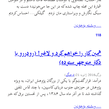
بهار امسال، گفتگويى با دوستان فصلنامهٔ قاف داشتم و در سومین
شمارهٔ اين مجله چاپ شده که در این جا می‌خونید؛ دست به
سبک نگارش و ویراستاری متن نزدم. گیلکی… احساس کردیم
از او فاصله گرفته‌ایم. داریم می‌گذاریمش در صندوقچه خاطرات
… ويشته بۊخؤنين
مغزمان و پشت ویترین شبکه‌ی استانی. اما ما نمی‌خواستیم.
نمی‌خواستیم زبان گیلکی بمیرد.…
118
همین کار را خواهم کرد و لاغیر! (رودررو با
دکتر منوچهر ستوده)
ورگ
2016 ژانویه 21
(
فرهنگ
)
درآمد: قرار گفت‌وگو با یکی از بزرگان پژوهش ایران، به ویژه
پژوهش در حوزه‌ی جنوب دریای کاسپین، با چند تماس تلفنی
گذاشته شد تا در آذر ماه سال ۱۳۸۶، پس از نخستین برفی که خبر
از چله‌ی بزرگ می‌داد، به متل‌قو (سلمان‌شهر) برویم و در خانه‌ی
… ويشته بۊخؤنين
ویلایی زیبای نویسنده‌ی «از آستارا تا استارباد»، در مقابل…