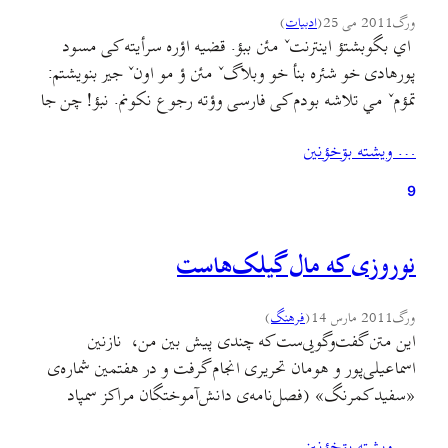
ورگ
2011 می 25
(
ادبيات
)
اي بگوبشتؤ اينترنتˇ مئن ببؤ. قضیه اؤره سرأیته کی مسود
پورهادی خو شئره بنأ خو وبلاگˇ مئن ؤ مو اونˇ جیر بنویشتم:
تمؤمˇ مي تلاشه بودم کی فارسی وؤته رجوع نکونم. نبؤ! چن جا
مجبورأبوم. سخته. پور سخته. چی شأنه گودن؟ چره هنی سخته؟
… ويشته بۊخؤنين
مسود پورهادی: نانم چره اولارسالانˇ “ارواح” أ زبانه دۊنۊسده
ؤ دسفاکش…
9
نوروزی که مال گیلک‌هاست
ورگ
2011 مارس 14
(
فرهنگ
)
این متن گفت‌وگویی‌ست که چندی پیش بین من، نازنین
اسماعیلی‌‌پور و هومان تحریری انجام گرفت و در هفتمین شماره‌ی
«سفید کمرنگ» (فصل‌نامه‌ی دانش‌آموختگان مراکز سمپاد
رشت) چاپ شد. با این توضیح که سبک نگارش و ویراستاری
… ويشته بۊخؤنين