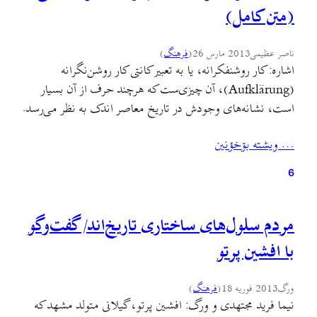
(متن کامل)
ناصر عظیمی
2013 مارس 26
(
فرهنگ
)
اشاره: کار روشنفکرانه، یا به تعبیر کانتی کار روشن‌نگرانه
(Aufklärung)، آن چیزی‌ست که هرچند حرف از آن بسیار
است، نشانه‌های وجودش در تاریخ معاصر اندک به نظر می‌رسد.
از این جهت شاید دو کار ارزشمند دکتر ناصر عظیمی (تاریخ
… ويشته بۊخؤنين
تحولات اقتصادی-اجتماعی گیلان و جغرافیای سیاسی جنبش و
انقلاب جنگل) در کنار مقاله‌های مختلف این دانش‌آموخته‌ی…
6
مردم سلول‌های ساختاری تاریخ‌اند/ گفت‌وگو
با افشین پرتو
ورگ
2013 فوریه 18
(
فرهنگ
)
نیما فرید مجتهدی و ورگ: افشین پرتو، گیلانی متولد مشهد که