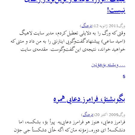
نیست!
ورگ
2011 ژانویه 12
(
فرهنگ
)
وقتی که ورگ را به دلایلی تعطیل کردم، مدیر سایت لاهیگ
(امید ساعی) پیشنهاد گفت‌وگویی اینترنتی را به من داد و متنی که
خواهید خواند، نتیجه‌ی این گفت‌وگوست. مقدمه‌ی سایت
لاهیگ بر این گفت‌وگو را درز می‌گیرم چون بیش‌تر تعریف و
… ويشته بۊخؤنين
تمجید و تحویل گرفتن و از این حرف‌هاست و به همان متن
گفت‌وگو بسنده…
5
بگوبشتؤ، فرامرز دعایی همره
ورگ
2009 اکتبر 20
(
فرهنگ
)
فرامرز دعایی، هنوز هو فرامرز دعایی‌یه. پیرأ بؤ، بشکسه، اما
دنشکسه! ای دوره-زمؤنه مئن که اگه خأنی دشکسنأ جی جؤن