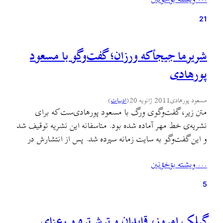
این متن متعلق به تحریریه‌ سفید کمرنگ است، نه ورگ.
نوروزبل چه مراسمی است و پیشینه و نقش…
21
شریرما جیجأکه ورزان؛ گفت‌وگو با مسعود
پورهادی
مسعود پورهادی
2011 ژانویه 20
(
ادبيات
)
متن زیر، گفت‌وگوی ورگ با مسعود پورهادی‌ست که برای
نشریه‌ی خط مهر آماده شده بود. متاسفانه این نشریه توقیف شد
و این گفت‌وگو به سایت زمانه سپرده شد. پس از انتشارش در
زمانه، به دلیل سانسور این سایت از سوی مخابرات، بسیاری از
… ويشته بۊخؤنين
خوانندگان به جای متن گفت‌وگو با پیام مخابرات ایران مبنی بر
نامناسب…
5
گیلک امروز، قابدان و ترش‌تره و رعنای