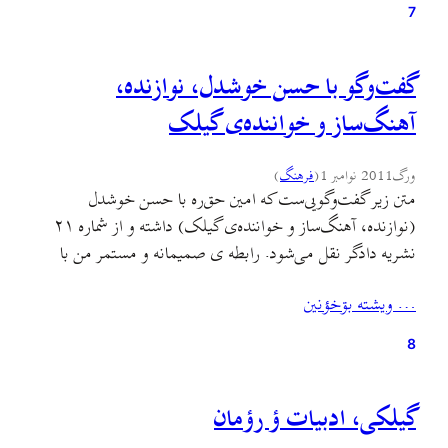
برنامه را می‌توانید با…
7
گفت‌وگو با حسن خوشدل، نوازنده،
آهنگ‌ساز و خواننده‌ی گیلک
ورگ
2011 نوامبر 1
(
فرهنگ
)
متن زیر گفت‌وگویی‌ست که امین حق‌ره با حسن خوشدل
(نوازنده، آهنگ‌ساز و خواننده‌ی گیلک) داشته و از شماره ۲۱
نشریه دادگر نقل می‌شود. رابطه ی صمیمانه‌ و مستمر من با
حسن‌خوشدل، از روز خاک‌سپاری احمد عاشورپور آغاز شد.
… ويشته بۊخؤنين
پیش‌تر اما روزی نبود که آهنگ‌هایش را گوش نگیرم و غبطه
نخورم و حالی به حالی نشوم…
8
گیلکی، ادبیات ؤ رؤمان