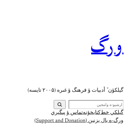
رفتن
به
محتوا
ورگ
گيلکؤن ٚ أدبیات ؤ فرهنگ ؤ غىره (۲۰۰۵ تايسه)
ج
س
گيلکي خط
کتابخؤنه
تماس ؤ پىگيري
ت
ورگ-ه بال بزنين (Support and Donation)
ج
و