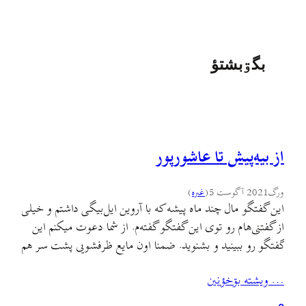
بگۊبشتؤ
از بیه‌پیش تا عاشورپور
ورگ
2021 آگوست 5
(
غىره
)
این گفتگو مال چند ماه پیشه که با آروین ایل‌بیگی داشتم و خیلی
از گفتنی‌هام رو توی این گفتگو گفته‌م. از شما دعوت میکنم این
گفتگو رو ببینید و بشنوید. ضمنا اون مایع ظرفشویی پشت سر هم
توی فجازی داستان شد. ? فقط در این حد بگم که استیکرم در
… ويشته بۊخؤنين
اومده. این هم از شانس…