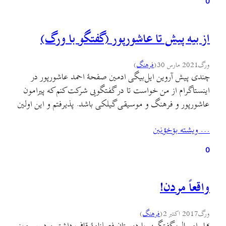
0
از بیه پیش تا عاشورپور (گفتگو با ورگ)
ورگ
2021 مارس 30
(
فرهنگ
)
چندی پیش آروین ایل‌بیگی ادمین صفحهٔ احمد عاشورپور در
اینستاگرام از من خواست تا در گفتگویی شرکت کنم که پیرامون
عاشورپور و فرهنگ و موسیقی گیلکی باشد. پذيرفتم و این اولين
تجربه‌م در استفاده از امکان لایو اینستاگرامه.در این گفتگو به
… ويشته بۊخؤنين
زعم خودم بسیاری از گفتنی‌هام رو که گمان میکردم باید به گوش
نسل تازه‌نفس…
0
واقعاً مردن!
ورگ
2017 اکتبر 2
(
فرهنگ
)