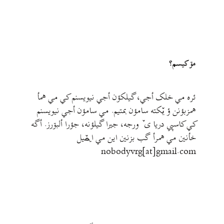
مۊ کيسم؟
ئره مي خلک أجي، گيلکؤن أجي نيويسنم کي مي همأ
همزبؤنن ؤ يٚکته سامؤن بمتيم. مي سامؤن أجي نيويسنم
کي کاسپي دريا ی ٚ ورجه، جيرا گيلؤنه، جؤرا ألبۊرز. أگه
خأنين مي همرأ گب بزنين اين مي ايمٚیل‌ ‌
nobodyvrg[at]gmail.com