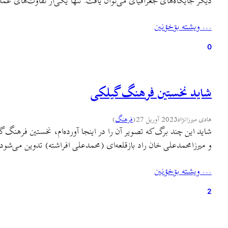
دیگر جایگاه‌های جغرافیای می‌توان یافت. تنها یکی‌از تفاوت‌های ع
… ويشته بۊخؤنين
0
شاید نخستین فرهنگ گیلکی
هادی میرزانژاد
2023 آوریل 27
(
فرهنگ
)
و میرزامحمدعلی خان راد بازقلعه‌ای (محمدعلی افراشته) تدوین می‌شود
… ويشته بۊخؤنين
2