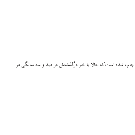
تن به مناسبت صدمین سال زادروز دکتر منوچهر ستوده نوشته شده و پیشتر در مجلهٔ شمیم شمال (شمارهٔ دوم از سال هشتم، ص۵۲، سال ۱۳۹۴) چاپ شده است که حالا با خبر درگذشتش در صد و سه سالگی در