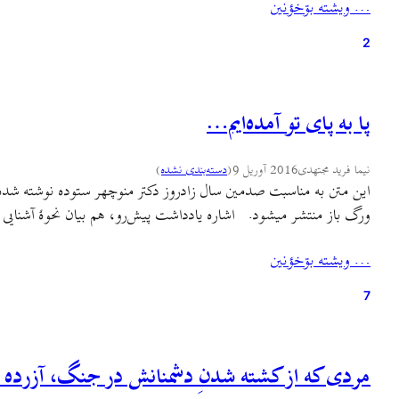
… ويشته بۊخؤنين
2
پا به پای تو آمده‌ایم…
نیما فرید مجتهدی
2016 آوریل 9
(
دسته‌بندی نشده
)
ورگ باز منتشر میشود. اشاره یادداشت پیش‌رو، هم بیان نحوهٔ آشنایی 
… ويشته بۊخؤنين
7
مردی که از کشته شدنِ دشمنانش در جنگ، آزرده 