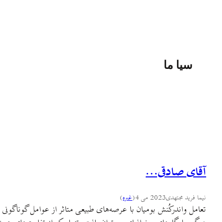
سيا ما
آقای صادقی…
نیما فرید مجتهدی
2023 می 4
(
غىره
)
تعامل و‌اندرکُنش بومیان با عرصه‌های طبیعی متاثر از عوامل گوناگون