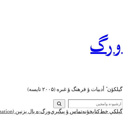
رفتن
به
محتوا
ورگ
گيلکؤن ٚ أدبیات ؤ فرهنگ ؤ غىره (۲۰۰۵ تايسه)
ج
س
گيلکي خط
کتابخؤنه
تماس ؤ پىگيري
ورگ-ه بال بزنين (Support and Donation)
ت
ج
و