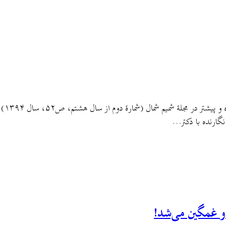
این م
نگارنده با دکتر…
و غمگین می‌شد!