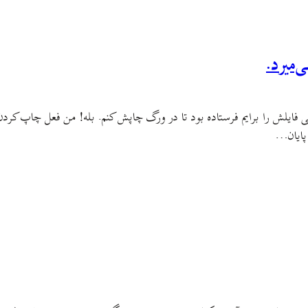
‌میرد.
 فایلش را برایم فرستاده بود تا در ورگ چاپش کنم. بله! من فعل چاپ کردن را
 پایان…