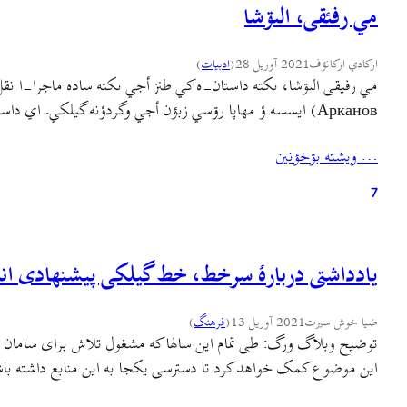
مي رفئقی، الىۊشا
ارکادي ارکانؤف
2021 آوریل 28
(
ادبيات
)
Арканов) ايسسه ؤ مهاپا رۊسي زبؤن أجي وگردؤنه گيلکي. اي داستان پيشتر قاف ٚ مئن چاپ بۊبؤ ؤ بيس دئقه پادکست ٚ مئن…
… ويشته بۊخؤنين
7
یادداشتی دربارهٔ سرخط، خط گیلکی پیشنهادی ا
ضیا خوش سیرت
2021 آوریل 13
(
فرهنگ
)
توضیح وبلاگ ورگ: طی تمام این سالها که مشغول تلاش برای سامان
این موضوع کمک خواهد کرد تا دسترسی یکجا به این منابع داشته باش