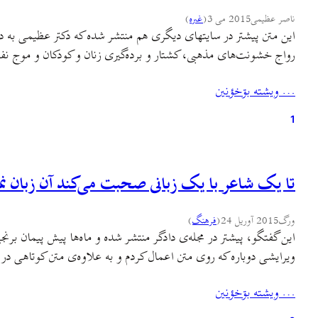
ناصر عظیمی
2015 می 3
(
غىره
)
این متن پیشتر در سایتهای دیگری هم منتشر شده که دکتر عظیمی به دلی
رواج خشونت‌های مذهبی، کشتار و برده‌گیری زنان و کودکان و موج نف
… ويشته بۊخؤنين
1
تا یک شاعر با یک زبانی صحبت می‌کند آن زبان نمی
ورگ
2015 آوریل 24
(
فرهنگ
)
این گفتگو، پیشتر در مجله‌ی دادگر منتشر شده و ماه‌ها پیش پیمان برنجی
ویرایشی دوباره که روی متن اعمال کردم و به علاوه‌ی متن کوتاهی در
… ويشته بۊخؤنين