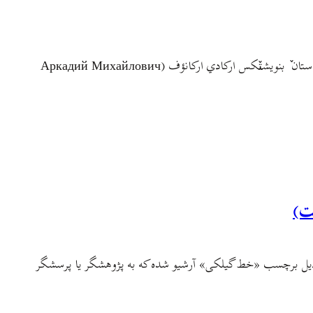
مي رفيقى الىۊشا، ىکته داستان-ه کي طنز أجي ىکته ساده ماجرا-ا نقل کأدره ولي اي نقل ٚ مئن، شيمه حقيقت أجي باورؤن-ه أنتريک کؤنه. اي داستان ٚ بنويشتٚکس ارکادي ارکانؤف (Аркадий Михайлович
ت)
 ذیل برچسب «خط گیلکی» آرشیو شده که به پژوهشگر یا پرسشگر