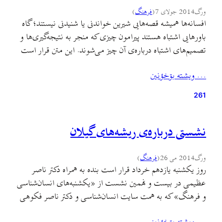
ورگ
2014 جولای 7
(
فرهنگ
)
افسانه‌ها همیشه قصه‌هایی شیرین خواندنی یا شنیدنی نیستند؛ گاه
باورهایی اشتباه هستند پیرامون چیزی که منجر به نتیجه‌گیری‌ها و
تصمیم‌های اشتباه درباره‌ی آن چیز می‌شوند. این متن قرار است
به برخی از این افسانه‌ها درباره‌ی زبان گیلکی و به طور کلی
… ويشته بۊخؤنين
زبان‌هایی که در یک کشور با یک زبان رسمی، «زبان قومی» یا
«زبان مادری»…
261
نشستی درباره‌ی ریشه‌های گیلان
ورگ
2014 می 26
(
فرهنگ
)
روز یکشنبه یازدهم خرداد قرار است بنده به همراه دکتر ناصر
عظیمی در بیست و نهمین نشست از «یکشنبه‌های انسان‌شناسی
و فرهنگ» که به همت سایت انسان‌شناسی و دکتر ناصر فکوهی
برگزار می‌شود سخنرانی داشته باشم. نشست بیست و نهم نشستی