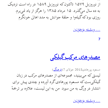
از نوروزبل ۱۵۷۹ تاکنون که نوروزبل ۱۵۸۹ در راه است نزدیک
به ده سال می‌گذرد. ۱۵ مرداد ۱۳۸۵ را هرگز از یاد نمی‌برم.
روزی بود که گیله‌وا و حلقۀ جوانش به مدد اهالی خونگرم
روستای «ملکوت» (از روستاهای کوهستانی املش) نخستین
… ويشته بۊخؤنين
مراسم نوروزبل گیلان باستان را بر فراز تپهٔ روستا برگزار کرد و
وقتی شعله‌های…
7
مصدرهای مرکب گیلکی
مسعود پورهادی
2015 جولای 7
(
فرهنگ
)
لیستی که می‌بینید، مجموعه‌ای از مصدرهای مرکب در زبان
گیلکی‌ست که مسعود پورهادی گرد آورده و چندی پیش برای
انتشار در ورگ به من سپرد. من به این لیست، علاوه بر ترجمه‌ٔ
فارسی و آوانگاشت لاتین، صورت نوشتاری گیلکی را هم
… ويشته بۊخؤنين
افزوده‌ام و بر اساس حرف اول همین صورت و به ترتیب حروف