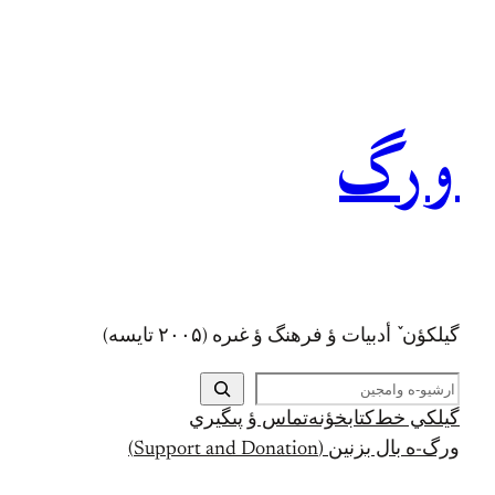
رفتن
به
محتوا
ورگ
گيلکؤن ٚ أدبیات ؤ فرهنگ ؤ غىره (۲۰۰۵ تايسه)
ج
س
گيلکي خط
کتابخؤنه
تماس ؤ پىگيري
ت
ورگ-ه بال بزنين (Support and Donation)
ج
و