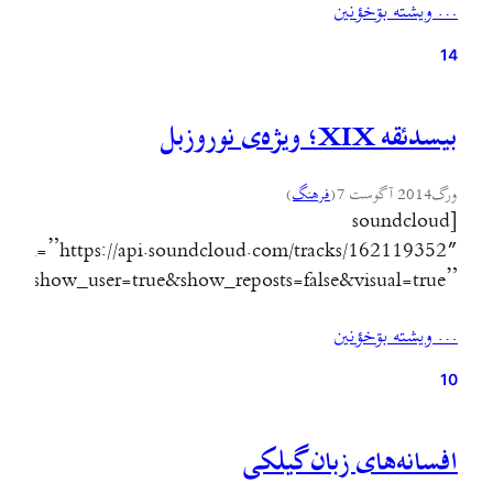
… ويشته بۊخؤنين
نژاد آفریده اند.» مفتون اروپا بعد از گذشتن بیست سال هنوز
نتوانسته است خاطره ی…
14
بیسدئقه XIX؛ ویژه‌ی نوروزبل
ورگ
2014 آگوست 7
(
فرهنگ
)
[soundcloud
url=”https://api.soundcloud.com/tracks/162119352″
ue&show_user=true&show_reposts=false&visual=true”
width=”100%” height=”450″ iframe=”true” /]
… ويشته بۊخؤنين
10
افسانه‌های زبان گیلکی