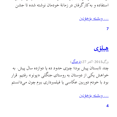
استفاده و به کار گرفتن در زمانهٔ خودمان نوشته شده تا جشن
تیرماسینزه به عنوان جشنی زیبا که هنوز می‌تواند بهانه‌ای باشد
… ويشته بۊخؤنين
برای دور هم جمع شدن و شاد بودن…
7
هیلؤی
ورگ
2015 اکتبر 27
(
فرهنگ
)
چند تابستان پیش بود؛ چیزی حدود ده یا دوازده سال پیش. به
خواهش یکی از دوستان به روستای جنگلی «پونو» رفتیم. قرار
بود با خودم دوربین عکاسی یا فیلمبرداری ببرم چون می‌دانستم
شب تکرارناشدنی‌ای را در پیش دارم؛ ولی نشد و فقط با کمانچه
… ويشته بۊخؤنين
عزم رفتن کردم و البته آن‌قدر هم بی‌مناسبت نبود رفتن بنده…
4