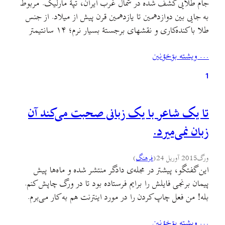
جام طلایی کشف شده در شمال غرب ایران، تپهٔ مارلیک. مربوط
به جایی بین دوازدهمین تا یازدهمین قرن پیش از میلاد. از جنس
طلا با کنده‌کاری و نقشهای برجستهٔ بسیار نرم؛ ۱۴ سانتیمتر
درازا و ۹.۳ سانتیمتر پهنا. این جام در بخش هنر مصر و شرق دور
… ويشته بۊخؤنين
باستان، گالری 102a، موزهٔ هنر کلیولند (Cleveland art)…
1
تا یک شاعر با یک زبانی صحبت می‌کند آن
زبان نمی‌میرد.
ورگ
2015 آوریل 24
(
فرهنگ
)
این گفتگو، پیشتر در مجله‌ی دادگر منتشر شده و ماه‌ها پیش
پیمان برنجی فایلش را برایم فرستاده بود تا در ورگ چاپش کنم.
بله! من فعل چاپ کردن را در مورد اینترنت هم به کار می‌برم.
حال می‌توانید بخوانیدش البته با ویرایشی دوباره که روی متن
… ويشته بۊخؤنين
اعمال کردم و به علاوه‌ی متن کوتاهی در پایان…