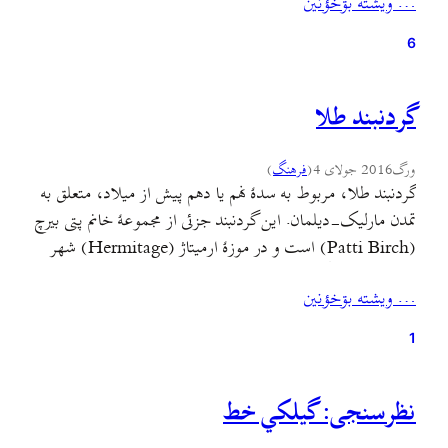
… ويشته بۊخؤنين
پیش در لاهیجان تئاتری به زبان گیلکی دیده بودم به نام…
6
گردنبند طلا
ورگ
2016 جولای 4
(
فرهنگ
)
گردنبند طلا، مربوط به سدهٔ نهم یا دهم پیش از میلاد، متعلق به
تمدن مارلیک-دیلمان. این گردنبند جزئی از مجموعهٔ خانم پتی بیرچ
(Patti Birch) است و در موزهٔ ارمیتاژ (Hermitage) شهر
سن‌پترزبورگ نگهداری می‌شود.
… ويشته بۊخؤنين
1
نظرسنجی: گيلکي خط