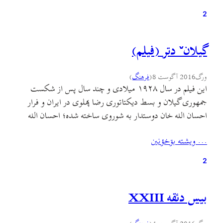
…
2
گیلانˇ دتر (فیلم)
ورگ
2016 آگوست 8
(
فرهنگ
)
این فیلم در سال ۱۹۲۸ میلادی و چند سال پس از شکست
جمهوری گیلان و بسط دیکتاتوری رضا پهلوی در ایران و فرار
احسان الله خان دوستدار به شوروی ساخته شده؛ احسان الله
خان در این فیلم در نقش خودش بازی کرده و فیلم بر اساس رمان
… ويشته بۊخؤنين
ماه برنزی و با کارگردانی لئو مور ساخته…
2
بيس دئقه XXIII