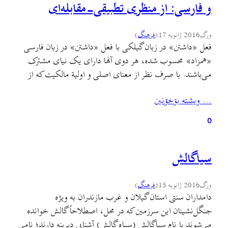
و فارسی: از منظری تطبیقی-مقابله‌ای
ورگ
2016 ژانویه 17
(
فرهنگ
)
فعل «داشتن» در زبان گیلکی با فعل «داشتن» در زبان فارسی
«همزاد» محسوب شده، هر دوی آنها دارای یک نیای مشترک
می‌باشند. با صرف نظر از معنای اصلی و اولیة مالکیت که از
عنصر «داشتن» در دو زبان مزبور برمی‌خیزد، این عنصر در
… ويشته بۊخؤنين
گیلکی خصوصیاتی را چه به لحاظ صوری و چه به لحاظ
معنایی…
0
سياگالش
ورگ
2016 ژانویه 15
(
فرهنگ
)
دامداران سنتی استان گیلان و غرب مازندران به ویژه
جنگل‌نشینان این سرزمين که در محل، اصطلاحاً گالش خوانده
می‌شوند با نام سیاگالش (سیاه گالش) آشنایی دیرینه دارند؛ نامی