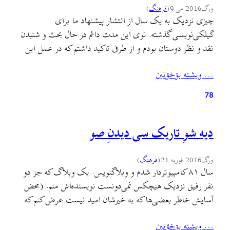
ورگ
2016 می 9
(
فرهنگ
)
چیزی نزدیک به یک سال از انتشار پیشنهاد ما برای
گیلکی‌نویسی گذشته. توی این مدت دائم در حال بحث و شنیدن
نقد و نظر دوستان بودم و از طرفی تاکید داشتم که در عمل این
روش رو آزمایش کنیم. در این مدت حتما شما هم این شیوهٔ
… ويشته بۊخؤنين
نگارش رو دیده و با متنهایی مربوط به…
78
دیه شوِ تاریک سی دیدنِ صو
ورگ
2016 فوریه 21
(
فرهنگ
)
سال ۸۱ کامپیوتردار شدم و وبلاگنویس. یک وبلاگ که جز دو
نفر رفیق نزدیک هیچکس نمی‌دونست نویسنده‌اش منم. (محض
آسایش خاطر بعضی‌ها که به خیرشان امید نیست عرض کنم که
وبلاگ سیاسی نبود لطفا شر مرسانید.) اون زمان وبلاگها اغلب
… ويشته بۊخؤنين
موزیکی برای خودشون داشتند. این آهنگ یکی از وبلاگهایی بود