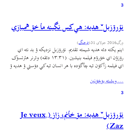
3
نؤرۊزبلˇ هديه: هي کس نگینه مأ خۊ همبازي
ورگ
2016 جولای 31
(
فرهنگ
)
اينم يکته دئه هديه شيمئه تقديم. نؤرۊزبل نزديکه ؤ بد نئه اي
رۊزؤن اي خؤرؤم فيلمه بنيشين. (۱۳:۳۱ دئقه) وئرنر هئرتسۊک
اي فيلمه زأکؤن ئبه چأگۊده با هر انسان ئبه کي دۊستي ؤ هديه ؤ
سخاوته خۊش دأنه. اي فيلمه، گيلکي جيرنيويسˇ همرأ تينين
… ويشته بۊخؤنين
ائره’ جي جيرأکشين يا ائره نيگا بکۊنين:
3
نؤرۊزبلˇ هديه: مۊ خأنم، زاز (Je veux,
Zaz)