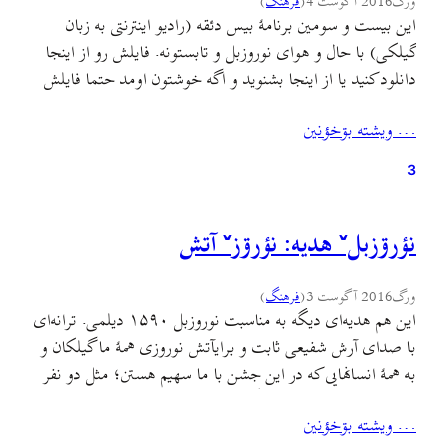
ورگ
2016 آگوست 4
(
فرهنگ
)
این بیست و سومین برنامهٔ بیس دئقه (رادیو اینترنتی به زبان
گیلکی) با حال و هوای نوروزبل و تابستونه. فایلش رو از اینجا
دانلود کنید یا از اینجا بشنوید و اگه خوشتون اومد حتما فایلش
رو به دست دوستانتون برسونید و هرجا که میتونید منتشرش کنید
… ويشته بۊخؤنين
چون شنوندگان این رادیو فقط به کمک شما بیشتر…
3
نؤرۊزبلˇ هديه: نؤرۊزˇ آتش
ورگ
2016 آگوست 3
(
فرهنگ
)
این هم هدیه‌ای دیگه به مناسبت نوروزبل ۱۵۹۰ دیلمی. ترانه‌ای
با صدای آرش شفیعی ثابت و برایآتش نوروزی همهٔ ما گیلکان و
به همهٔ انسانهایی که در این جشن با ما سهیم هستن؛ مثل دو نفر
از دست‌اندرکاران همین آهنگ، منوچهر (گیتار) که اهل اهوازه و
… ويشته بۊخؤنين
داوود (میکس و مستر) که اهل آبادانه. دم بچه‌های…