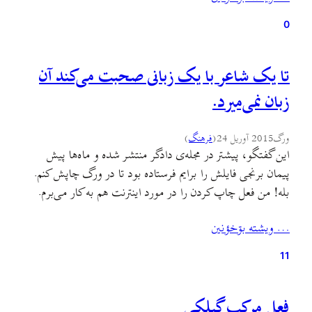
0
تا یک شاعر با یک زبانی صحبت می‌کند آن
زبان نمی‌میرد.
ورگ
2015 آوریل 24
(
فرهنگ
)
این گفتگو، پیشتر در مجله‌ی دادگر منتشر شده و ماه‌ها پیش
پیمان برنجی فایلش را برایم فرستاده بود تا در ورگ چاپش کنم.
بله! من فعل چاپ کردن را در مورد اینترنت هم به کار می‌برم.
حال می‌توانید بخوانیدش البته با ویرایشی دوباره که روی متن
… ويشته بۊخؤنين
اعمال کردم و به علاوه‌ی متن کوتاهی در پایان…
11
فعل مرکب گیلکی