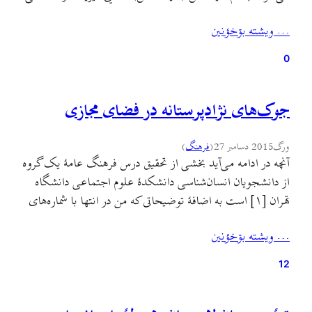
اسطوره‌ای که با گذشت سده ها و هزاره‌ها، از گیس‌سفیدان و
… ويشته بۊخؤنين
ریش‌سفیدان نقل شده و شبح کمرنگی از آن تا این زمان سینه به
سینه به نسل…
0
جوک‌های نژادپرستانه در فضای مجازی
ورگ
2015 دسامبر 27
(
فرهنگ
)
آنچه در ادامه می‌آید بخشی از تحقیق درس فرهنگ عامهٔ یک گروه
از دانشجویان انسان‌شناسی دانشکدهٔ علوم اجتماعی دانشگاه
تهران [۱] است به اضافهٔ توضیحاتی که من در انتها با شماره‌های
داخل قلاب [] اضافه کرده‌ام. جوک‌های قومیتی[۲] چه کسری
… ويشته بۊخؤنين
از جوک‌های فارسی را تشکیل می‌دهند؟آنچه در اینجا می‌آید
حاصل بررسی ۴۶ وبلاگ فارسی از…
12