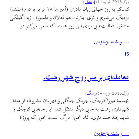
ورگ
2016 فوریه 14
(
فرهنگ
)
کم-کم به روز جهانی زبان مادری (أمير ما ۱۸ برابر با دوم اسفند)
نزدیک می‌شویم و توی اینترنت هم فعالان و دلسوزان زبان گیلکی
مشغول فعالیت‌هایی برای این روز هستند که سعی می‌کنم در
ستون وبمجی تا حد ممکن منعکسشان کنم. به عنوان مثال ابتکار
… ويشته بۊخؤنين
جالب “چالش روز جهانی زبان مادری” که توی تلگرام راه…
15
معامله‌ای بر سر روح شهر رشت.
ورگ
2016 فوریه 4
(
فرهنگ
)
مجسمهٔ میرزا کوچک، چریک جنگلی و قهرمان مشروطه از میدان
شهرداری رشت به جایی دیگر منتقل شد. این جابجایی کوچک و
شاید چند صد متری، نماد تحولی بزرگ است. تحولی که پروژهٔ
پیاده‌راه‌سازی تنها بخشی از آن است. تلاش فعالان فرهنگی رشت
… ويشته بۊخؤنين
برای آنچه که “برند سازی” برای شهر نامیده میشود (به اینجا،