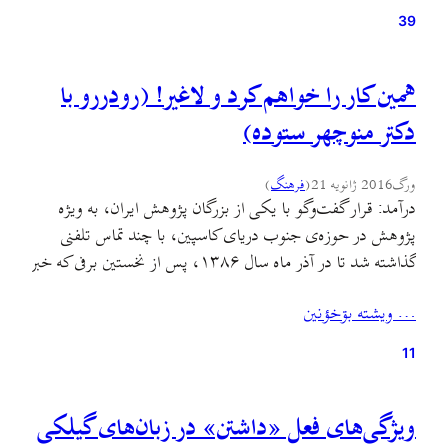
اینجا و…
39
همین کار را خواهم کرد و لاغیر! (رودررو با
دکتر منوچهر ستوده)
ورگ
2016 ژانویه 21
(
فرهنگ
)
درآمد: قرار گفت‌وگو با یکی از بزرگان پژوهش ایران، به ویژه
پژوهش در حوزه‌ی جنوب دریای کاسپین، با چند تماس تلفنی
گذاشته شد تا در آذر ماه سال ۱۳۸۶، پس از نخستین برفی که خبر
از چله‌ی بزرگ می‌داد، به متل‌قو (سلمان‌شهر) برویم و در خانه‌ی
… ويشته بۊخؤنين
ویلایی زیبای نویسنده‌ی «از آستارا تا استارباد»، در مقابل…
11
ویژگی‌های فعل «داشتن» در زبان‌های گیلکی