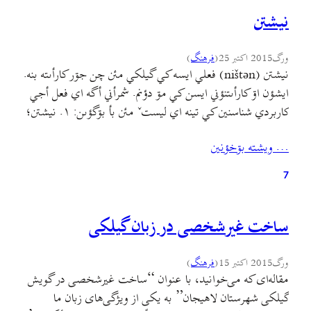
نيشتن
ورگ
2015 اکتبر 25
(
فرهنگ
)
نيشتن (ništən) فعلي ايسه کي گيلکي مئن چن جۊر کارأىته بنه.
ايشؤن اۊ کارأىتنؤني ايسن کي مۊ دؤنم. شمرأني أگه اي فعل أجي
کاربردي شناسنين کي تينه اي ليستˇ مئن بأ بۊگؤىن: ۱. نيشتن؛
اينˇ أول معني هي نيشتنه کي ايسأنˇ مؤخالفه. ۲. مهمؤني شؤن؛
… ويشته بۊخؤنين
وختي کي شنيم ىک نفرˇ ورجه مهمؤني گۊنيم “بشيم فلان…
7
ساخت غیرشخصی در زبان گیلکی
ورگ
2015 اکتبر 15
(
فرهنگ
)
مقاله‌ای که می‌خوانید، با عنوان “ساخت غیرشخصی در گویش
گیلکی شهرستان لاهیجان” به یکی از ویژگی‌های زبان ما