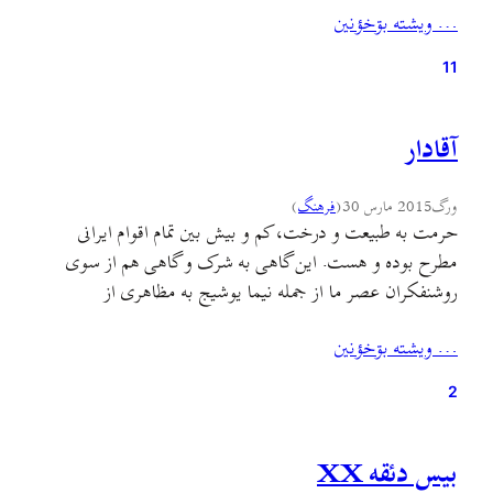
… ويشته بۊخؤنين
ذکر دلایلی به نقش ساختاری این…
11
آقادار
ورگ
2015 مارس 30
(
فرهنگ
)
حرمت به طبیعت و درخت، کم و بیش بین تمام اقوام ایرانی
مطرح بوده و هست. این گاهی به شرک و گاهی هم از سوی
روشنفکران عصر ما از جمله نیما یوشیج به مظاهری از
عقبماندگی و جهل تعبیر شده است. قطع درختی عظیم با
… ويشته بۊخؤنين
انگیزه‌های دینی و برای مبارزه با شرک در یکی از…
2
بیس دئقه XX