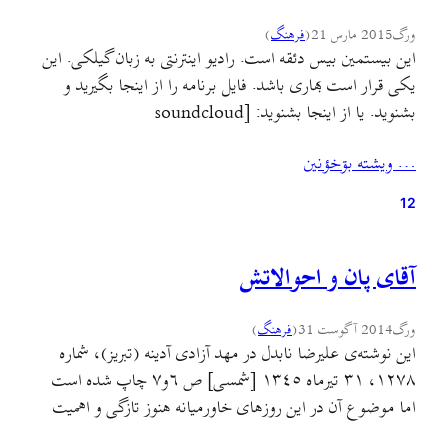
ورگ
2015 مارس 21
(
فرهنگ
)
این بیستمین بیس دئقه است. رادیو اینترنتی به زبان گیلکی. این
یکی قرار است بهاری باشد. فایل برنامه را از اینجا بگیرید و
بشنوید. یا از اینجا بشنوید: [soundcloud
url=”https://api.soundcloud.com/tracks/197113351″
… ويشته بۊخؤنين
ue&show_user=true&show_reposts=false&visual=true”
width=”100%” height=”150″ iframe=”true” /]
12
در این برنامه این صداها را خواهید شنید: فرهاد: آهنگ کتیبه
روی شعری از فریدون رهنما با اندکی تغییر…
آقای پان و احوالاتش
ورگ
2014 آگوست 31
(
فرهنگ
)
این نوشته‌ی علیرضا نابدل در مهد آزادی آدینه (تبریز)، شماره
١٢٧٨، ٣١ تیرماه ١٣٤٥ [شمسی] ص ٦و٧ چاپ شده است
اما موضوع آن در این روزهای خاورمیانه هنوز تازگی و اهمیت
دارد. «هرگز نژاد باعث هیچ افتخار نیست.این افتخار ماست