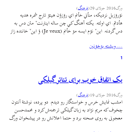
ورگ
2016 جولای 29
(
فرهنگ
)
نؤرۊزبل نزديکه، منأني خأنم اي رۊزؤن هيتؤ تترج شمره هديه
هأدئم. اي اولئه. يکته آهنگ کي چن ساله اينترنتˇ مئن دس به
دس گردنه. اينˇ نؤم ايسه مۊ خأنم (Je veux) ؤ اينˇ خاننده زاز
(Zaz). اي دفأره ولي گيلکي جيرنيويسˇ همرأ تينين اينه بينين ؤ
… ويشته بۊخؤنين
بشتؤيين ؤ کئف بکۊنين. هم تينين اي کليپˇ فايله…
1
یک اتفاق خوب برای تئاتر گیلکی
ورگ
2016 جولای 19
(
فرهنگ
)
امشب نمایش خرس و خواستگار رو دیدم. دو پرده، نوشتهٔ آنتون
چخوف که مریم نژاد به زبان گیلکی ترجمه‌ش کرد و محمدحسن
معجونی به روی صحنه برد و حتما اعلانش رو در پیشخوان ورگ
دیدید. این نمایش بی‌شک اتفاق مهمی در تئاتر گیلکیه. سالها