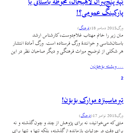
تپهٔ پنچ‌پیران لاهیجان، محوطهٔ باستانی یا
پارکینگ عمومی؟!
ورگ
2015 دسامبر 18
(
فرهنگ
)
متن زیر را خانم مهتاب غلام‌دوست، کارشناس ارشد
باستان‌شناسی و خوانندهٔ ورگ فرستاده است. ورگ آمادهٔ انتشار
هر شکلی از توضیح میراث فرهنگی و دیگر صاحبان نظر در این
مورد است. یادم می‌آید اوّلین بار پاییز سه سال پیش بود که در
… ويشته بۊخؤنين
جریان انجام پروژه‌ٔ درسی‌ام، از تپهٔ پنج‌پیران بازدید و عکس‌برداری
کردم.…
2
تيرماسينزه موارک بۊبۊن!
ورگ
2015 نوامبر 17
(
فرهنگ
)
متنی که می‌خوانید، نه برای پژوهش از چند و چون گذشته و نه
برای دقت در جزئيات بازمانده از گذشته، بلکه تنها و تنها برای