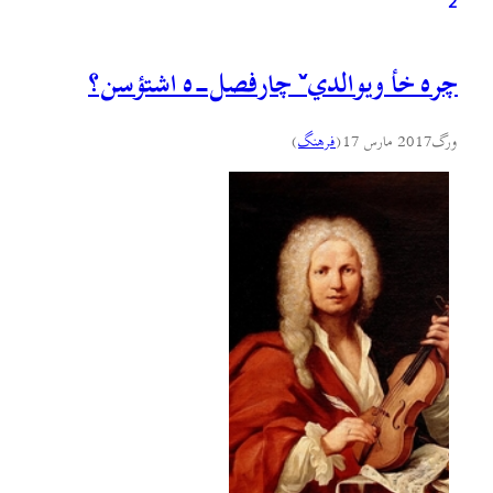
2
چره خأ ویوالديˇ چارفصل-ه اشتؤسن؟
ورگ
2017 مارس 17
(
فرهنگ
)