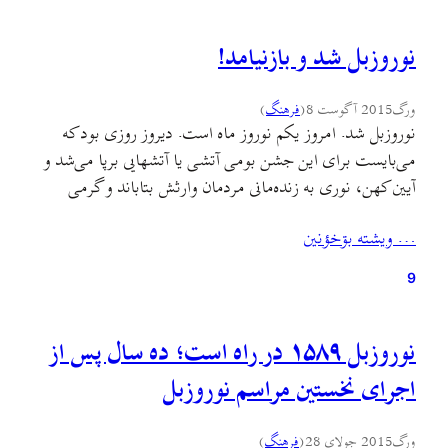
width=”80%” height=”75″ iframe=”true” /] این
برنامه را بشنوید و اگر دوستش داشتید به دوستان خود برسانید.
نوروزبل شد و بازنیامد!
ورگ
2015 آگوست 8
(
فرهنگ
)
نوروزبل شد. امروز یکم نوروز ماه است. دیروز روزی بود که
می‌بایست برای این جشن بومی آتشی یا آتشهایی برپا می‌شد و
آیین کهن، نوری به زنده‌مانی مردمان وارثش بتاباند و گرمی
ببخشد که گرمای خشکسال نیمهٔ تابستان را شکسته باشد تا
… ويشته بۊخؤنين
زنده‌مانی ما را به زندگانی فراکشد که مستحقش هستیم یا دستکم
فکر می‌کنیم…
9
نوروزبل ۱۵۸۹ در راه است؛ ده سال پس از
اجرای نخستین مراسم نوروزبل
ورگ
2015 جولای 28
(
فرهنگ
)