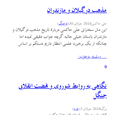
مذهب در گیلان و مازندران
علی حاکمی
2018 جولای 30
(
فرهنگ
)
این متن سخنرانی علی حاکمی دربارهٔ تاریخ مذهب در گیلان و
مازندران باستان خیلی جالبه. گرچه جواب دقیقی نمیده اما
چنانکه از یک برخورد علمی انتظار داریم دستکم بر اساس
یافته‌ها نشانه‌هایی در توصیف جواب ما میده که تصویر روشنتری
… ويشته بۊخؤنين
از گذشته اعتقادی و فرهنگی جامعهٔ خودمون داشته باشیم. این
متن رو از اینجا بگیرین…
0
نگاهی به روابط شوروی و نهضت انقلابی
جنگل
ورگ
2018 جولای 2
(
غىره
)