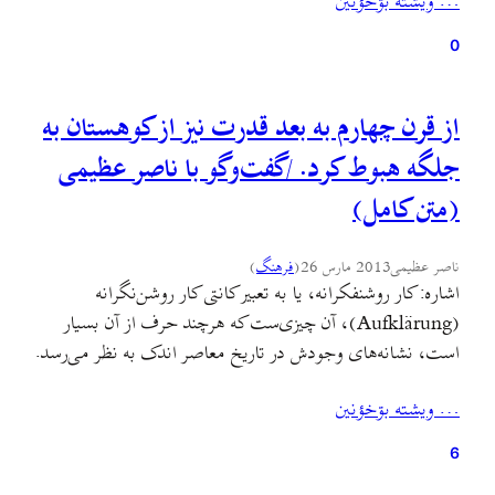
… ويشته بۊخؤنين
می‌شود تجربه‌ای آشناست.همچنین طرح این پرسش برای
بزرگ‌ترها و…
0
از قرن چهارم به بعد قدرت نیز از کوهستان به
جلگه هبوط کرد. /گفت‌وگو با ناصر عظیمی
(متن کامل)
ناصر عظیمی
2013 مارس 26
(
فرهنگ
)
اشاره: کار روشنفکرانه، یا به تعبیر کانتی کار روشن‌نگرانه
(Aufklärung)، آن چیزی‌ست که هرچند حرف از آن بسیار
است، نشانه‌های وجودش در تاریخ معاصر اندک به نظر می‌رسد.
از این جهت شاید دو کار ارزشمند دکتر ناصر عظیمی (تاریخ
… ويشته بۊخؤنين
تحولات اقتصادی-اجتماعی گیلان و جغرافیای سیاسی جنبش و
انقلاب جنگل) در کنار مقاله‌های مختلف این دانش‌آموخته‌ی…
6