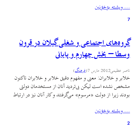
… ويشته بۊخؤنين
ترتیب نبود این کارگاه در هر محدوده‌ای به معنی کند و بطئی شدن
فرایند…
7
گروه‌های اجتماعی و شغلی گیلان در قرون
وسطا – بخش چهارم و پایانی
ناصر عظیمی
2012 مارس 7
(
فرهنگ
)
خلابر و خلابران: معنی و مفهوم دقیق خلابر و خلابران تاکنون
مشخص نشده است لیکن بی‌تردید آنان از مستخدمان دولتی
بودند زیرا از دولت «مرسوم» می‌گرفتند و کار آنان نیز در ارتباط
با نظامیان بود. منوچهر ستوده تصحیح‌کننده‌ی کتاب مرعشی،
… ويشته بۊخؤنين
آنان را «سربازان خاصه‌ی سلطان» می‌داند و رابینو می‌گوید که
آنان «خدمتگزارانی [بودند] که خوراک…
2