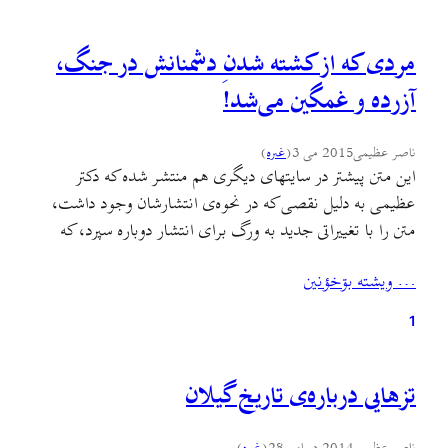
مردی که از کشته شدنِ دشمنانش در جنگ،
آزرده و غمگین می‌شد!
ناصر عظیمی
2015 می 3
(
غىره
)
این متن پیشتر در سایتهای دیگری هم منتشر شده که دکتر
عظیمی به دلیل نقصی که در نحوه‌ی انتشارشان وجود داشت،
متن را با تغییراتی جدید به ورگ برای انتشار دوباره سپرد، که
می‌خوانید. تحولات خاورمیانه، رواج خشونت‌های مذهبی، کشتار
… ويشته بۊخؤنين
و برده‌گیری زنان و کودکان و موج نفرت‌پراکنی‌های عقیدتی و
مذهبی، سال‌های سیاهی را برای…
1
تزهایی درباره‌ی تاریخ گیلان