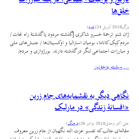
خلق‌ها
ورگ
2019 آوریل 24
(
غىره
)
ژان شنو ترجمهٔ خسرو شاکری [گذشته مردود یا گذشتهٔ راه نجات /
مردم کِبِک کانادا، بومیان استرالیا و اوکسیتان‌ها / جنبش‌های ملی
و مبارزات اجتماعی لنگر در گذشته دارند: بورژوازی و مردم/
تله‌های گذشتهٔ اسطوره‌ئی: دقت علمی و گذشت‌ ناپذیری سیاسی
… ويشته بۊخؤنين
/ «سال ۰۱» چون قطع و توقفی در زمان.] در مبارزهٔ با نظام
موجود،…
نگاهی دیگر به نقشمایه‌های جام زرین
«افسانهٔ زندگی» در مارلیک
علی اکبر وحدتی
2018 نوامبر 26
(
فرهنگ
)
مقاله‌ای جالب که تفسیر عزت الله نگهبان از جام زرین معروف