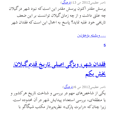
ناصر عظیمی
2012 می 13
(
فرهنگ
)
پرسش مقدر اکنون پرسش مقدر این است که نبود شهر در گیلان
چه علتی داشت و از چه زمانی گیلان توانست بر این ضعف
تاریخی خود غلبه نماید؟ پاسخ به اجمال این است که فقدان شهر
در گیلان به فقدان تمرکز قدرت در این محدوده‌ی جغرافیایی بر
… ويشته بۊخؤنين
می‌گشت. اما بلافاصله این پرسش مطرح می‌شود که…
5
فقدان شهر، ویژگی اصلی تاریخ قدیم گیلان/
بخش یکم
ناصر عظیمی
2012 می 6
(
فرهنگ
)
یکی از شاخص‌های مهم در بررسی و شناخت تاریخ هر کشور و
یا منطقه‌ای، بررسی استعداد پیدایش شهر در آن محدوده است.
زیرا چنان که «رابرت پارک» نظریه‌پرداز مکتب شیگاگو با
هوشمندی گفته است، «شهر کارگاه تمدن بشر بوده است». بدین