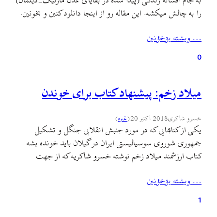
به جام افسانهٔ زندگی (پیدا شده در بقایای تمدن مارلیک-دیلمان)
را به چالش میکشه. این مقاله رو از اینجا دانلود کنین و بخونین.
… ويشته بۊخؤنين
0
میلاد زخم: پیشنهاد کتاب برای خوندن
خسرو شاکری
2018 اکتبر 20
(
غىره
)
یکی از کتابهایی که در مورد جنبش انقلابی جنگل و تشکیل
جمهوری شوروی سوسیالیستی ایران در گیلان باید خونده بشه
کتاب ارزشمند میلاد زخم نوشته خسرو شاکریه که از جهت
فراگیری مشاهده و مطالعه اسناد و نامه نگاری ها و وسعت دید
… ويشته بۊخؤنين
پژوهشگر در این زمینه یک نمونه بی مثاله. این پژوهش ضمن
نگاه انتقادیش…
1