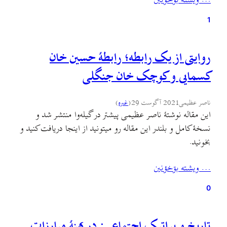
… ويشته بۊخؤنين
ابزار تبلیغات و جدالهای روزمرهٔ شفاهی شبه‌مکتوب که در…
1
روایتی از یک رابطه؛ رابطهٔ حسین خان
کسمایی و کوچک خان جنگلی
ناصر عظیمی
2021 آگوست 29
(
غىره
)
این مقاله نوشتهٔ ناصر عظیمی پیشتر در گیله‌وا منتشر شد و
نسخهٔ کامل و بلندر این مقاله رو میتونید از اینجا دریافت کنید و
بخونید.
… ويشته بۊخؤنين
0
تاریخ و پراتیک اجتماعی: در پهنهٔ مبارزات