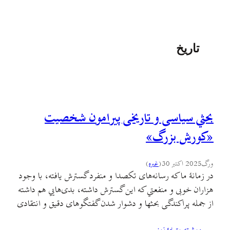
تاریخ
بحثي سیاسی و تاریخی پیرامون شخصیت
«کورش بزرگ»
ورگ
2025 اکتبر 30
(
غىره
)
در زمانهٔ ما که رسانه‌های تکصدا و منفرد گسترش یافته، با وجود
هزاران خوبی و منفعتي که اين گسترش داشته، بدی‌هایي هم داشته
از جمله پراکندگی بحثها و دشوار شدن گفتگوهای دقیق و انتقادی
و علمی مکتوب که پایه و اساس فرایندهای پژوهشی باشد و نه