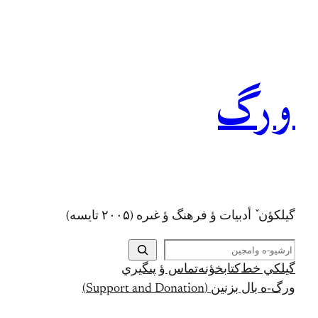
رفتن
به
محتوا
ورگ
گيلکؤن ٚ أدبیات ؤ فرهنگ ؤ غىره (۲۰۰۵ تايسه)
ج
س
گيلکي خط
کتابخؤنه
تماس ؤ پىگيري
ت
ورگ-ه بال بزنين (Support and Donation)
ج
و