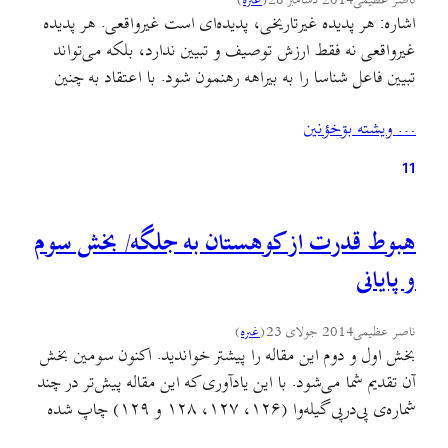
ناصر عظیمی
2014 دسامبر 28
(
غىره
)
اشاره: هر پدیده غیرتاریخی، پدیده‌ای است غیرواقعی. هر پدیده
غیرواقعی نه فقط ارزش توصیف و تبیین ندارد، بلکه می‌تواند
تبیین فاعل شناسا را به بیراهه رهنمون شود. با اعتقاد به چنین
اهمیتی برای تاریخ است که می‌توان گفت: هر پدیده طبیعی،
… ويشته بۊخؤنين
اقتصادی، اجتماعی و فرهنگی از بطن و متن تاریخ هستی یافته
و نمی‌توان آن…
11
هبوط قدرت از کوهستان به جلگه/ بخش سوم
و پایانی
ناصر عظیمی
2014 جولای 23
(
غىره
)
بخش اول و دوم این مقاله را پیشتر خواندید. اکنون سومین بخش
آن تقدیم شما می‌شود. با این یادآوری که این مقاله پیش‌تر در چند
شماره‌ی پی‌درپی گیله‌وا (۱۲۶، ۱۲۷، ۱۲۸ و ۱۲۹) چاپ شده
اما نسخه‌ی وبلاگ ورگ، آخرین و کامل‌ترین نسخه‌ی این مقاله