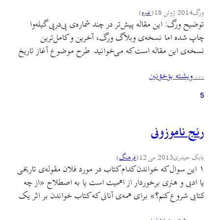
ورگ
2014 ژوئن 18
(
غىره
)
توضیح ورگ: این مقاله پیش‌تر در چند شماره‌ی پی‌درپی گیله‌وا
چاپ شده اما نسخه‌ی وبلاگ ورگ، آخرین و کامل‌ترین
نسخه‌ی این مقاله است که می‌خوانید. طرح موضوع آغاز تاریخ
شکل گیری اولیه ی زندگی انسان در جلگه ی گیلان و به طریق
… ويشته بۊخؤنين
اولی آغاز پویش های فرهنگی هنوز هم یکی از ابهاماتی است که
تا…
5
رنج ناموزونی
بابک حیدری
2013 می 12
(
فرهنگ
)
۱ این سوال که خواندن کدام کتاب در مورد فلان مقوله‌ی تاریخی
یا ادبی و هنری برخوردار از اهمیت است یا به اصطلاح «از چه
کتابی شروع کنم؟» برای همه‌ی آنانی که کتاب خواندن بر اثر یک
اتفاق شخصی یا اجتماعی در زندگی‌شان تبدیل به ضرورت