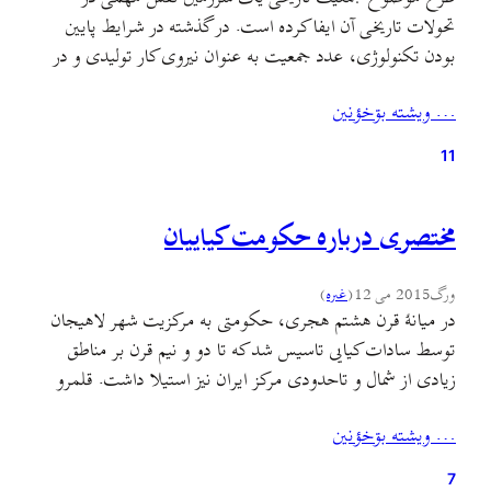
تحولات تاریخی آن ایفا کرده است. در گذشته در شرایط پایین
بودن تکنولوژی، عدد جمعیت به عنوان نیروی کار تولیدی و در
نتیجه حجم و اندازهٔ تولید و نهایتاً مازاد اقتصادی و همچنین
… ويشته بۊخؤنين
اندازهٔ نیروی نظامی و غیره اهمیتی به مراتب مهم‌تر از امروز داشته
است.…
11
مختصری درباره حکومت کیاییان
ورگ
2015 می 12
(
غىره
)
در میانهٔ قرن هشتم هجری، حکومتی به مرکزیت شهر لاهیجان
توسط سادات کیایی تاسیس شد که تا دو و نیم قرن بر مناطق
زیادی از شمال و تاحدودی مرکز ایران نیز استیلا داشت. قلمرو
این حکومت در کمترین حالت ناحیهٔ گیلان شرقی بیه‌پیش را از
… ويشته بۊخؤنين
کرانه‌های سپیدرود تا چالوس و مناطق کوهستانی طارم و الموت…
7