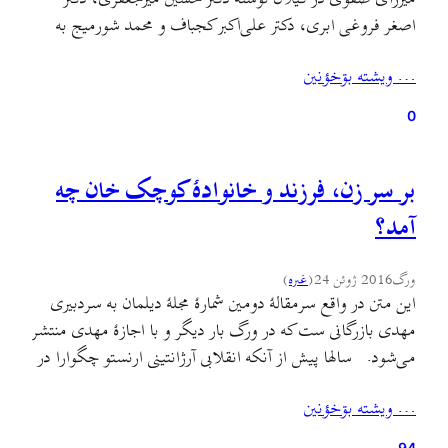
اصغر فروغی ابری، دکتر علی‌اکبر کجباف و محمد شورمیج به
مقطعی حساس در تاریخ ایران و گیلان میپرازد. این مقاله را از
… ويشته بۊخؤنين
اینجا بگیرید و بخوانید.
0
بر سر زن، فرزند و خانوادهٔ کوچک خان چه
آمد؟
ورگ
2016 ژوئن 24
(
غىره
)
این متن در واقع سرمقالهٔ دومین شمارهٔ مجلهٔ دیلمان به سردبیری
مهدی بازرگانی ست که در ورگ بار دیگر و با اجازهٔ مهدی منتشر
می‌شود. سالها پیش از آنکه انقلابی آرژانتینی ارنستو چگوارا در
بولیوی طی عملیاتی که توسط سازمان سیا طراحی شده بود
… ويشته بۊخؤنين
دستگیر و به طرز فجیعی کشته شود، میرزا کوچک جنگلی…
94