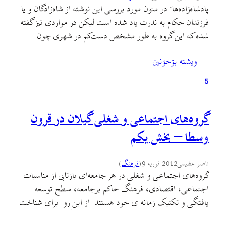
پادشاه‌زاده‌ها: در متون مورد بررسی این نوشته از شاه‌زادگان و یا
فرزندان حکام به ندرت یاد شده است لیکن در مواردی نیز گفته
شده که این گروه به طور مشخص دست‌کم در شهری چون
لاهیجان به صورت یک گروه اجتماعی شناخته شده حضور به
… ويشته بۊخؤنين
هم رسانیده و نام ونشانی نزد عموم داشته‌اند: «و حضرت
سلطانی…
5
گروه‌های اجتماعی و شغلی گیلان در قرون
وسطا – بخش یکم
ناصر عظیمی
2012 فوریه 9
(
فرهنگ
)
گروه‌های اجتماعی و شغلی در هر جامعه‌ای بازتابی از مناسبات
اجتماعی، اقتصادی، فرهنگ حاکم برجامعه، سطح توسعه
یافتگی و تکنیک زمانه ی خود هستند. از این رو برای شناخت
وضعیت اجتماعی- سیاسی، اقتصادی و فرهنگی جامعه ی