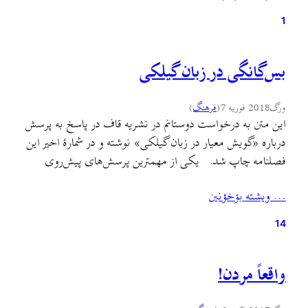
کردند.…
1
بس‌گانگی در زبان گیلکی
ورگ
2018 فوریه 7
(
فرهنگ
)
این متن به درخواست دوستانم در نشریه قاف در پاسخ به پرسش
درباره «گویش معیار در زبان گیلکی» نوشته و در شمارهٔ اخیر این
فصلنامه چاپ شد. یکی از مهمترین پرسش‌های پیش‌روی
نویسندگان و شاعران و فعالان قومی گیلک، پدیدهٔ چندگویشی یا
… ويشته بۊخؤنين
چندلهجه‌ای بودن زبان گیلکی است. پیش از اینکه در باتلاق
بحث قدیمی…
14
واقعاً مردن!