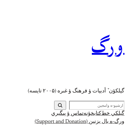
رفتن
به
محتوا
ورگ
گيلکؤن ٚ أدبیات ؤ فرهنگ ؤ غىره (۲۰۰۵ تايسه)
ج
س
گيلکي خط
کتابخؤنه
تماس ؤ پىگيري
ت
ورگ-ه بال بزنين (Support and Donation)
ج
و