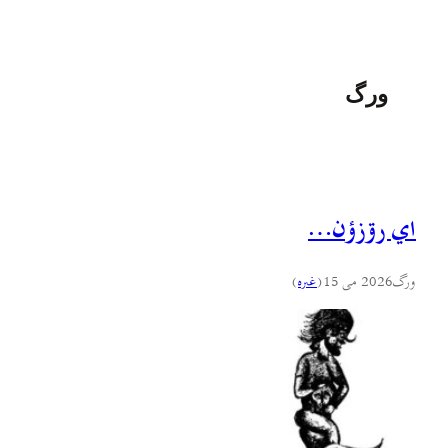
ورگ
اي رۊزؤن…
ورگ
2026 می 15
(
غىره
)