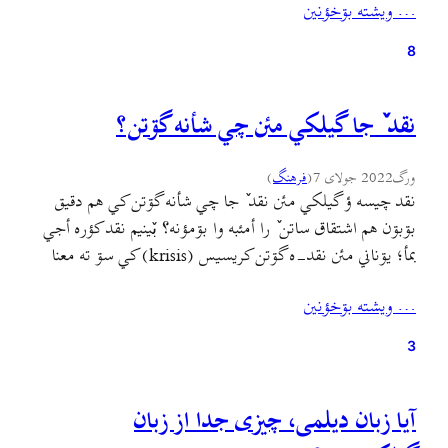
… ويشته بۊخؤنين
هم درسته که مردم جلگه (گیلان در…
8
نقد ٚ جا گيلکي مئن چي شأنه گۊتن؟
ورگ
2022 جولای 7
(
فرهنگ
)
نقد چيسه ؤ گيلکي مئن نقد ٚ جا چي شأنه گۊتن کي هم دقيق
بۊبۊن هم اشتقاق ساتن ٚ را أمئبه وا بۊمؤنه؟ بٚينيم نقد کؤره أجي
بمأ؛ يۊناني مئن نقد-ه گۊتن کریسیس (krisis) کي سۊ ته معنا
دأنه: یکته معني بؤحران (crise) ؤ تشنج ؤ آشۊب ؤ حالتي کي
… ويشته بۊخؤنين
چیزؤن يا کسؤن دکئنن يک…
3
آیا زبان دیلمی، چیزی جدا از زبان