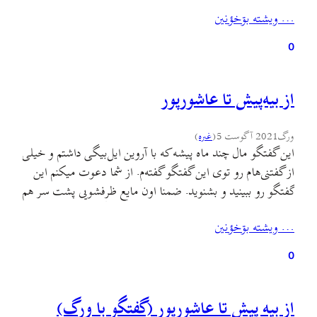
ره رأن بهار أیه. اي دیواري تقويم، یه جرگه هۊنرمند ٚ. جغلأن ٚ
… ويشته بۊخؤنين
زحمته کي تینین عکس ٚ سه بزنین…
0
از بیه‌پیش تا عاشورپور
ورگ
2021 آگوست 5
(
غىره
)
این گفتگو مال چند ماه پیشه که با آروین ایل‌بیگی داشتم و خیلی
از گفتنی‌هام رو توی این گفتگو گفته‌م. از شما دعوت میکنم این
گفتگو رو ببینید و بشنوید. ضمنا اون مایع ظرفشویی پشت سر هم
توی فجازی داستان شد. ? فقط در این حد بگم که استیکرم در
… ويشته بۊخؤنين
اومده. این هم از شانس…
0
از بیه پیش تا عاشورپور (گفتگو با ورگ)