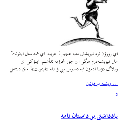
اي رۊزؤن ئره نيويشتن مئبه عجيب ٚ غريبه. اي همه سال اينترنت ٚ
مئن نيويشته‌درم هرگي اي جۊر تجرۊبه ندأشتم. ايتؤ کي اي
وبلاگ دۊنىا ادمؤن ئبه دسبرس نبي ؤ دئه «اينترنت» ٚ مئن دننئه‌بي
ؤ خالي جؤمۊري اسلامي مللي لابدؤن ٚ سر دسبرس ببي!سالؤن ٚ
… ويشته بۊخؤنين
پيش تصميم بىته‌بۊم مي اطلاعات ؤ بنويشتأن ؤ مي…
2
یادداشتی بر داستان نامه