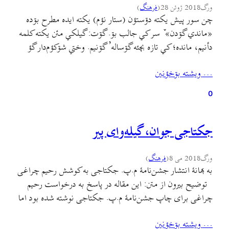
ورگ
2018 ژوئن 28
(
فرهنگ
)
چن سور پیش یکته دۊستؤن (ستار نؤم) يکته ايده مطرح بۊده
«ماندي گۊدن» ٚ سر کي جالب بۊ. گۊت: گيلکي مئن يکته کلمه
دأنيم، مانده؛ کي تازه بچئه گۊساله’ گۊنيم. وختي شۊکؤم‌دار گؤ
فارغ بنه، خئلي بيحال ؤ واکته’. شاید «ماندي کۊدن» هينأجي
… ويشته بۊخؤنين
بمأبۊن. يعني هأني خسته بۊبؤم کي بخيالي شۊکؤم‌دار گؤ ٚ مۊرسؤن
تازه…
0
جکتاجی جوان، گیله‌وای پیر
ورگ
2018 می 8
(
فرهنگ
)
به بهانهٔ انتشار جشن‌نامهٔ م.پ. جکتاجی به کوشش رحیم چراغی
توضیح بیرون از متن: این مقاله در پاسخ به درخواست رحیم
چراغی برای چاپ جشن‌نامهٔ م.پ. جکتاجی نوشته شده بود اما
پس از تحویل مطلب، جناب چراغی مقاله را نپسندیدند و در
… ويشته بۊخؤنين
نامه‌ای مفصل، چاپ آن را مشروط به حذف نیمهٔ دوم مقاله