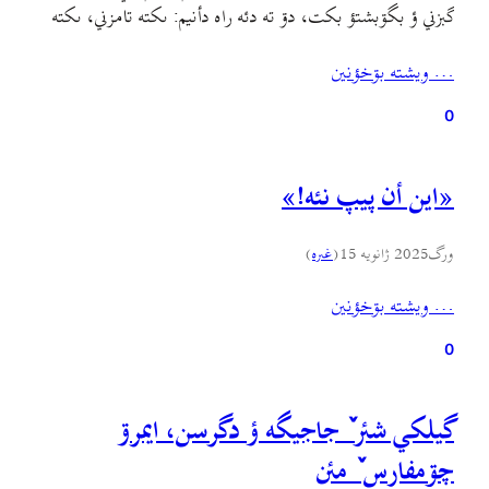
گبزني ؤ بگۊبشتؤ بکت، دۊ ته دئه راه دأنيم: ىکته تامزني، ىکته
ني خۊ کار-ه گۊدن ؤ عمل. همه ته جي ويشته هي اخري همرأ
… ويشته بۊخؤنين
شأنه ادمؤن-ه هاوجيرانئن [قانع گۊدن].
0
«اين أن پيپ نئه!»
ورگ
2025 ژانویه 15
(
غىره
)
… ويشته بۊخؤنين
0
گيلکي شئر ٚ جاجيگه ؤ دگرسن، ايمرۊ
چۊمفارس ٚ مئن