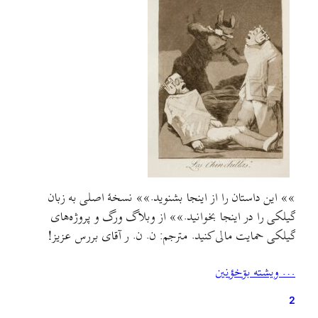
»» این داستان را از اینجا بشنوید.»» نسخهٔ اصلی به زبان
گیلکی را در اینجا بخوانید.»»‌ از وبلاگ ورگ و پروژه‌های
گیلکی حمایت مالی کنید. مترجم: ن. ن. ر آقای بررس عزیز!
سلام. باید ببخشید اگر شما را اینطور خطاب می‌کنم. اما چون هر
… ويشته بۊخؤنين
چه نامه‌تان را زیر و رو کردم، اسمی از شما پیدا…
2