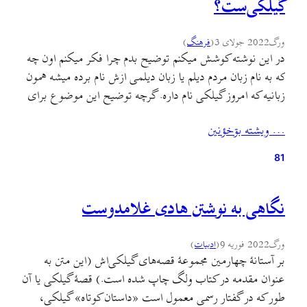
گیلکی‌ست؟
ورگ
2022 جولای 3
(
فرهنگ
)
در این نوشته کوشش میکنم توضیح بدم چرا فکر میکنم اون چه
که به نام زبان مردم دیلم یا زبان دیلمی ازش نام برده میشه همون
زبانیه که امروز گیلکی نام داره. گرچه توضیح این موضوع برای
کسی که با زبان گیلکی و گويشهای مختلفش در جلگه و
… ويشته بۊخؤنين
کوهستان و درون و بیرون استان گیلان…
81
نگاهی به نوشتن هادی غلامدوست
ورگ
2022 فوریه 9
(
ادبيات
)
بر آستانهٔ چهارمین مجموعهٔ قصه‌های گیلکی‌اش (این متن به
عنوان مقدمه در کتاب ولگ چاپ شده است.) قصهٔ گیلکی یا آن
طور که در گفتار رسمی معمول است «داستان کوتاه» گیلکی،