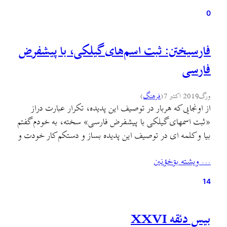
0
فارسیختن: ثبت اسم‌های گیلکی، با پیشفرض
فارسی
ورگ
2019 اکتبر 7
(
فرهنگ
)
از اونجایی که هربار در توصیف این پدیده، تکرار عبارت دراز
«ثبت اسمهای گیلکی با پیشفرض فارسی» سخته، به خودم گفتم
بيا و کلمه ای در توصیف این پدیده بساز و دستکم کار خودت و
افراد بعد از خودت رو –که ميخوان دربارهٔ اين پديده بنويسن و
… ويشته بۊخؤنين
فکر کنن- کمی راحت کن. توی گیلکی فعل…
14
بیس دئقه XXVI