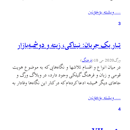
«قاف» تفاوتهای بسیاری دارد. این مقاله درواقع بسط آن
… ويشته بۊخؤنين
بحثي‌ست که قرار بود در دی ماه ۹۸ و در تالار…
3
تبار یک جریان: نیناکی، زیته و دوشمبه‌بازار
ورگ
2020 می 18
(
فرهنگ
)
در میان انواع و اقسام تلاشها و نگاه‌هایی که به موضوع هویت
قومی و زبان و فرهنگ گیلکی وجود دارد، در وبلاگ ورگ و
جاهای دیگر همیشه ادعا کرده‌ام که در کنار این نگاه‌ها وفادار به
نگاهی هستم که گرچه آبشخورش تمام تلاشهای پیشینیان ماست
… ويشته بۊخؤنين
اما تباری از آن خود هم دارد. از مشروطه به…
4