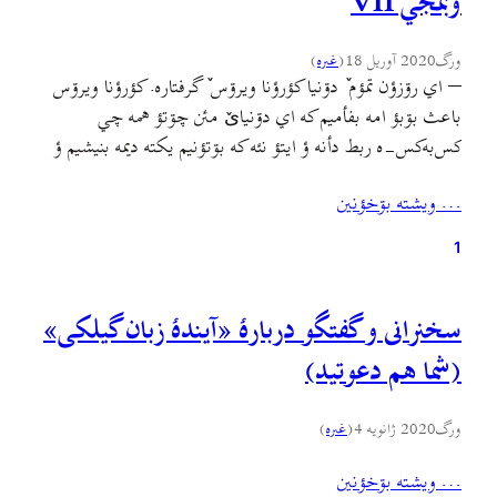
وبمجي VII
ورگ
2020 آوریل 18
(
غىره
)
– اي رۊزؤن تمؤم ٚ دۊنیا کؤرؤنا ویرۊس ٚ گرفتاره. کؤرؤنا ويرۊس
باعث بۊبؤ امه بفأميم که اي دۊنیایٚ مئن چۊتؤ همه چي
کس‌به‌کس-ه ربط دأنه ؤ ايتؤ نئه که بۊتؤنيم يکته ديمه بنيشيم ؤ
امئه حساب-ه دۊنيا يأجي سيوا بکۊنيم. کؤرؤنا ويرۊس اينأن
… ويشته بۊخؤنين
نۊشؤن بدأ که هرته کشور ٚ مئن دؤلتؤن ؤ حۊکۊمتؤن أول…
1
سخنرانی و گفتگو دربارهٔ «آیندهٔ زبان گیلکی»
(شما هم دعوتید)
ورگ
2020 ژانویه 4
(
غىره
)
… ويشته بۊخؤنين