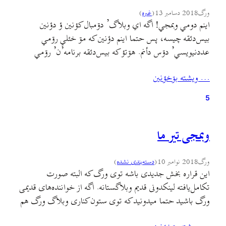
ورگ
2018 دسامبر 13
(
غىره
)
اینم دومي وبمجي! اگه اي وبلاگ’ دۊمبال کؤنین ؤ دؤنین
بیس‌دئقه‌ چیسه، پس حتما اینم دؤنین که مۊ خئلي رۊمي
عددنیویسي’ دۊس دأنم. هۊتؤ که بیس‌دئقه برنامه’ن’ رۊمي
عددؤن ٚ جي نیویسنم، تصمیم بیتم وبمجي مطالبم رۊمي اعداد ٚ
… ويشته بۊخؤنين
جي شۊماره بزنم. أگه خأ بۊدؤنين دئباري رۊم (رۊم ٚ باستان) ٚ مئن
نؤمره’ن (عددؤن) چۊتؤ…
5
وبمجی تیر ما
ورگ
2018 نوامبر 10
(
دسته‌بندی نشده
)
این قراره بخش جدیدی باشه توی ورگ که البته صورت
تکامل‌یافته لینکدونی قدیم وبلاگستانه. اگه از خواننده‌های قدیمی
ورگ باشید حتما میدونید که توی ستون کناری وبلاگ ورگ هم
بخش وبمجی به انتشار لینکها و مطالب جالب (از نگاه ورگ)