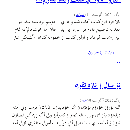
ورگ
2021 آگوست 11
(
ادبيات
)
بالاخره این کتاب آماده شد و باري از دوشم برداشته شد. در
مقدمه توضيح دادم در مورد اين بار. حالا اما خوشحالم که تمام
اين زحمات ثمر داد و اولين کتاب از مجموعه کتابهای گيلکي شئر
ورگ منتشر شد. اين کتاب رو با کليک روی تصویر بالا یا از
… ويشته بۊخؤنين
اینجا در فرمت پی‌دی‌اف دریافت کنید…
11
نؤ سال ؤ تازه تقویم
ورگ
2021 آگوست 9
(
غىره
)
شمه نؤرۊز خۊرؤم بۊبۊن ؤ شمه خؤنابدؤن. ۱۵۹۵ برسئه ولي أمئه
دیلخۊشیئن اي چن ساله کمتر ؤ کمترأبؤ ولي أگه زیندگي فصلؤن ٚ
شؤن ؤ أمأنه، اي سیا فصل أني دوأرنه. مأمولي مظفري قؤلي أمه