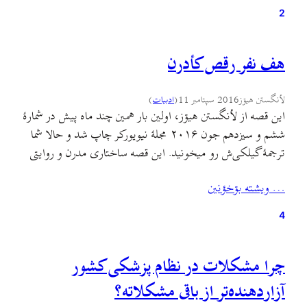
اشتؤنين ؤ چنته…
2
هف نفر رقص کأدرن
لأنگستن هيۊز
2016 سپتامبر 11
(
ادبيات
)
این قصه از لأنگستن هیۊز، اولین بار همین چند ماه پیش در شمارهٔ
ششم و سیزدهم جون ۲۰۱۶ مجلهٔ نیویورکر چاپ شد و حالا شما
ترجمهٔ گیلکی‌ش رو میخونید. این قصه ساختاری مدرن و روایتی
ساده داره. روایتی ساده اما متورم از فشردگی تضادها و
… ويشته بۊخؤنين
تناقضهای مختلف جامعهٔ آمریکای دههٔ ۶۰ میلادی. به بیان
بهتر…
4
چرا مشکلات در نظام پزشکی کشور
آزاردهنده‌تر از باقی مشکلاته؟