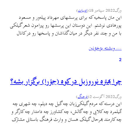
ورگ
2022 سپتامبر 18
(
ادبيات
)
اين متن پاسخیه که برای پرسشهای مهرداد پیله‌ور و مسعود
پورهادی نوشتم. این دوستان این پرسشها رو پیرامون شعر گیلکی
با من و چند نفر دیگر در میان گذاشتن و پاسخها رو در کانال
تلگرامی گیله‌برازه منتشر میکنن. حالا میتونید متن کامل پرسشها
… ويشته بۊخؤنين
و پاسخهای من رو در اینجا بخونید: مهرداد جؤن، تي سؤالات
ٚ…
2
چرا بهتره نوروزبل در کوه (جؤرا) برگزار بشه؟
ورگ
2022 آگوست 2
(
فرهنگ
)
اين درسته که مردم گیلکی‌زبان چه گیل چه دیلم، چه شهری چه
گیلمرد چه کلایی و چه گالش، چه کشاورز چه دامدار چه کارگر و
چه کارمند بهرحال گیلک هستن و وارث فرهنگ باستانی مشترک
و این هم درسته که تقويم دیلمی میراث مشترک این مردمه و این