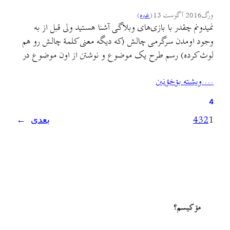
ورگ
2016 آگوست 13
(
غىره
)
نمیدونم چقدر با بازی‌های وبلاگی آشنا هستید ولی قبل از به
وجود اومدن سرگرمی چالش (که دیگه معنی کلمهٔ چالش رو هم
لوث کرده) رسم طرح یک موضوع و نوشتن از اون موضوع در
وبلاگستان رایج بود؛ که البته من با جادی موافقم که امروزه اسم
… ويشته بۊخؤنين
مناسبترش میتونه بازی شبکه‌ای باشه. این بار “نظام
مشکل‌دار…
4
1
2
3
4
بعدی
→
مۊ کيسم؟