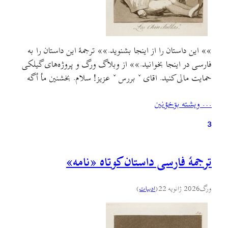
»» این داستان را از اینجا بشنوید.»» ترجمهٔ این داستان را به
فارسی در اینجا بخوانید.»»‌ از وبلاگ ورگ و پروژه‌های گیلکی
حمایت مالی کنید. اقای ˇ بررس ˇ عزیز! سلام. بخشنین مأ أگه
شمه-ره ایتؤ خطاب کؤنم أمما چۊن هرچي شیمئه نامه-أ جیر ؤ
… ويشته بۊخؤنين
جؤر بۊدم شیمه نؤم-ه نیأتم، بۊتم بئتره هۊ عؤنوان أجي…
3
ترجمهٔ فارسی داستان کوتاه «نامه»
ورگ
2026 ژانویه 22
(
ادبيات
)