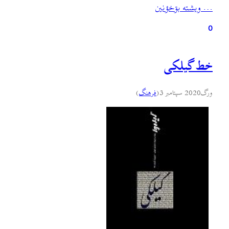
… ويشته بۊخؤنين
کي صمد بهرنگي بنویشته. اي داستؤن کي زأکؤن ئبه…
0
خط گیلکی
ورگ
2020 سپتامبر 3
(
فرهنگ
)