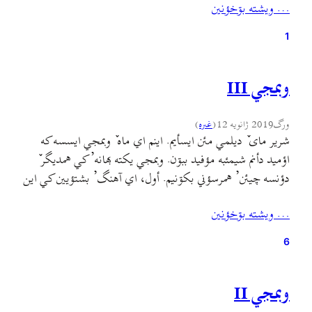
… ويشته بۊخؤنين
بۊخؤنين. البته خئلي اساتيد ؤ کارشناسؤن هؤشدار…
1
وبمجي III
ورگ
2019 ژانویه 12
(
غىره
)
شریر مای ٚ دیلمي مئن ایسأیم. اینم اي ماه ٚ وبمجي ایسسه که
اؤمید دأنم شیمئبه مؤفيد ببۊن. وبمجي یکته بهانه’ کي همدیگر ٚ
دؤنسه چيئن’ همرسؤني بکۊنيم. أول، اي آهنگ’ بشتؤیین کي این
ٚ نؤم ایسسه کاکۊلی، ارسلان یاورزاده خؤندگي جي. چرا باید
… ويشته بۊخؤنين
منطقهٔ آزاد را از بندر انزلی بیرون کرد؟ اي مطلب خؤندن…
6
وبمجي II