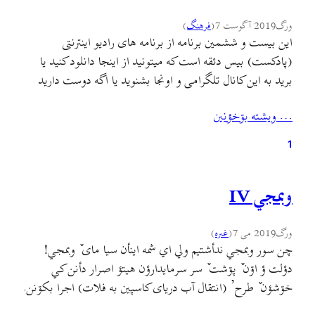
ورگ
2019 آگوست 7
(
فرهنگ
)
این بیست و ششمین برنامه از برنامه های رادیو اینترنتی
(پادکست) بیس دئقه است که میتونید از اینجا دانلود کنید یا
برید به این کانال تلگرامی و اونجا بشنوید یا اگه دوست دارید
توی ساندکلاد بشنوید.یادتون نره که شنونده های این برنامه فقط
… ويشته بۊخؤنين
به کمک همرسانی و معرفی شما بیشتر خواهد شد. توی این
برنامه…
1
وبمجي IV
ورگ
2019 می 7
(
غىره
)
چن سور وبمجي ندأشتيم ولي اي شمه اينأن سیا مای ٚ وبمجي!
دؤلت ؤ اۊن ٚ پۊشت ٚ سر سرمایدارؤن هيتؤ اصرار دأنن کي
خۊشؤن ٚ طرح’ (انتقال آب دریای کاسپین به فلات) اجرا بکۊنن.
دامؤن خۊش ٚ مبلاگ ٚ مئن دۊ ته مقاله دؤجه کي پيشنهاد کؤنم