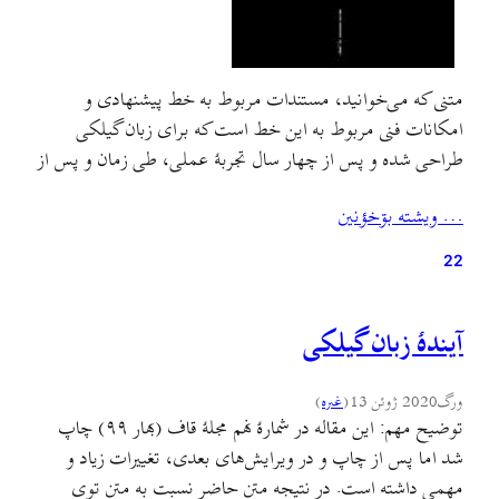
متنی که می‌خوانید، مستندات مربوط به خط پیشنهادی و
امکانات فنی مربوط به این خط است که برای زبان گیلکی
طراحی شده و پس از چهار سال تجربهٔ عملی، طی زمان و پس از
استفادهٔ کاربران بسیاری در اینترنت و بیرون از آن، به مرور
… ويشته بۊخؤنين
ضعفهای آن مشخص و برطرف شده و یا پیشنهاداتی به…
22
آیندهٔ زبان گیلکی
ورگ
2020 ژوئن 13
(
غىره
)
توضیح مهم: این مقاله در شمارهٔ نهم مجلهٔ قاف (بهار ۹۹) چاپ
شد اما پس از چاپ و در ویرایش‌های بعدی، تغییرات زیاد و
مهمی داشته است. در نتیجه متن حاضر نسبت به متن توی