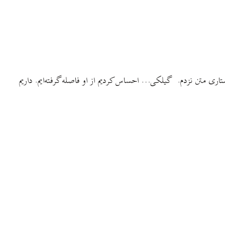
تاری متن نزدم. گیلکی… احساس کردیم از او فاصله گرفته‌ایم. داریم