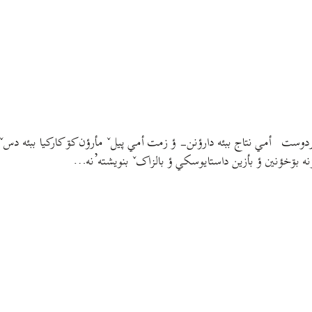
بشردوست أمي نتاج ببئه دارؤنن- ؤ زمت أمي پیلˇ مأرؤن کۊ کارکیا ببئه دس
رؤنه بۊخؤنين ؤ بأزين داستایوسکي ؤ بالزاکˇ بنويشته’نه…