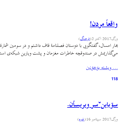
واقعاً مردن!
ورگ
2017 اکتبر 2
(
فرهنگ
)
بهار امسال، گفتگويى با دوستان فصلنامهٔ قاف داشتم و در سومین شمار
می‌گذاریمش در صندوقچه خاطرات مغزمان و پشت ویترین شبکه‌ی استانی.
… ويشته بۊخؤنين
118
سۊباینˇسر ویریسأن.
ورگ
2017 سپتامبر 16
(
غىره
)