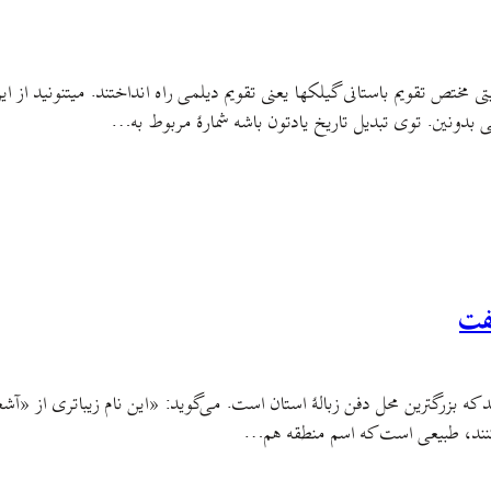
می بدونین. توی تبدیل تاریخ یادتون باشه شمارهٔ مربوط به…
فت
د که بزرگترین محل دفن زبالۀ استان است. می‌گوید: «این نام زیباتری از «آ
 کنند، طبیعی است که اسم منطقه هم…