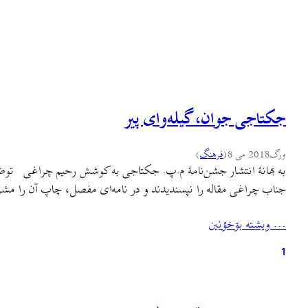
جکتاجی جوان، گیله‌وای پیر
ورگ
2018 می 8
(
فرهنگ
)
به بهانهٔ انتشار جشن‌نامهٔ م.پ. جکتاجی به کوشش رحیم چراغی توض
جناب چراغی مقاله را نپسندیدند و در نامه‌ای مفصل، چاپ آن را مشر
… ويشته بۊخؤنين
1