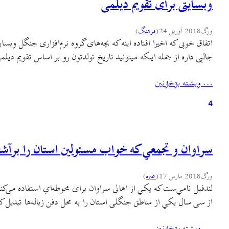
وبسایتی برای تقویم دیلمی
ورگ
2018 آوریل 24
(
فرهنگ
)
جالبی داره از جمله اینکه میتونید تاریخ تولدتون رو بر اساس تقویم دیل
… ويشته بۊخؤنين
4
سراوان و تجمعي که خواب مسئولین استان را برآش
ورگ
2018 مارس 17
(
غىره
)
لندفیل نامي‌ست که یکي از اهالی سراوان برای محوطه‌اي استفاده می‌کن
از سی سال یکي از مناطق جنگلی استان را به محل دفن زباله‌ها تبدیل
… ويشته بۊخؤنين