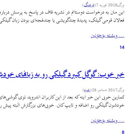
ورگ
2018 فوریه 7
(
فرهنگ
)
این متن به درخواست دوستانم در نشریه قاف در پاسخ به پرسش درباره
فعالان قومی گیلک، پدیدهٔ چندگویشی یا چندلهجه‌ای بودن زبان گیلک
… ويشته بۊخؤنين
14
خبر خوب: گوگل کیبرد گیلکی رو به زبانهای خودش
ورگ
2017 دسامبر 28
(
غىره
)
کمترین خوبی این خبر اینه که بعد از این کاربران اندروید توی گوشی‌ها
خودشون گیلکی رو اضافه و تایپ کنن. خوبی‌های بزرگترش البته پیش 
… ويشته بۊخؤنين
8