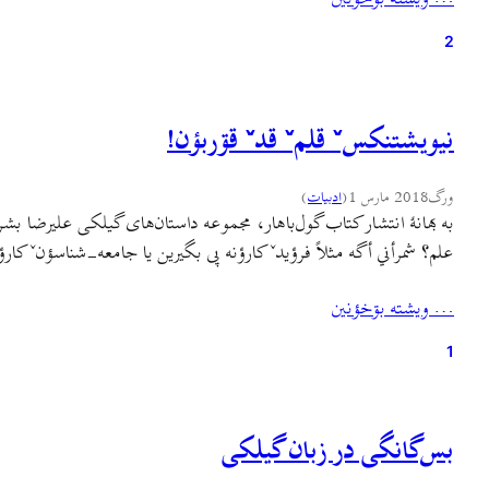
2
نيويشتنکسˇ قلمˇ قدˇ قۊربؤن!
ورگ
2018 مارس 1
(
ادبيات
)
به بهانهٔ انتشار کتاب گول‌باهار، مجموعه داستان‌های گیلکی علیرضا 
علم؟ شمرأني أگه مثلاً فرؤیدˇ کارؤنه پی بگيرين یا جامعه-شناسؤنˇ کا
… ويشته بۊخؤنين
1
بس‌گانگی در زبان گیلکی