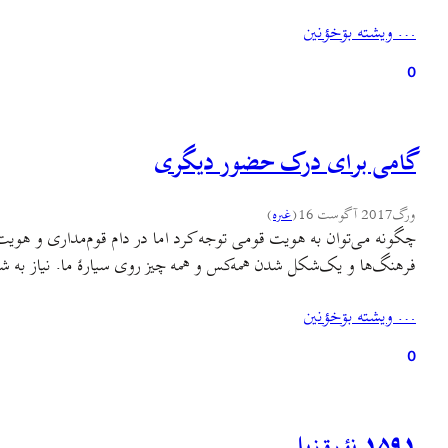
… ويشته بۊخؤنين
0
گامی برای درک حضور دیگری
ورگ
2017 آگوست 16
(
غىره
)
چگونه می‌توان به هویت قومی توجه کرد اما در دام قوم‌مداری و هویت
فرهنگ‌ها و یک‌شکل شدن همه‌کس و همه چیز روی سیارهٔ ما. نیاز به 
… ويشته بۊخؤنين
0
۱۵۹۱ نؤرۊزبل