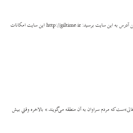
اتفاق خوبی که اخیرا افتاده اینه که بچه‌های گروه نرم‌افزاری جنگل وبسایتی مختص تقویم باستانی گیلکها یعنی تقویم دیلمی راه انداختند. میتنونید از این آدرس به این سایت برسید: http://giltime.ir این سایت امکانات
شغالی»ست که مردم سراوان به آن منطقه می‌گویند.» بالاخره وقتي بیش