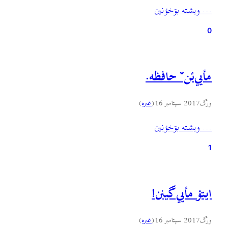
… ويشته بۊخؤنين
0
مأیي‌ئنˇ حافظه.
ورگ
2017 سپتامبر 16
(
غىره
)
… ويشته بۊخؤنين
1
ایتؤ مأیي گینن!
ورگ
2017 سپتامبر 16
(
غىره
)