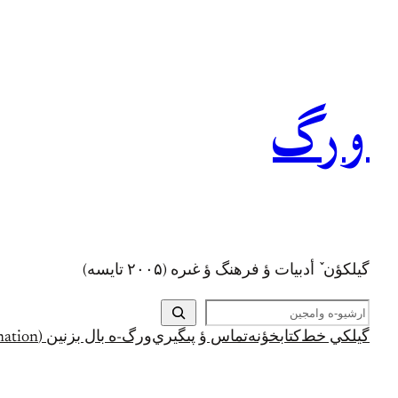
رفتن
به
محتوا
ورگ
گيلکؤن ٚ أدبیات ؤ فرهنگ ؤ غىره (۲۰۰۵ تايسه)
ج
س
گيلکي خط
کتابخؤنه
تماس ؤ پىگيري
ورگ-ه بال بزنين (Support and Donation)
ت
ج
و