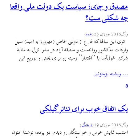
مصدق و چای؛ سیاست یک دولت ملی واقعا
چه شکلی ست؟
ورگ
2016 جولای 25
(
غىره
)
توی این سالها که فارغ از دولتی خاص (مهرورز یا امید) سیل
واردات به کشور روانه‌ست و منطقهٔ آزاد در بندر انزلی به مثابهٔ
شرکتی غول‌آسا با “اقتدار” زمینه رو برای پخش و توزیع این
واردات در استان و بین طبقات برخوردار فراهم میکنه و حرکت
… ويشته بۊخؤنين
کشتی‌های باربری بین انزلی و کشورهای حاشیهٔ دریای…
8
یک اتفاق خوب برای تئاتر گیلکی
ورگ
2016 جولای 19
(
فرهنگ
)
امشب نمایش خرس و خواستگار رو دیدم. دو پرده، نوشتهٔ آنتون