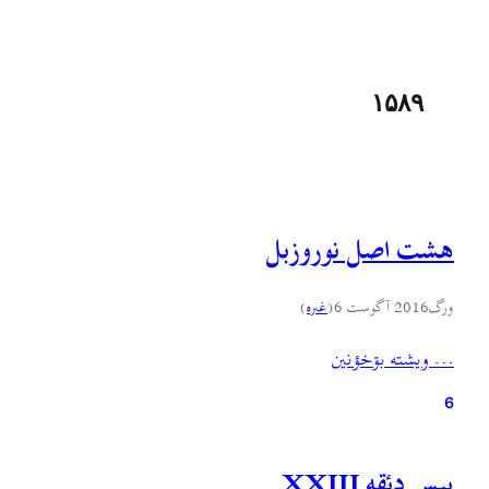
۱۵۸۹
هشت اصل نوروزبل
ورگ
2016 آگوست 6
(
غىره
)
… ويشته بۊخؤنين
6
بيس دئقه XXIII