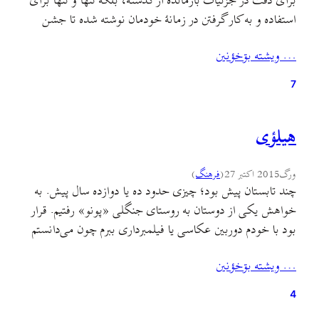
برای دقت در جزئيات بازمانده از گذشته، بلکه تنها و تنها برای
استفاده و به کار گرفتن در زمانهٔ خودمان نوشته شده تا جشن
تیرماسینزه به عنوان جشنی زیبا که هنوز می‌تواند بهانه‌ای باشد
… ويشته بۊخؤنين
برای دور هم جمع شدن و شاد بودن…
7
هیلؤی
ورگ
2015 اکتبر 27
(
فرهنگ
)
چند تابستان پیش بود؛ چیزی حدود ده یا دوازده سال پیش. به
خواهش یکی از دوستان به روستای جنگلی «پونو» رفتیم. قرار
بود با خودم دوربین عکاسی یا فیلمبرداری ببرم چون می‌دانستم
شب تکرارناشدنی‌ای را در پیش دارم؛ ولی نشد و فقط با کمانچه
… ويشته بۊخؤنين
عزم رفتن کردم و البته آن‌قدر هم بی‌مناسبت نبود رفتن بنده…
4