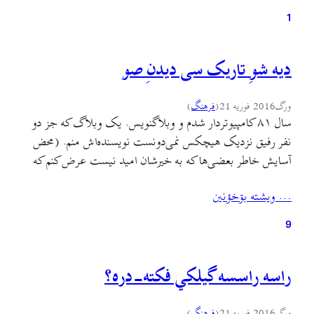
1
دیه شوِ تاریک سی دیدنِ صو
ورگ
2016 فوریه 21
(
فرهنگ
)
سال ۸۱ کامپیوتردار شدم و وبلاگنویس. یک وبلاگ که جز دو
نفر رفیق نزدیک هیچکس نمی‌دونست نویسنده‌اش منم. (محض
آسایش خاطر بعضی‌ها که به خیرشان امید نیست عرض کنم که
وبلاگ سیاسی نبود لطفا شر مرسانید.) اون زمان وبلاگها اغلب
… ويشته بۊخؤنين
موزیکی برای خودشون داشتند. این آهنگ یکی از وبلاگهایی بود
که یک شب توی اینترنت…
9
راسه راسسه گیلکي فکته-دره؟
ورگ
2016 فوریه 21
(
فرهنگ
)