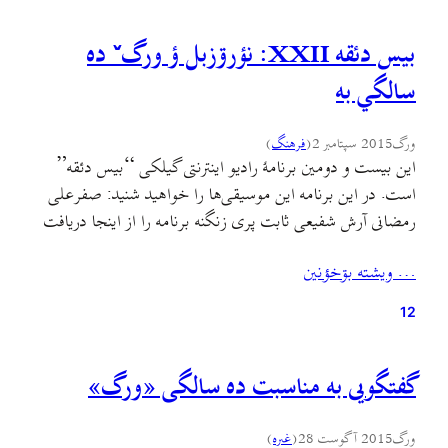
بيس دئقه XXII: نؤرۊزبل ؤ ورگˇ ده
سالگي به
ورگ
2015 سپتامبر 2
(
فرهنگ
)
اين بیست و دومین برنامهٔ رادیو اینترنتی گیلکی “بیس دئقه”
است. در این برنامه این موسیقی‌ها را خواهید شنید: صفرعلی
رمضانی آرش شفیعی ثابت پری زنگنه برنامه را از اینجا دریافت
کنید. [soundcloud
… ويشته بۊخؤنين
url=”https://api.soundcloud.com/tracks/224031927″
ue&show_user=true&show_reposts=false&visual=true”
12
width=”80%” height=”75″ iframe=”true” /] این
برنامه را بشنوید و اگر دوستش داشتید به دوستان خود برسانید.
گفتگویی به مناسبت ده سالگی «ورگ»
ورگ
2015 آگوست 28
(
غىره
)