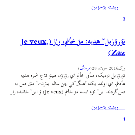
از دست‌اندرکاران همین آهنگ، منوچهر (گیتار) که اهل اهوازه و
… ويشته بۊخؤنين
داوود (میکس و مستر) که اهل آبادانه. دم بچه‌های…
3
نؤرۊزبلˇ هديه: مۊ خأنم، زاز (Je veux,
Zaz)
ورگ
2016 جولای 29
(
فرهنگ
)
نؤرۊزبل نزديکه، منأني خأنم اي رۊزؤن هيتؤ تترج شمره هديه
هأدئم. اي اولئه. يکته آهنگ کي چن ساله اينترنتˇ مئن دس به
دس گردنه. اينˇ نؤم ايسه مۊ خأنم (Je veux) ؤ اينˇ خاننده زاز
(Zaz). اي دفأره ولي گيلکي جيرنيويسˇ همرأ تينين اينه بينين ؤ
… ويشته بۊخؤنين
بشتؤيين ؤ کئف بکۊنين. هم تينين اي کليپˇ فايله…
1