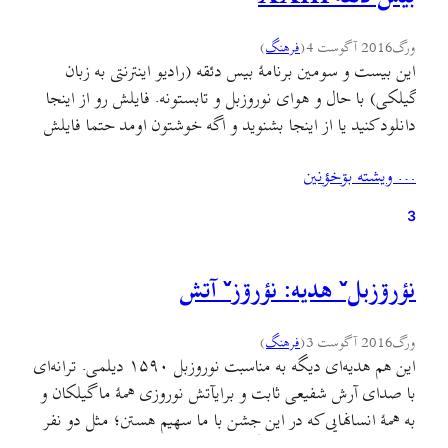
ورگ
2016 آگوست 4
(
فرهنگ
)
این بیست و سومین برنامهٔ بیس دئقه (رادیو اینترنتی به زبان
گیلکی) با حال و هوای نوروزبل و تابستونه. فایلش رو از اینجا
دانلود کنید یا از اینجا بشنوید و اگه خوشتون اومد حتما فایلش
رو به دست دوستانتون برسونید و هرجا که میتونید منتشرش کنید
… ويشته بۊخؤنين
چون شنوندگان این رادیو فقط به کمک شما بیشتر…
3
نؤرۊزبلˇ هديه: نؤرۊزˇ آتش
ورگ
2016 آگوست 3
(
فرهنگ
)
این هم هدیه‌ای دیگه به مناسبت نوروزبل ۱۵۹۰ دیلمی. ترانه‌ای
با صدای آرش شفیعی ثابت و برایآتش نوروزی همهٔ ما گیلکان و
به همهٔ انسانهایی که در این جشن با ما سهیم هستن؛ مثل دو نفر