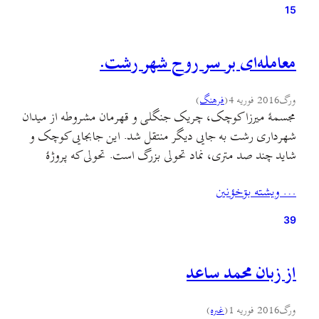
15
معامله‌ای بر سر روح شهر رشت.
ورگ
2016 فوریه 4
(
فرهنگ
)
مجسمهٔ میرزا کوچک، چریک جنگلی و قهرمان مشروطه از میدان
شهرداری رشت به جایی دیگر منتقل شد. این جابجایی کوچک و
شاید چند صد متری، نماد تحولی بزرگ است. تحولی که پروژهٔ
پیاده‌راه‌سازی تنها بخشی از آن است. تلاش فعالان فرهنگی رشت
… ويشته بۊخؤنين
برای آنچه که “برند سازی” برای شهر نامیده میشود (به اینجا،
اینجا و…
39
از زبان محمد ساعد
ورگ
2016 فوریه 1
(
غىره
)