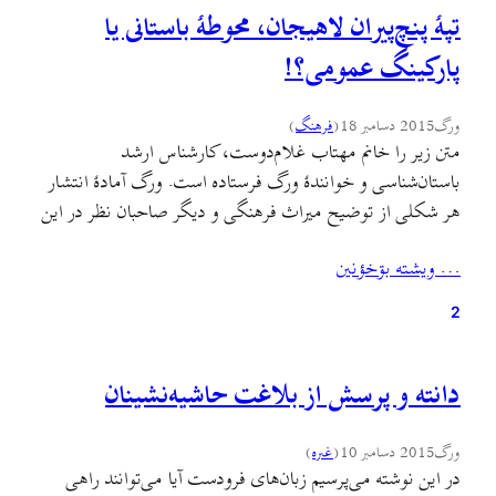
تپهٔ پنچ‌پیران لاهیجان، محوطهٔ باستانی یا
پارکینگ عمومی؟!
ورگ
2015 دسامبر 18
(
فرهنگ
)
متن زیر را خانم مهتاب غلام‌دوست، کارشناس ارشد
باستان‌شناسی و خوانندهٔ ورگ فرستاده است. ورگ آمادهٔ انتشار
هر شکلی از توضیح میراث فرهنگی و دیگر صاحبان نظر در این
مورد است. یادم می‌آید اوّلین بار پاییز سه سال پیش بود که در
… ويشته بۊخؤنين
جریان انجام پروژه‌ٔ درسی‌ام، از تپهٔ پنج‌پیران بازدید و عکس‌برداری
کردم.…
2
دانته و پرسش از بلاغت حاشیه‌نشینان
ورگ
2015 دسامبر 10
(
غىره
)
در این نوشته می‌پرسیم زبان‌های فرودست آیا می‌توانند راهی