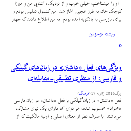
او را میشناختم، خیلی خوب و از نزدیک، آشنایی من و میرزا
کوچک خان به طرز عجیبی آغاز شد. من کنسول تفلیس بودم و
برای بازرسی به بادکوبه آمده بودم. به من اطلاع دادند که چهار
نفر ایرانی مجروح در یک کشتی روسی به سر میبرند و کشتی در
… ويشته بۊخؤنين
بادکوبه لنگر انداخته است و…
0
ویژگی‌های فعل «داشتن» در زبان‌های گیلکی
و فارسی: از منظری تطبیقی-مقابله‌ای
ورگ
2016 ژانویه 17
(
فرهنگ
)
فعل «داشتن» در زبان گیلکی با فعل «داشتن» در زبان فارسی
«همزاد» محسوب شده، هر دوی آنها دارای یک نیای مشترک
می‌باشند. با صرف نظر از معنای اصلی و اولیة مالکیت که از
عنصر «داشتن» در دو زبان مزبور برمی‌خیزد، این عنصر در