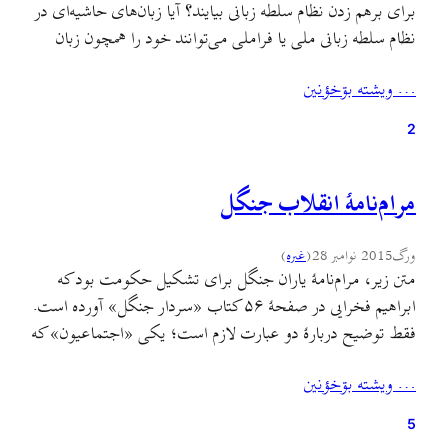
برای برهم زدن نظام سلطه زبانی بیایند؟ آیا زبان‌های حاشیه‌ای در
نظام سلطه زبانی ملی یا فراملی می‌توانند خود را همچون زبان
ادبی یا فلسفی از نو بسازند؟ نخست توضیح کوتاهی درباره نظام
… ويشته بۊخؤنين
سلطه زبانی و زبان‌های حاشیه‌ای می‌دهیم. سپس با بررسی
مختصر رساله‌ای از دانته…
2
مرام‌نامهٔ انقلاب جنگل
ورگ
2015 نوامبر 28
(
غىره
)
متن زیر، مرام‌نامهٔ یاران جنگل برای تشکیل حکومت بود که
ابراهیم فخرایی در صفحهٔ ۵۶ کتاب «سردار جنگل» آورده است.
فقط توضیح دربارهٔ دو عبارت لازم است؛ یکی «اجتماعیون» که
همان سوسیالیست‌های ایرانی بودند که از انقلاب مشروطه تا
… ويشته بۊخؤنين
انقلاب جنگل پی‌گیر آرمان‌های آزادی‌خواهانه و برابری‌طلب برای
مردم ایران بودند. و دیگری «تکدیری» که شکلی…
5