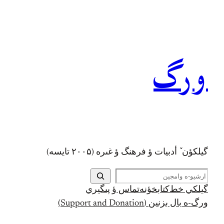
رفتن
به
محتوا
ورگ
گيلکؤن ٚ أدبیات ؤ فرهنگ ؤ غىره (۲۰۰۵ تايسه)
ج
س
گيلکي خط
کتابخؤنه
تماس ؤ پىگيري
ت
ورگ-ه بال بزنين (Support and Donation)
ج
و