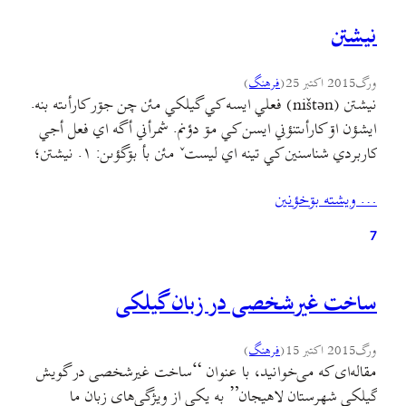
نيشتن
ورگ
2015 اکتبر 25
(
فرهنگ
)
نيشتن (ništən) فعلي ايسه کي گيلکي مئن چن جۊر کارأىته بنه.
ايشؤن اۊ کارأىتنؤني ايسن کي مۊ دؤنم. شمرأني أگه اي فعل أجي
کاربردي شناسنين کي تينه اي ليستˇ مئن بأ بۊگؤىن: ۱. نيشتن؛
اينˇ أول معني هي نيشتنه کي ايسأنˇ مؤخالفه. ۲. مهمؤني شؤن؛
… ويشته بۊخؤنين
وختي کي شنيم ىک نفرˇ ورجه مهمؤني گۊنيم “بشيم فلان…
7
ساخت غیرشخصی در زبان گیلکی
ورگ
2015 اکتبر 15
(
فرهنگ
)
مقاله‌ای که می‌خوانید، با عنوان “ساخت غیرشخصی در گویش
گیلکی شهرستان لاهیجان” به یکی از ویژگی‌های زبان ما