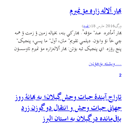
بهار ألاله زاره مۊ نميرم
ورگ
2016 مارس 18
(
غىره
)
بهار أمأدره. عىدˇ مؤقه’. بهار کي بنه، بخياله زمين ؤ زمت ؤ همه
چي خأ نؤ وابۊن. ديلمي تقويمˇ مئن، آولˇ ما پسي، پنجيکˇ
پنج رۊزه. اي پنجيک ئبه بۊتن: بهار ألاله‌زاره مۊ نميرم تاوسسؤن
وختˇ کاره مۊ نميرم پئيزه جمع کۊنم قۊتˇ زۊمۊسسؤن
… ويشته بۊخؤنين
زۊمۊسسؤن بي محاله مۊ بميرم اي شعرˇ مئن، آدمˇ ديلنأجه دره:…
2
تاراج آیندهٔ حیات وحش گیلان؛ به بهانهٔ روز
جهانی حیات وحش و انتقال دو گوزن زرد
باقی‌مانده در گیلان به استان البرز