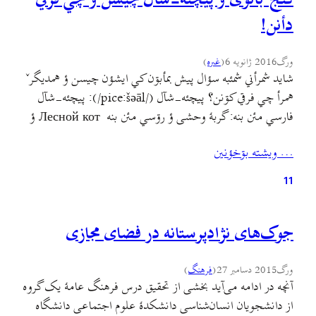
دأنن!
ورگ
2016 ژانویه 6
(
غىره
)
شاید شمرأني شمئبه سؤال پيش بمأبۊن کي ايشؤن چيسن ؤ همديگرˇ
همرأ چي فرقي کۊنن؟ پيچئه-شآل (/pice:šəāl/): پيچئه-شآل
فارسي مئن بنه: گربهٔ وحشی ؤ رۊسي مئن بنه Лесной кот ؤ
اينˇ علمي نؤم Felis silvestris ايسه.
… ويشته بۊخؤنين
11
جوک‌های نژادپرستانه در فضای مجازی
ورگ
2015 دسامبر 27
(
فرهنگ
)
آنچه در ادامه می‌آید بخشی از تحقیق درس فرهنگ عامهٔ یک گروه
از دانشجویان انسان‌شناسی دانشکدهٔ علوم اجتماعی دانشگاه