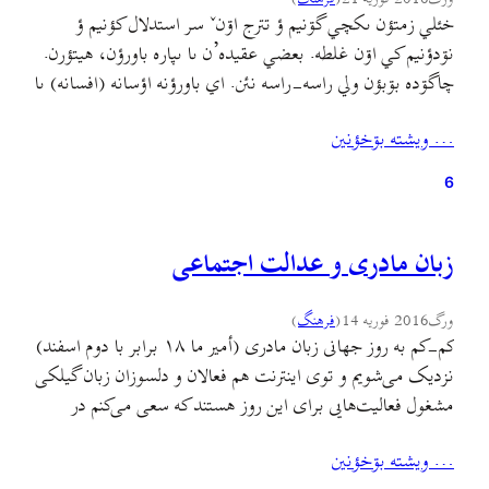
خئلي زمتؤن ىکچي گۊنيم ؤ تترج اۊنˇ سر استدلال کؤنيم ؤ
نۊدؤنيم کي اۊن غلطه. بعضي عقيده’ن ىا ىپاره باورؤن، هيتؤرن.
چاگۊده بۊبؤن ولي راسه-راسه نئن. اي باورؤنه اؤسانه (افسانه) ىا
اسطۊره دۊخؤنيم. پيشتر مۊ ائره حقسأى بۊدم ىپاره اي اؤسانه’نه
… ويشته بۊخؤنين
گيلکي زبؤنˇ سر نۊشؤن بدئم. (أگه تايسه نۊخؤندين ألنى
بۊخؤنين.) أمما ىکته اؤسانه…
6
زبان مادری و عدالت اجتماعی
ورگ
2016 فوریه 14
(
فرهنگ
)
کم-کم به روز جهانی زبان مادری (أمير ما ۱۸ برابر با دوم اسفند)
نزدیک می‌شویم و توی اینترنت هم فعالان و دلسوزان زبان گیلکی
مشغول فعالیت‌هایی برای این روز هستند که سعی می‌کنم در
ستون وبمجی تا حد ممکن منعکسشان کنم. به عنوان مثال ابتکار
… ويشته بۊخؤنين
جالب “چالش روز جهانی زبان مادری” که توی تلگرام راه…