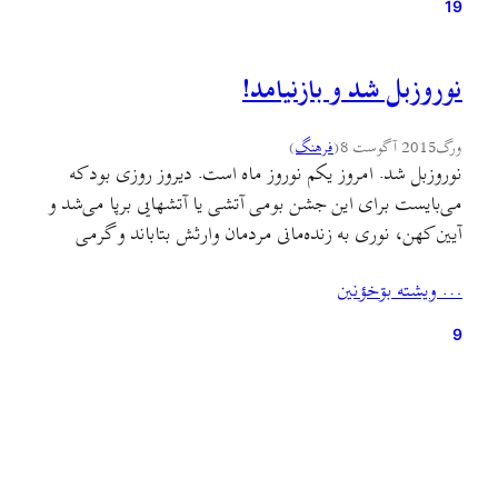
19
نوروزبل شد و بازنیامد!
ورگ
2015 آگوست 8
(
فرهنگ
)
نوروزبل شد. امروز یکم نوروز ماه است. دیروز روزی بود که
می‌بایست برای این جشن بومی آتشی یا آتشهایی برپا می‌شد و
آیین کهن، نوری به زنده‌مانی مردمان وارثش بتاباند و گرمی
ببخشد که گرمای خشکسال نیمهٔ تابستان را شکسته باشد تا
… ويشته بۊخؤنين
زنده‌مانی ما را به زندگانی فراکشد که مستحقش هستیم یا دستکم
فکر می‌کنیم…
9