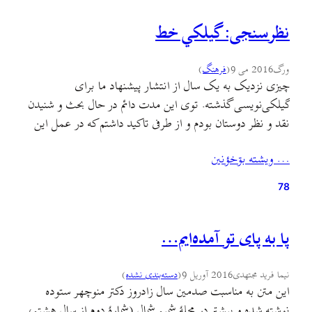
نظرسنجی: گيلکي خط
ورگ
2016 می 9
(
فرهنگ
)
چیزی نزدیک به یک سال از انتشار پیشنهاد ما برای
گیلکی‌نویسی گذشته. توی این مدت دائم در حال بحث و شنیدن
نقد و نظر دوستان بودم و از طرفی تاکید داشتم که در عمل این
روش رو آزمایش کنیم. در این مدت حتما شما هم این شیوهٔ
… ويشته بۊخؤنين
نگارش رو دیده و با متنهایی مربوط به…
78
پا به پای تو آمده‌ایم…
نیما فرید مجتهدی
2016 آوریل 9
(
دسته‌بندی نشده
)
این متن به مناسبت صدمین سال زادروز دکتر منوچهر ستوده
نوشته شده و پیشتر در مجلهٔ شمیم شمال (شمارهٔ دوم از سال هشتم،