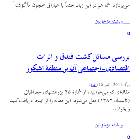
می‌پردازد. شما هم در این زبان حتماً با عباراتی همچون مأ گۊشنه’
یا تره گرمه برخورد کرده‌اید. این مقاله به واکاوی این شکل از
… ويشته بۊخؤنين
جمله‌ها می‌پردازد. مقاله را از این‌جا دریافت کنید و بخوانید.
0
بررسی مسائل کشت فندق و اثرات
اقتصادی-اجتماعی آن بر منطقهٔ اشکور
ورگ
2015 اکتبر 15
(
غىره
)
مقاله‌ای که می‌خوانید، از شمارهٔ ۴۵ پژوهشهای جغرافيائی
(تابستان ۱۳۸۲) نقل می‌شود. این مقاله را از اینجا دریافت کنید
و بخوانید.
… ويشته بۊخؤنين
0