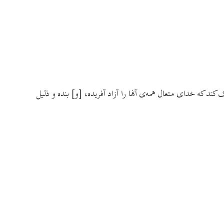
د که خدای متعال همه‌ی آنها را آزاد آفریده، [و] بنده و ذلیل