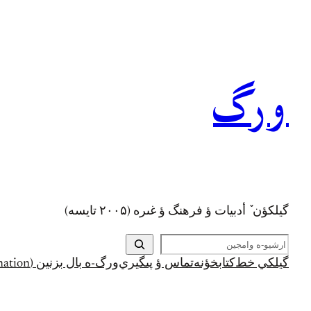
رفتن
به
محتوا
ورگ
گيلکؤن ٚ أدبیات ؤ فرهنگ ؤ غىره (۲۰۰۵ تايسه)
ج
س
گيلکي خط
کتابخؤنه
تماس ؤ پىگيري
ورگ-ه بال بزنين (Support and Donation)
ت
ج
و