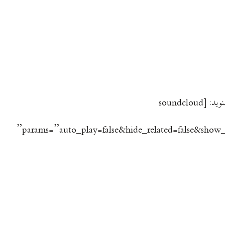
این بیستمین بیس دئقه است. رادیو اینترنتی به زبان گیلکی. این یکی قرار است بهاری باشد. فایل برنامه را از اینجا بگیرید و بشنوید. یا از اینجا بشنوید: [soundcloud
params=”auto_play=false&hide_related=false&show_comments=true&show_user=true&show_reposts=false&visual=true” width=”100%” height=”150″ iframe=”true”