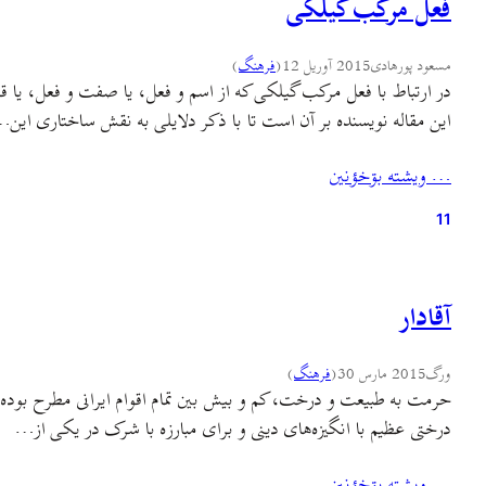
فعل مرکب گیلکی
مسعود پورهادی
2015 آوریل 12
(
فرهنگ
)
در ارتباط با فعل مرکب گیلکی که از اسم و فعل، یا صفت و فعل، یا 
این مقاله نویسنده بر آن است تا با ذکر دلایلی به نقش ساختاری این
… ويشته بۊخؤنين
11
آقادار
ورگ
2015 مارس 30
(
فرهنگ
)
حرمت به طبیعت و درخت، کم و بیش بین تمام اقوام ایرانی مطرح بود
درختی عظیم با انگیزه‌های دینی و برای مبارزه با شرک در یکی از…
… ويشته بۊخؤنين