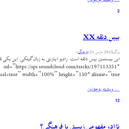
2
بیس دئقه XX
ورگ
2015 مارس 21
(
فرهنگ
)
url=”https://api.soundcloud.com/tracks/197113351″
/] در این برنامه این صداها را خواهید شنید: فرهاد: آهنگ کتیبه روی
… ويشته بۊخؤنين
12
نژاد، مفهومی زیستی یا فرهنگی؟