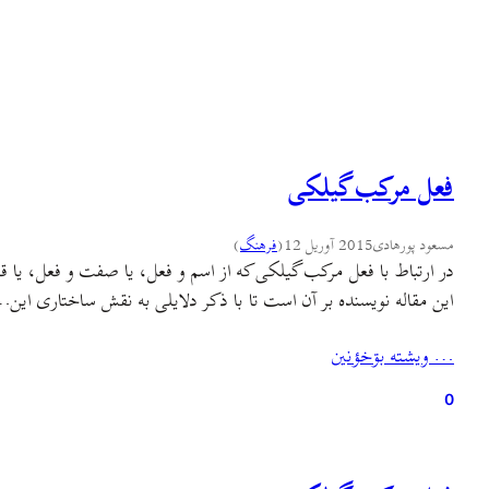
فعل مرکب گیلکی
مسعود پورهادی
2015 آوریل 12
(
فرهنگ
)
در ارتباط با فعل مرکب گیلکی که از اسم و فعل، یا صفت و فعل، یا 
این مقاله نویسنده بر آن است تا با ذکر دلایلی به نقش ساختاری این
… ويشته بۊخؤنين
0