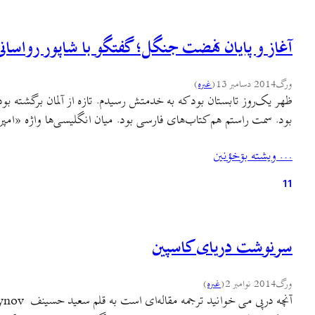
آغاز و پایان نهضت‌ جنگل؛ گفتگو با شاپور رواسانی
ورگ
2014 دسامبر 13
(
غىره
)
ظهر یک‌روز تابستان بود که به خدمتش رسیدم. تازه از آلمان برگشته بو
بود. سمت راستم هم کتاب‌های فارسی بود. میان انگلیسی‌ها واژه «امپ
… ويشته بۊخؤنين
11
سرنوشت دریای کاسپین
ورگ
2014 نوامبر 2
(
غىره
)