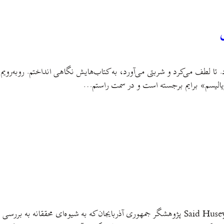
د. تا لطف می‌کرد و شربتی می‌آورد، به کتاب‌هایش نگاهی انداختم. روبه‌رو
ریالیسم» برایم برجسته است و در سمت راستم…
آنچه درپی می خوانید ترجمه مقاله‌ای است به قلم سعید حسینف Said Huseynov پژوهشگر جمهوری آذر