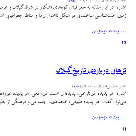
نیما فرید مجتهدی
2015 ژانویه 17
(
غىره
)
اشاره: در این مقاله به جغرافیای کوه‌های اشکور در شرق گیلان و غ
زمین‌ریخت‌شناسی ساختمانی در شکل ناهمواری‌ها و مناظر جغرافیایی ا
… ويشته بۊخؤنين
13
تزهایی درباره‌ی تاریخ گیلان
ناصر عظیمی
2014 دسامبر 28
(
غىره
)
اشاره: هر پدیده غیرتاریخی، پدیده‌ای است غیرواقعی. هر پدیده غیرواقع
می‌توان گفت: هر پدیده طبیعی، اقتصادی، اجتماعی و فرهنگی از بطن و
… ويشته بۊخؤنين
11