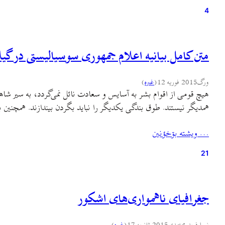
4
متن کامل بیانیه اعلام جمهوری سوسیالیستی در گی
ورگ
2015 فوریه 12
(
غىره
)
هیچ قومی از اقوام بشر به آسایس و سعادت نائل نمی‌گردد، به سیر شاهرا
همدیگر نیستند. طوق بندگی یکدیگر را نباید بگردن بیندازند. همچنی
… ويشته بۊخؤنين
21
جغرافیای ناهمواری‌های اشکور