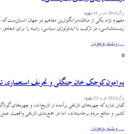
ورگ
2015 مارس 10
(
غىره
)
مفهوم نژاد یکی از مناقشه‌برانگیز­ترین مفاهیم در جهان انسانی‌ست که ج
زیست‌شناسی، در ترکیب با ایدئولوژی سیاسی، زمینه­ را برای شعله‌
… ويشته بۊخؤنين
0
پیرامون کوچک خان جنگلی و تحریف استعماری تا
ورگ
2015 فوریه 22
(
غىره
)
گفتن ندارد که چهره‌های تاریخی برآمده از تاریخ‌اند، و چهره‌های گوناگ
کشور و منافع مردم برخاسته‌اند، اما در جمع‌بندی تاریخی واقعیت عمل آن
… ويشته بۊخؤنين