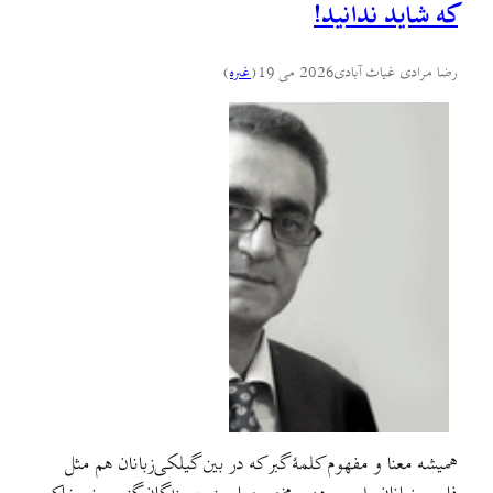
که شاید ندانید!
رضا مرادی غیاث آبادی
2026 می 19
(
غىره
)
همیشه معنا و مفهوم کلمهٔ گبر که در بین گیلکی‌زبانان هم مثل