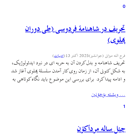
0
تحریف در شاهنامهٔ فردوسی (طی دوران
پهلوی)
فرج الله میزانی (جوانشیر)
2025 اکتبر 13
(
ادبيات
)
تحریف شاهنامه و بدل کردن آن به حربه ای در نبرد ایدئولوژیک،
به شکل کنونی آن، از زمان روی کار آمدن سلسلهٔ پهلوی آغاز شد
و ادامه پیدا کرد. برای بررسی این موضوع باید نگاه کوتاهی به
اوضاع ایران در آغاز سلطنت پهلوی و نیازهای تبلیغاتی این
… ويشته بۊخؤنين
سلسله بیاندازیم. کودتای سوم اسفند نقطهٔ پایانی بود…
1
چئل ساله مردأکؤن