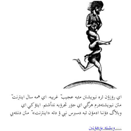
اي رۊزؤن ئره نيويشتن مئبه عجيب ٚ غريبه. اي همه سال اينترنت ٚ
مئن نيويشته‌درم هرگي اي جۊر تجرۊبه ندأشتم. ايتؤ کي اي
وبلاگ دۊنىا ادمؤن ئبه دسبرس نبي ؤ دئه «اينترنت» ٚ مئن دننئه‌بي
ؤ خالي جؤمۊري اسلامي مللي لابدؤن ٚ سر دسبرس ببي!سالؤن ٚ
… ويشته بۊخؤنين
پيش تصميم بىته‌بۊم مي اطلاعات ؤ بنويشتأن ؤ مي…