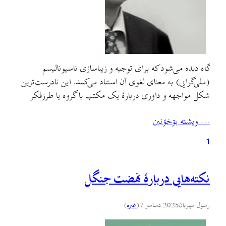
گاه دیده می‌شود که برای توجیه و زیباسازی ناسیونالیسم
(ملی‌گرایی) به معنای لغوی آن استناد می‌کنند. این نادرست‌ترین
شکل مواجهه و داوری دربارهٔ یک مکتب یا گروه یا طرزفکر
است. آنچه که شایسته توجه است، رفتارهای عملی و
… ويشته بۊخؤنين
موضع‌گیری‌ها است و نه معانی لغوی و شعارهای ظاهرسازانه.
هیچ مکتب و مرام و دسته‌ای در دنیا…
1
نکته‌هایی دربارهٔ نهضت جنگل
رسول مهربان
2025 دسامبر 7
(
غىره
)