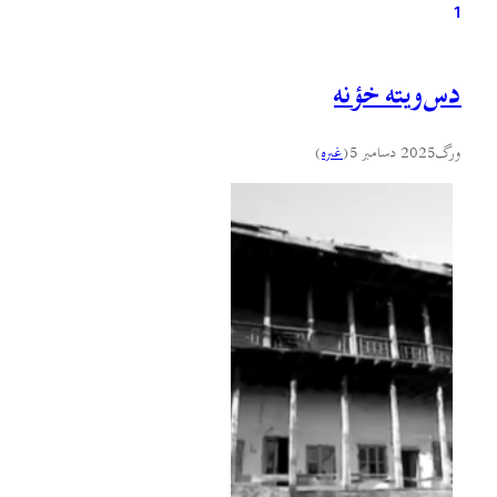
1
دس‌ويته خؤنه
ورگ
2025 دسامبر 5
(
غىره
)