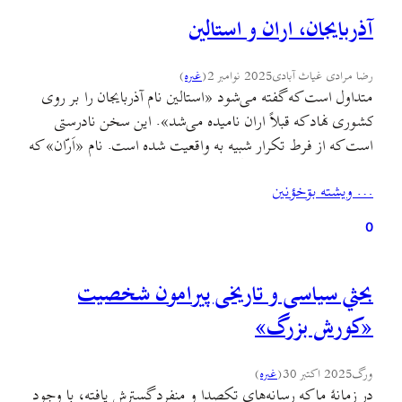
آذربایجان، اران و استالین
رضا مرادی غیاث آبادی
2025 نوامبر 2
(
غىره
)
متداول است که گفته می‌شود «استالین نام آذربایجان را بر روی
کشوری نهاد که قبلاً اران نامیده می‌شد». این سخن نادرستی
است که از فرط تکرار شبیه به واقعیت شده است. نام «اَرّان» که
به شکل‌های گوناگون دیگری همچون «اَران/ آران/ الران/ رانی/
… ويشته بۊخؤنين
آلبانیا/ اُلوان/ اُغوان» در متون تاریخی ضبط شده، نه نام یک
کشور…
0
بحثي سیاسی و تاریخی پیرامون شخصیت
«کورش بزرگ»
ورگ
2025 اکتبر 30
(
غىره
)
در زمانهٔ ما که رسانه‌های تکصدا و منفرد گسترش یافته، با وجود