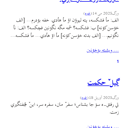
ورگ
2025 می 14
(
غىره
)
الف: مأ فشکسه، یته لیوؤن اؤ مأ هأدي. خفه بؤدرم… [الف
خؤسن کؤنه] ب: فشکسه؟ شمه مگه نگۊنين فچکسه؟ الف: نأ
نگۊنيم… [الف بدته خؤسن کؤنه] مأ اؤ هأدي… مأ فشکسه…
ب: عجیبه! تۊ مگه جؤر دم ٚ جير محلله شي ني؟ چۊتؤ گۊني
… ويشته بۊخؤنين
فشکسه نگۊني فچکسه؟ [الف رۊ کؤنه ج ٚ طرف کي شاىد…
1
گيل ٚ حکمت
ورگ
2025 آوریل 18
(
غىره
)
تي رفئق-ه سۊ جا بشناس؛ سفر ٚ مئن، سفره سر، اين ٚ جٚفتگيري
زمت.
… ويشته بۊخؤنين