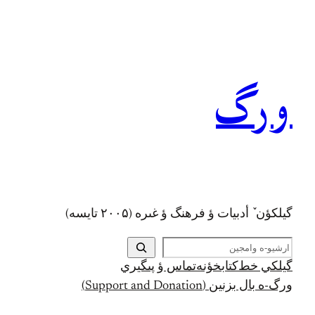
رفتن
به
محتوا
ورگ
گيلکؤن ٚ أدبیات ؤ فرهنگ ؤ غىره (۲۰۰۵ تايسه)
ج
س
گيلکي خط
کتابخؤنه
تماس ؤ پىگيري
ت
ورگ-ه بال بزنين (Support and Donation)
ج
و