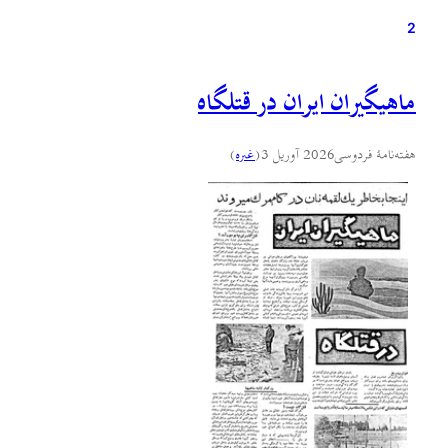
2
ماهیگیران ايران در قتلگاه
هفته‌نامهٔ فردوسی
2026 آوریل 3
(
غىره
)