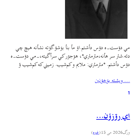
مي دۊست-ه دۊس دأشتم.اۊ مأ بنأ بۊشؤ.گۊته نشأنه هيچ چي
دئه.شئر سر هأنه،مئرمئري*، هۊجۊر کي سرأگيته،-مي دۊست-ه
دۊس دأشتم. *مئرمئري: ملایم و کم‌شيب. زميني که کم‌شيب ؤ
ملايمه. مئرمئري شؤن: راه‌نوردی آهسته و نرم‌نرم.شئر ٚ سربس:
… ويشته بۊخؤنين
Biblioklept
1
اي رۊزؤن…
ورگ
2026 می 15
(
غىره
)