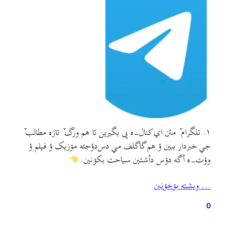
۱. تلگرام ٚ مئن اي کنال-ه پى بگيرين تا هم ورگ ٚ تازه مطالب ٚ
جي خبردار ببين ؤ هم گاگلف مي دس‌دؤجئه مۊزيک ؤ فيلم ؤ
وؤت-ه أگه دۊس دأشتين سياحت بکۊنين.
@gilakimind ۲. ىا تينين ورگ ٚ RSS ىا ورگ ٚ کامنتؤن ٚ
… ويشته بۊخؤنين
RSS جي کارأکشين ؤ اۊن-ه شيمه فيدخؤن ٚ مئن…
0