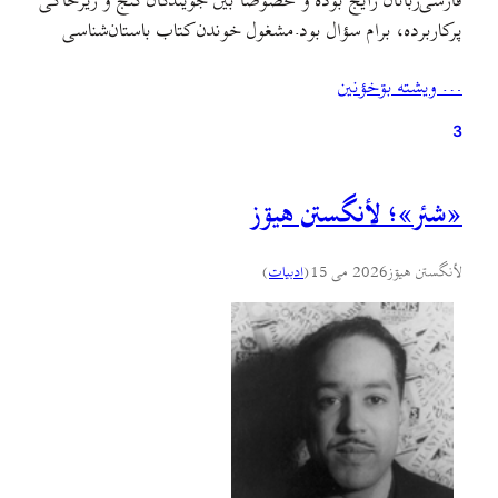
فارسی‌زبانان رایج بوده و مخصوصا بین جویندگان گنج و زیرخاکی
پرکاربرده، برام سؤال بود.مشغول خوندن کتاب باستان‌شناسی
تقلب و رنج‌های بشری بودم که به این پاراگراف برخوردم:
… ويشته بۊخؤنين
3
«شئر»؛ لأنگستن هيۊز
لأنگستن هيۊز
2026 می 15
(
ادبيات
)