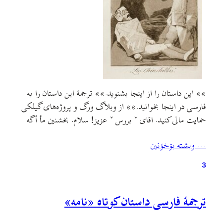
»» این داستان را از اینجا بشنوید.»» ترجمهٔ این داستان را به
فارسی در اینجا بخوانید.»»‌ از وبلاگ ورگ و پروژه‌های گیلکی
حمایت مالی کنید. اقای ˇ بررس ˇ عزیز! سلام. بخشنین مأ أگه
شمه-ره ایتؤ خطاب کؤنم أمما چۊن هرچي شیمئه نامه-أ جیر ؤ
… ويشته بۊخؤنين
جؤر بۊدم شیمه نؤم-ه نیأتم، بۊتم بئتره هۊ عؤنوان أجي…
3
ترجمهٔ فارسی داستان کوتاه «نامه»