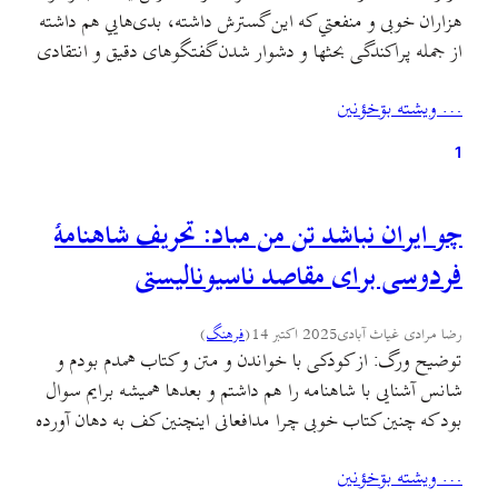
هزاران خوبی و منفعتي که اين گسترش داشته، بدی‌هایي هم داشته
از جمله پراکندگی بحثها و دشوار شدن گفتگوهای دقیق و انتقادی
و علمی مکتوب که پایه و اساس فرایندهای پژوهشی باشد و نه
… ويشته بۊخؤنين
ابزار تبلیغات و جدالهای روزمرهٔ شفاهی شبه‌مکتوب که در…
1
چو ایران نباشد تن من مباد: تحریف شاهنامهٔ
فردوسی برای مقاصد ناسیونالیستی
رضا مرادی غیاث آبادی
2025 اکتبر 14
(
فرهنگ
)
توضیح ورگ: از کودکی با خواندن و متن و کتاب همدم بودم و
شانس آشنایی با شاهنامه را هم داشتم و بعدها همیشه برایم سوال
بود که چنین کتاب خوبی چرا مدافعانی اینچنین کف به دهان آورده
و اغلب لمپن یا گاه امنیتی دارد؟ چرا کسانی که برای شاهنامه
… ويشته بۊخؤنين
(یک کتاب است) و یا شاید…