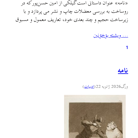
«نامه» عنوان داستانی است گیلکی از امین حسن‌پور که در
روساخت به بررسی معضلات چاپ و نشر می پردازد و با
زیرساخت حجیم و چند بعدی خود، تعاریف معمول و مسبوق
داستان بلند و کوتاه را دچار چالش می‌کند.تک‌گویی کنایه آمیز و
… ويشته بۊخؤنين
ناگزیر «نامه» فضای اجرایی محتوا را مستعد مفهومی می‌کند که
«نامه» برای تبیین…
1
نامه
ورگ
2026 ژانویه 22
(
ادبيات
)