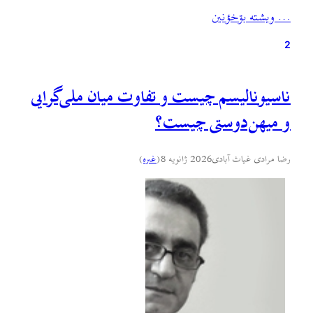
سلام. باید ببخشید اگر شما را اینطور خطاب می‌کنم. اما چون هر
… ويشته بۊخؤنين
چه نامه‌تان را زیر و رو کردم، اسمی از شما پیدا…
2
ناسیونالیسم چیست و تفاوت میان ملی‌گرایی
و میهن‌دوستی چیست؟
رضا مرادی غیاث آبادی
2026 ژانویه 8
(
غىره
)