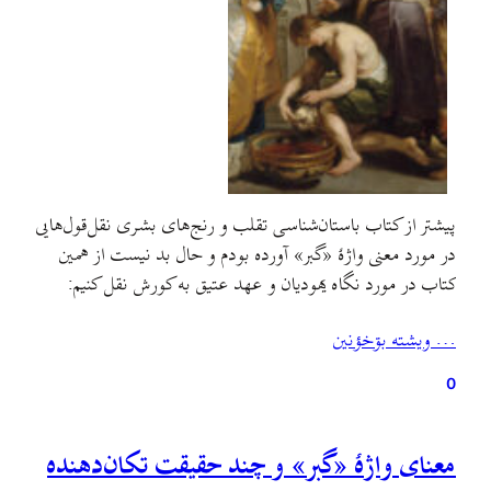
پیشتر از کتاب باستان‌شناسی تقلب و رنج‌های بشری نقل‌قول‌هایی
در مورد معنی واژهٔ «گبر»‌ آورده بودم و حال بد نیست از همین
کتاب در مورد نگاه یهودیان و عهد عتیق به کورش نقل کنیم:
… ويشته بۊخؤنين
0
معنای واژهٔ «گبر» و چند حقیقت تکان‌دهنده