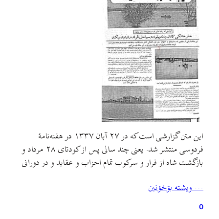
این متن گزارشی است که در ۲۷ آبان ۱۳۳۷ در هفته‌نامهٔ
فردوسی منتشر شد. یعنی چند سالی پس از کودتای ۲۸ مرداد و
بازگشت شاه از فرار و سرکوب تمام احزاب و عقايد و در دورانی
که آمریکایی‌ها به‌طور تمام و کمال در عرصه‌های مدیریتی و
… ويشته بۊخؤنين
مشورتی کشوری و لشکری ایران حضور و نظارت
داشتند.هفته‌نامهٔ…
0