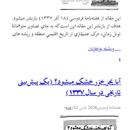
اين مقاله از هفته‌نامهٔ فردوسی (۱۸ آذر ۱۳۳۷) بازنشر ميشود.
هدف از بازنشر اين مقاله اين است که به جاي تصاوير متوهمانهٔ
تونل زماني، درک عميقتري از تاريخ اقليمي منطقه و ريشه های
مشکلات زيست محيطي و معيشتي خود به دست آوريم و نسبت
… ويشته بۊخؤنين
به شکل بهره‌برداري سودمحور از طبيعت هوشيارتر شويم.از تمام
انزلی‌چی‌های قدیمي…
1
آیا بحر خزر خشک میشود؟ (یک پیش‌بینی
تاریخی در سال ۱۳۳۷)
هفته‌نامهٔ فردوسی
2026 مارس 23
(
غىره
)