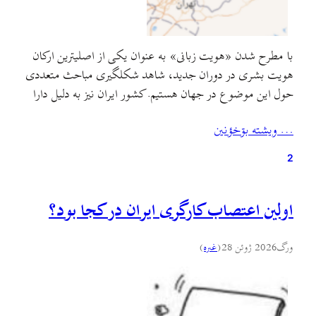
با مطرح شدن «هویت زبانی» به عنوان یکی از اصلیترین ارکان
هویت بشری در دوران جدید، شاهد شکلگیری مباحث متعددی
حول این موضوع در جهان هستیم. کشور ایران نیز به دلیل دارا
بودن اقوام و زبانهای مختلف، با این مباحث غریبه نیست. یکی از
… ويشته بۊخؤنين
حوزه‌های فرهنگی کشور ایران، سواحل جنوبی دریای کاسپی و
کوهستان البرز…
2
اولین اعتصاب کارگری ایران در کجا بود؟
ورگ
2026 ژوئن 28
(
غىره
)