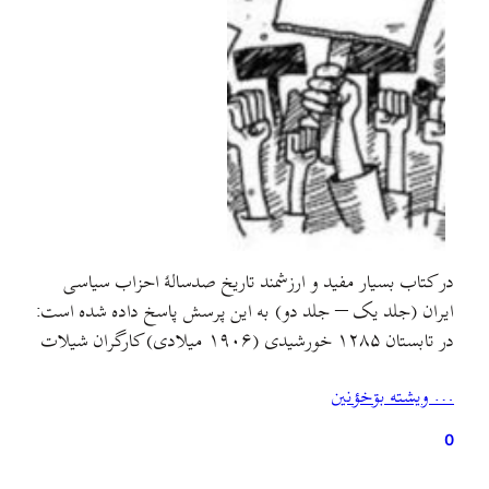
در کتاب بسیار مفید و ارزشمند تاریخ صدسالهٔ احزاب سیاسی
ایران (جلد یک – جلد دو) به این پرسش پاسخ داده شده است:
در تابستان ۱۲۸۵ خورشیدی (۱۹۰۶ میلادی) کارگران شیلات
بحر خزر در حمایت از انقلاب مشروطیت دست به اعتصاب
… ويشته بۊخؤنين
زدند. در آبان ماه همان سال این اعتراضها گسترش یافت و اکثر
کارگران ایرانی…
0