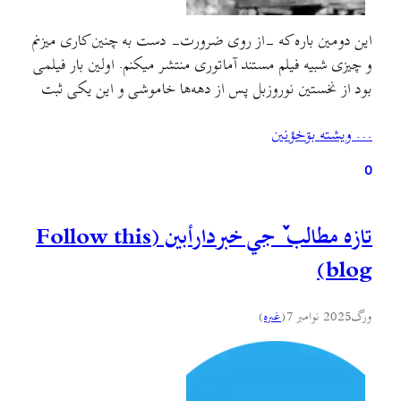
این دومین باره که -از روی ضرورت- دست به چنین کاری میزنم
و چیزی شبیه فیلم مستند آماتوری منتشر میکنم. اولین بار فیلمی
بود از نخستین نوروزبل پس از دهه‌ها خاموشی و این یکی ثبت
یک تجربهٔ حسی-جسمی-سازه‌ای از بقایای خونه‌ایه که بخش
… ويشته بۊخؤنين
مهمی از کودکی‌م اونجا گذشته و پس از مهاجرت پدربزرگ و
مادربزرگ…
0
تازه مطالب ٚ جي خبردارأبين (Follow this
blog)
ورگ
2025 نوامبر 7
(
غىره
)