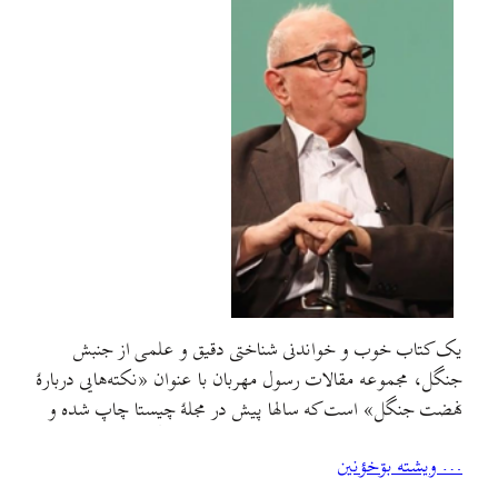
یک کتاب خوب و خواندنی شناختی دقیق و علمی از جنبش
جنگل، مجموعه مقالات رسول مهربان با عنوان «نکته‌هایی دربارهٔ
نهضت جنگل»‌ است که سالها پیش در مجلهٔ چیستا چاپ شده و
اکنون به همت دکتر مسعود جوزی در کانال جنگل به صورت یک
… ويشته بۊخؤنين
فایل پی‌دی‌اف کلی و به شکل یک کتاب گردآمده و برای…