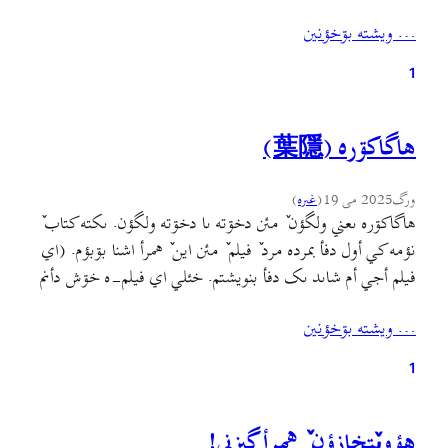
بیاندازیم.در این تکه از خاطرات که شاه ایران دوباره طبق معمول
… ويشته بۊخؤنين
مشغول نصیحت و ارائهٔ روش مدیریت به کشورهای جهان بود،
یک جوک…
1
هاگاکۊره (葉隱)
ورگ
2025 می 19
(
غىره
)
هاگاکۊره ىعني ولگؤن ٚ مئن دخۊته ىا دخۊته ولگؤن. ىکته کتاب ٚ
نؤمه کي أول دفأ بمرده مرد ٚ فيلم ٚ مئن اين ٚ همرأ اشنا بۊبؤم. (اي
فيلم أجي أم شاىد ىک دفأ بنويشتم. خئلي اي فيلم-ه خۊش دأنم
ؤ نۊدؤنم چن دفأ اين-ه بنيشته دأنم!)هاگاکۊره کتاب ٚ مئن، اراده
… ويشته بۊخؤنين
ؤ خاستن ٚ گبه.…
1
هؤويٚتخازؤن ٚ همرأ گبزني!